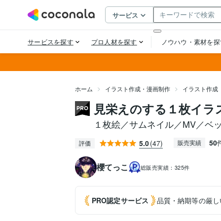
ホーム
イラスト作成・漫画制作
イラスト作成
見栄えのする１枚イラ
１枚絵／サムネイル／MV／ベ
50
5.0
(47)
販売実績
評価
櫻てっこ
総販売実績：
325件
PRO認定
サービス
品質・納期等の厳し