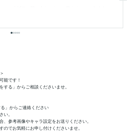
し
ですが生誕祭に間に合うようして貰えました。御本人は
も
思います
出
＞

！				

をする」からご相談くださいませ。

からご連絡ください				

い。

合、参考画像やキャラ設定をお送りください。

のでお気軽にお申し付けくださいませ。		
