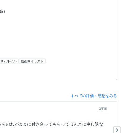
実績）
画サムネイル
動画内イラスト
すべての評価・感想をみる
2年前
ちらのわがままに付き合ってもらってほんとに申し訳な
今
イ