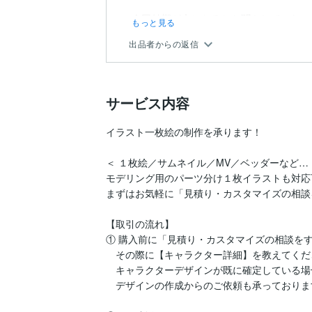
今回納期が末になるとお聞きしていたの
もっと見る
言ってこないですが相当急いでくれたと
出品者からの返信
サービス内容
イラスト一枚絵の制作を承ります！				

＜ １枚絵／サムネイル／MV／ベッダーなど… 
モデリング用のパーツ分け１枚イラストも対応可能です
まずはお気軽に「見積り・カスタマイズの相談
【取引の流れ】				

① 購入前に「見積り・カスタマイズの相談をする」
　その際に【キャラクター詳細】を教えてくださ
　キャラクターデザインが既に確定している場
　デザインの作成からのご依頼も承っております