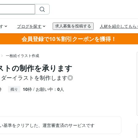
会員登録で10％割引クーポンを獲得！
一枚絵イラスト作成
ストの制作を承ります
ッダーイラストを制作します◎
件
10
枠 / お願い中：
0
人
残り
い基準をクリアした、運営審査済のサービスです