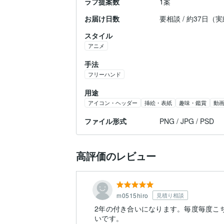
ラフ提案数
1案
お届け日数
要相談 / 約37日（
スタイル
アニメ
手法
フリーハンド
用途
アイコン・ヘッダー
挿絵・表紙
趣味・鑑賞
動
ファイル形式
PNG / JPG / PSD
高評価のレビュー
m0515hiro
見積り相談
2年の付き合いになります。毎度毎度こ
いです。