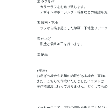
② ラフ制作

　カラーラフをお送り致します。

　デザインやポージング・等身などの確認をお願い致
③ 線画・下地

　ラフから描き起こした線画・下地塗りデータ
④ 仕上げ

　影塗と最終加工を行います。

⑤ 納品

※注意※

お急ぎの場合や必須の納期がある場合、事前に
また、こちらで作成いたしましたイラストは、
著作権譲渡は行っておりません。どうしても必
メッセージにて、下記の情報を教えてください。			