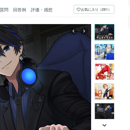
質問
回答例
評価・感想
お気に入り（261）