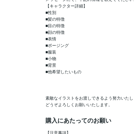
【キャラクター詳細】				

■性別				

■髪の特徴				

■目の特徴				

■顔の特徴				

■表情				

■ポージング				

■服装				

■小物				

■背景				

■他希望したいもの				

素敵なイラストをお渡しできるよう努力いたします！	
どうぞよろしくお願いい
購入にあたってのお願い
【注意事項】
