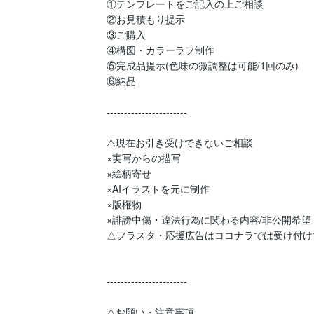
①テンプレートをご記入の上ご相談

②お見積もり提示

③ご購入

④構図・カラーラフ制作

⑤完成品提示(色味の微調整は可能/1回のみ)

⑥納品

︎︎︎︎-----------------------

⚠️現在お引き受けできないご相談

×実写からの描写

×絵柄寄せ

×AIイラストを元に制作

×版権物

×誹謗中傷・違法行為に関わる内容/非公開希望

△フラスタ・応援広告はココナラでは受け付け
-----------------------

⚠️お願い・注意事項
