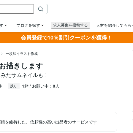
会員登録で10％割引クーポンを獲得！
一枚絵イラスト作成
お描きします
てみたサムネイルも！
件
1
枠 / お願い中：
0
人
残り
実績を維持した、信頼性の高い出品者のサービスです