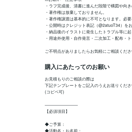
・ラフ完成後、清書に進んだ段階で構図や向き
・著作権は放棄しておりません。

・著作権譲渡は基本的に不可となります。必要
・公開時はクレジット表記（@2atuoT34）を
・納品後のイラストに発生したトラブル等に起
・用途外使用・自作発言・二次加工・配布・トレ
購入にあたってのお願い
お見積もりのご相談の際は

下記テンプレートをご記入のうえお送りください
(コピペ可)

――――――――

【必須項目】

◆ご予算：

◆活動名・お名前：
