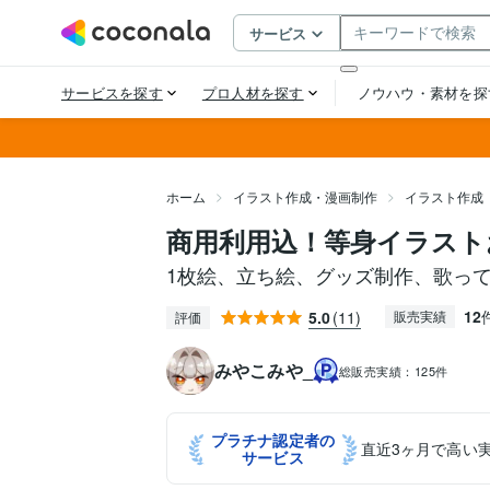
ホーム
イラスト作成・漫画制作
イラスト作成
商用利用込！等身イラスト
1枚絵、立ち絵、グッズ制作、歌っ
12
5.0
(11)
販売実績
評価
みやこみや_
総販売実績：
125件
プラチナ認定者の
直近3ヶ月で高い
サービス