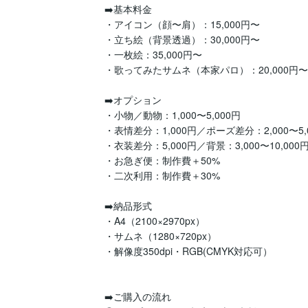
➡️基本料金

・アイコン（顔〜肩）：15,000円〜

・立ち絵（背景透過）：30,000円〜

・一枚絵：35,000円〜

・歌ってみたサムネ（本家パロ）：20,000円〜

➡️オプション

・小物／動物：1,000〜5,000円

・表情差分：1,000円／ポーズ差分：2,000〜5,0
・衣装差分：5,000円／背景：3,000〜10,000円
・お急ぎ便：制作費＋50%

・二次利用：制作費＋30%

➡️納品形式

・A4（2100×2970px）

・サムネ（1280×720px）

・解像度350dpi・RGB(CMYK対応可）

➡️ご購入の流れ
