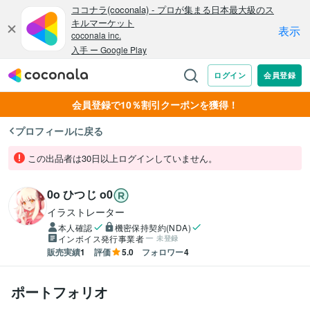
会員登録で10％割引クーポンを獲得！
プロフィールに戻る
この出品者は30日以上ログインしていません。
0o ひつじ o0
イラストレーター
本人確認
機密保持契約(NDA)
インボイス発行事業者
未登録
販売実績
1
評価
5.0
フォロワー
4
ポートフォリオ