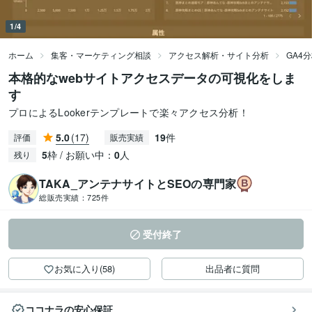
1/4
ホーム
集客・マーケティング相談
アクセス解析・サイト分析
GA4
本格的なwebサイトアクセスデータの可視化をしま
す
プロによるLookerテンプレートで楽々アクセス分析！
5.0
(17)
19
件
評価
販売実績
5
枠 / お願い中：
0
人
残り
TAKA_アンテナサイトとSEOの専門家
総販売実績：
725件
受付終了
お気に入り(58)
出品者に質問
ココナラの安心保証