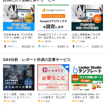
完全版★★★ プロが本気
Googleアナリティクス(G
お試し体験版★プロが本
でサイト診断します WEB
A4）設定導入します 経験
気でサイト診断します WE
コンサルタントがあなた
豊富なプロが最適な計測
Bコンサルタントがあなた
4.8
(121)
5.0
(274)
4.7
(164)
のサイト・ブログ診断を
を実現します
のWEB・ブログ診断を行
50,000
8,000
5,500
行います。
います。
WEBコンサルタント神崎
WEBマーケ屋 HIDAKA
WEBコンサルタント神崎
円
円
円
GA4分析・レポート作成の定番サービス
サイト調査・分析して改
ホットペッパービューテ
LookerStudio GA4レポー
善ポイントをアドバイス
ィーの集客力・売上UPし
ト販売します 【買い切
します 売上UP・WEB集客
ます 元リクルート×美容室
り】ウェブ解析士が作っ
5.0
(10)
5.0
(12)
5.0
(33)
などの課題を解決案をア
店長経験で集客・採用の
たGA4分析テンプレート