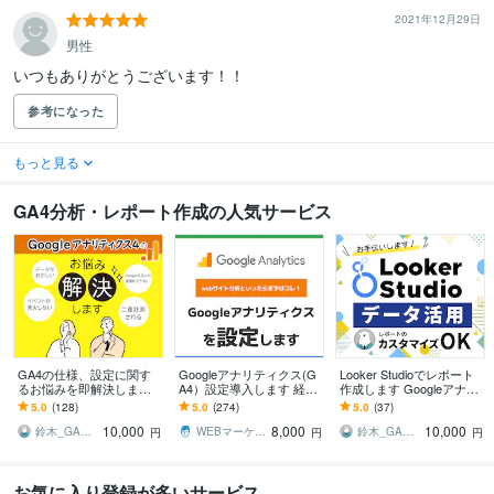
2021年12月29日
男性
いつもありがとうございます！！
参考になった
もっと見る
GA4分析・レポート作成の人気サービス
GA4の仕様、設定に関す
Googleアナリティクス(G
Looker Studioでレポート
るお悩みを即解決します
A4）設定導入します 経験
作成します Googleアナリ
Google アナリティクスの
豊富なプロが最適な計測
ティクスのプロがデータ
5.0
(128)
5.0
(274)
5.0
(37)
どんな問題も即解決しま
を実現します
活用を支援します！
10,000
8,000
10,000
す！
鈴木_GAコンサルタント
WEBマーケ屋 HIDAKA
鈴木_GAコンサルタント
円
円
円
お気に入り登録が多いサービス