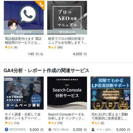
受付休止中
受付休止中
電話相談受付けます 電話
格安でプロのSEO対策マ
相談用のサービスとなり
ニュアルを伝授します 1億
ます。
PV/月メディアSEO対策チ
5.0
(4)
4.8
(38)
ームリーダーのノウハウ
140
4,000
円
/分
円
GA4分析・レポート作成の関連サービス
サイト調査・分析して改
Search Consoleデータを
売れるLPに変える！図解
善ポイントをアドバイス
分析します インデックス
で視覚的に改善提案しま
します 売上UP・WEB集客
未登録解決｜分析・対応
す 5要素を診断｜図解で改
5.0
(10)
5.0
(79)
5.0
(5)
などの課題を解決案をア
方法を動画で詳細解説
善点可視化｜提案資料に
5,000
5,000
5,000
ドバイスします
も◎
MOCHIDESU｜サイト構築＆運営代行
SEO×WordPressエンジニア瀬尾
マサ｜資料戦略・情報設計パートナー
円
円
円