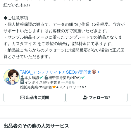
紐づいたもの）

◆ご注意事項

・個人情報保護の観点で、データの紐づけ作業（5分程度。当方が
サポートいたします）はお客様の方で実施いただきます。

・サンプル納品イメージに沿ったテンプレートでの納品となりま
す。カスタマイズ をご希望の場合は追加料金にて承ります。

・納品後こちらからのメッセージに1週間反応がない場合は正式回
答とさせていただきます。
TAKA_アンテナサイトとSEOの専門家
本人確認
機密保持契約(NDA)
インボイス発行事業者
未登録
総販売実績
725
評価
4.9
フォロワー
157
出品者に質問
フォロー
157
出品者のその他の人気サービス