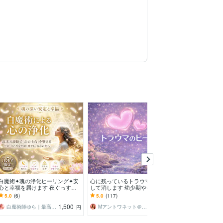
白魔術✦魂の浄化ヒーリング✦安
心に残っているトラウマをお聞き
高次元の守護存
心と幸福を届けます 夜ぐっすり
して消します 幼少期やイジメ、
わせた言葉を届
眠れない心を整え、高次元結界で
恋人にひどい扱い❤基本即レスで
セルフからのメ
5.0
(6)
5.0
(117)
5.0
(111)
ネガティブを遮断
す❤
向かう。開運、
1,500
2,000
白魔術師ゆら｜最高位光術統合師
Mアントワネット＠駆け込み寺
アイサ⋆寄り添
円
円