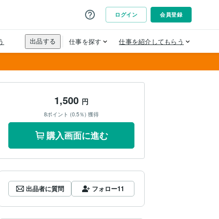
1,500
円
8ポイント (0.5％) 獲得
購入画面に進む
出品者に質問
フォロー
11