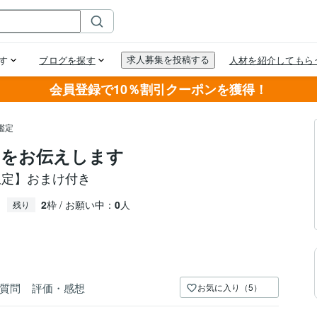
会員登録で10％割引クーポンを獲得！
鑑定
ジをお伝えします
限定】おまけ付き
2
枠 / お願い中：
0
人
残り
質問
評価・感想
お気に入り（5）