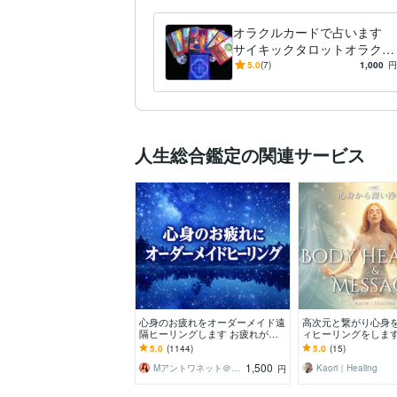
オラクルカードで占います
サイキックタロットオラクル
カードを使ってお悩み相談し
5.0
(7)
1,000
円
ます
人生総合鑑定の関連サービス
心身のお疲れをオーダーメイド遠
高次元と繋がり心身
隔ヒーリングします お疲れが取
ィヒーリングをします
れない、スッキリしない❤基本即
不調エネルギーを調
5.0
(1144)
5.0
(15)
レスです❤
ネルギーへ戻します
1,500
Mアントワネット＠駆け込み寺
Kaori｜Healing
円