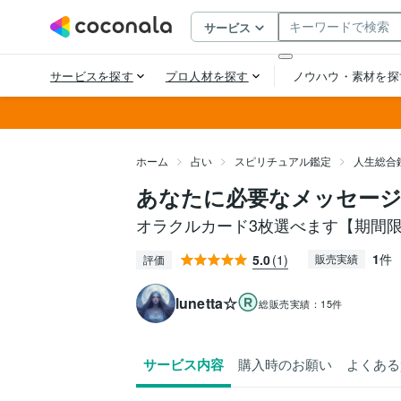
ホーム
占い
スピリチュアル鑑定
人生総合
あなたに必要なメッセー
オラクルカード3枚選べます【期間
1
件
5.0
(1)
販売実績
評価
lunetta☆
総販売実績：
15件
サービス内容
購入時のお願い
よくある