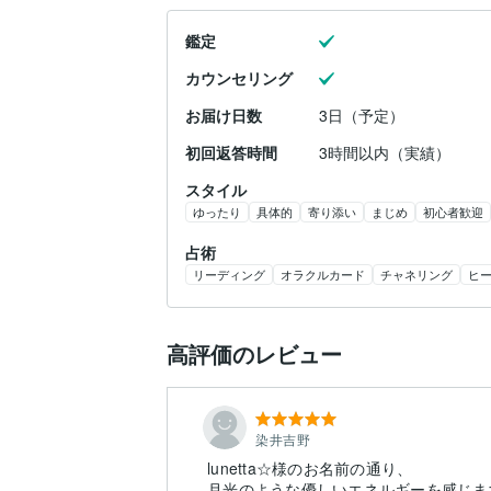
鑑定
カウンセリング
お届け日数
3日（予定）
初回返答時間
3時間以内（実績）
スタイル
ゆったり
具体的
寄り添い
まじめ
初心者歓迎
占術
リーディング
オラクルカード
チャネリング
ヒ
高評価のレビュー
染井吉野
lunetta☆様のお名前の通り、
月光のような優しいエネルギーを感じま