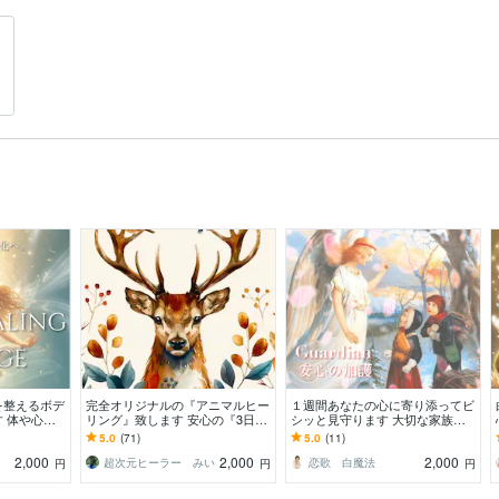
を整えるボデ
完全オリジナルの『アニマルヒー
１週間あなたの心に寄り添ってビ
 体や心の
リング』致します 安心の『3日
シッと見守ります 大切な家族や
整し本来のエ
間』心を込めてサポート致します
恋人、身の回りの安心安全を願い
5.0
(71)
5.0
(11)
❤️
寄り添います。
2,000
2,000
2,000
超次元ヒーラー みい
恋歌 白魔法
円
円
円