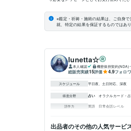
※鑑定・祈祷・施術の結果は、ご自身で
就、特定の結果を保証するものではあ
lunetta☆
本人確認
機密保持契約(NDA)
15
4.9
総販売実績
評価
フォロ
スケジュール
平日夜、土日対応、深夜
占い
オラクルカード・
得意分野
英語
日常会話レベル
語学力
出品者のその他の人気サービ