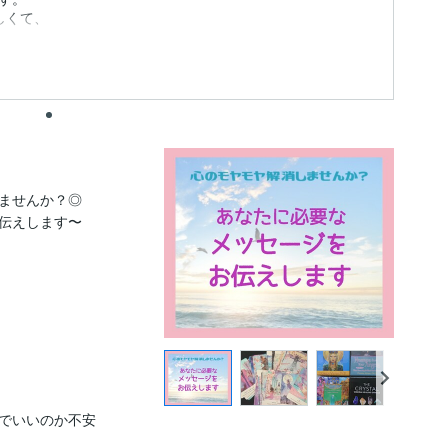
しくて、
ませんか？◎

伝えします〜

でいいのか不安
