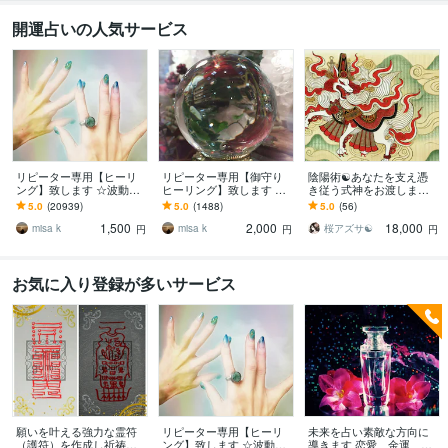
開運占いの人気サービス
リピーター専用【ヒーリ
リピーター専用【御守り
陰陽術☯️あなたを支え憑
ング】致します ☆波動を
ヒーリング】致します ☆
き従う式神をお渡します
上げ、流れを良くします
願いを込めたい人に、あ
あなただけに仕える式神
5.0
(20939)
5.0
(1488)
5.0
(56)
☆
なたに☆
が、誰もが羨む守護と幸
1,500
2,000
18,000
運を引き寄せます
misa k
misa k
桜アズサ☯️
円
円
円
お気に入り登録が多いサービス
願いを叶える強力な霊符
リピーター専用【ヒーリ
未来を占い素敵な方向に
（護符）を作成し祈祷致
ング】致します ☆波動を
導きます 恋愛、金運、お