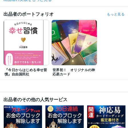
受賞歴
「今日からはじめる幸せ習慣」自由国民社
ネットラジオ ゆめのたね放送局  
出品者のポートフォリオ
もっと見る
土曜の朝はVOICE 出演
レインボータウンFM  Evening Station 出演
「幸
せはこぶ開運歳時記」
波動を上げれば運が良くなる カンタン開運術60
得意分野
占い
産土神社、鎮守神社鑑定
神応易カードリーディング＆ヒーリング
潜在意識のブロック解除
開運
神社
神様
方位
人間関係
仕事
お金
縁結び
潜在意識のブロック
恋愛
オンラインレッスン・習い事
幸トレ®
幸せ
自己啓発
幸トレ
意識改革
人間関係
仕事
恋愛
お金
『今日からはじめる幸せ習
世界初！ オリジナルの神
慣』自由国民社
学歴
応易カード
東京藝術大学
1978年3月 ~ 1982年2月
出品者のその他の人気サービス