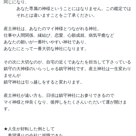
同じになり、

　　　あなた専属の神様ということにはなりません。この鑑定では

　　　それとは違いますことをご了承ください。

産土神社は、あなたのマイ神様とつながれる神社。

仕事や人間関係、縁結び、恋愛、心願成就、病気平癒など

あなたの願いが一番叶いやすい神社であり、

あなたにとって一番大切な神社になります。

その次に大切なのが、自宅の近くであなたを担当して下さっている

鎮守の大神様のいらっしゃる鎮守神社です。産土神社は一生変わり
ませんが

鎮守神社は引っ越しをすると変わります。

産土神社が遠い方も、日頃は鎮守神社にお参りできるので

マイ神様と仲良くなり、後押しをたくさんいただいて運が開けま
す。

★人生が好転した例として

　希望通りの会社に就職できた
