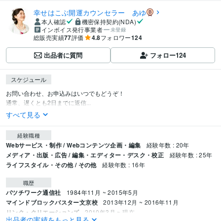
幸せはこぶ開運カウンセラー あゆ
本人確認
機密保持契約(NDA)
インボイス発行事業者
未登録
総販売実績
77
評価
4.8
フォロワー
124
出品者に質問
フォロー
124
スケジュール
お問い合わせ、お申込みはいつでもどうぞ！

通常、遅くとも2日までに返信...
すべて見る
経験職種
Webサービス・制作 / Webコンテンツ企画・編集
経験年数 : 20年
メディア・出版・広告 / 編集・エディター・デスク・校正
経験年数 : 25年
ライフスタイル・その他 / その他
経験年数 : 16年
職歴
パツチワーク通信社
1984年11月 ~ 2015年5月
マインドブロックバスター文京校
2013年12月 ~ 2016年11月
リンク・クリエーションズ
2010年3月 ~ 現在
出品者の実績をもっと見る