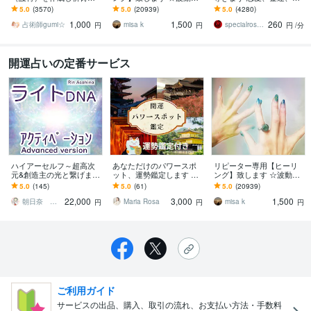
します 縁結び、恋愛、復
上げ、流れを良くします
仕事運、人間関係など明
5.0
(3570)
5.0
(20939)
5.0
(4280)
縁、金運、仕事、人間関
☆
るい未来に繋げていきま
1,000
1,500
260
係、健康、子宝など
す
占術師gumi☆
misa k
specialrose ローズ
円
円
円
/分
開運占いの定番サービス
ハイアーセルフ～超高次
あなただけのパワースポ
リピーター専用【ヒーリ
元&創造主の光と繋げます
ット、運勢鑑定します 吉
ング】致します ☆波動を
ライトDNAアクティベー
方位とパワースポットを
上げ、流れを良くします
5.0
(145)
5.0
(61)
5.0
(20939)
ション☆超覚醒☆伝授☆
周り浄化し、運を味方に
☆
22,000
3,000
1,500
開運しましょう
朝日奈 鈴（あさひな りん）
Maria Rosa
misa k
円
円
円
ご利用ガイド
サービスの出品、購入、取引の流れ、お支払い方法・手数料