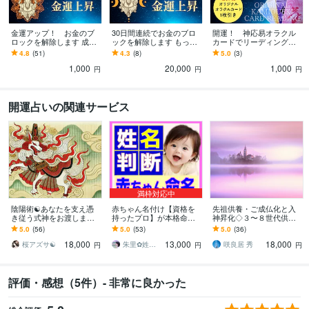
金運アップ！ お金のブ
30日間連続でお金のブロ
開運！ 神応易オラクル
ロックを解除します 成功
ックを解除します もっと
カードでリーディングし
に導く神ガネーシャのエ
金運を上げて、開運して
ます 宇宙とつながる世界
4.8
(51)
4.3
(8)
5.0
(3)
ネルギーでお金のブロッ
豊かになりたい方向き
初のオリジナル易カード
1,000
20,000
1,000
クを消します
がメッセージをお届け
円
円
円
開運占いの関連サービス
満枠対応中
陰陽術☯️あなたを支え憑
赤ちゃん名付け【資格を
先祖供養・ご成仏化と入
き従う式神をお渡します
持ったプロ】が本格命名
神昇化◇３〜８世代供養
あなただけに仕える式神
します ✨幸せあふれるお
します ☆先祖供養+水子供
5.0
(56)
5.0
(53)
5.0
(36)
が、誰もが羨む守護と幸
名前ご提案✨字源漢字で占
養 /子孫繁栄✧良縁✧恩恵
18,000
13,000
18,000
運を引き寄せます
う【正統派姓名判断】
享受✧運勢好転☆
桜アズサ☯️
朱里✿姓名判断鑑定士✿
咲良居 秀
円
円
円
評価・感想（5件）- 非常に良かった