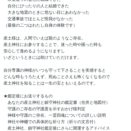
　自分にぴったりの人と結婚できた

　大きな地震のときに危ない目にあわなかった

　交通事故でほとんど怪我がなかった

（最後の二つはわたし自身の体験です）

産土様は、人間でいえば親のようなご存在。

産土神社にお参りすることで、迷った時や困った時も

安心して進めるようになりますし

いざというときには助けていただけます。

自分専属の神様がいつも守って下さることを実感すると

どんな時もうろたえず、死ぬことさえも怖くなくなるので

産土神社を知ることは一生の宝ともいえるのです。

★鑑定後にお送りするもの

　あなたの産土神社と鎮守神社の鑑定書（住所と地図付）

　守護のご存在の守護度を示すおかげ様判定

　神様や守護のご存在、一霊四魂についての詳しい説明

　神社や神棚での具体的な祈り方（祈りの文言付）

　産土神社、鎮守神社鑑定後にさらに開運するアドバイス
