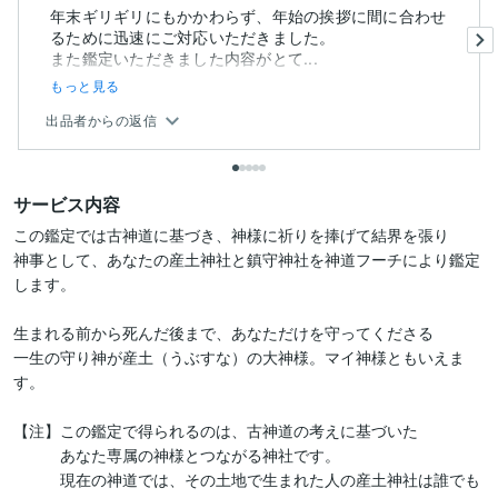
年末ギリギリにもかかわらず、年始の挨拶に間に合わせ
るために迅速にご対応いただきました。
また鑑定いただきました内容がとて...
もっと見る
出品者からの返信
サービス内容
この鑑定では古神道に基づき、神様に祈りを捧げて結界を張り

神事として、あなたの産土神社と鎮守神社を神道フーチにより鑑定
します。

生まれる前から死んだ後まで、あなただけを守ってくださる

一生の守り神が産土（うぶすな）の大神様。マイ神様ともいえま
す。

【注】この鑑定で得られるのは、古神道の考えに基づいた

　　　あなた専属の神様とつながる神社です。

　　　現在の神道では、その土地で生まれた人の産土神社は誰でも