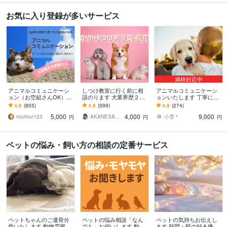
お気に入り登録が多いサービス
満枠対応中
アニマルコミュニケーシ
しつけ教室に行く前に相
アニマルコミュニケーシ
ョン（お空組さんOK）し
談のります 犬業界歴２８
ョンいたします 丁寧にや
ます 大切な動物の気持ち
年(^^)かかりつけ相談員で
りとりさせていただきま
4.9
(855)
4.9
(599)
4.9
(274)
を丁寧に読み取り文章に
す！
す！
5,000
4,000
9,000
整えてお届けします
murmur123
AKANESAKURABANA
小雪＊
円
円
円
ペットの悩み・飼い方の相談の定番サービス
ペットちゃんのご遺骨分
ペットの悩み相談「なん
ペットの気持ちお伝えし
骨いたします 動物霊園ス
でも」お伺いします 動物
ます 疑問・餌の好き嫌・