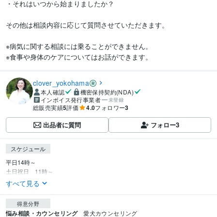
・それはいつから始まりましたか？

その他は相談内容に応じて質問させていただきます。

※病気に関する相談には乗ることができません。

※食事や身体のケアについてはお話ができます。
clover_yokohama
本人確認
機密保持契約(NDA)
インボイス発行事業者
未登録
総販売実績
5
評価
4.0
フォロワー
3
出品者に質問
フォロー
3
スケジュール
平日14時～

土日祝日　11時～
すべて見る
得意分野
悩み相談・カウンセリング
愛犬カウンセリング