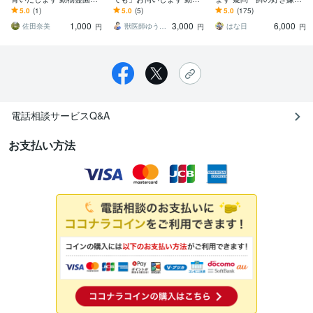
タッフが、ご分骨のお手
病院でモヤモヤがあるあ
躾・体調・亡くなった子
5.0
(1)
5.0
(5)
5.0
(175)
伝いをいたします(*´-`)
なたに”納得”をお届けしま
の気持ち
1,000
3,000
6,000
す
佐田奈美
獣医師ゆう｜ペットのお悩み相談室
はな日
円
円
円
電話相談サービスQ&A
お支払い方法