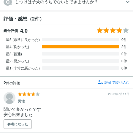
しつけは子犬のうちでないとできませんか？
評価・感想（2件）
4.0
総合評価
星5 (非常に良かった)
0件
星4 (良かった)
2件
星3 (普通)
0件
星2 (悪かった)
0件
星1 (非常に悪かった)
0件
2
評価で絞り込む
件の評価
2022年7月14日
男性
聞いて良かったです

安心出来ました
参考になった