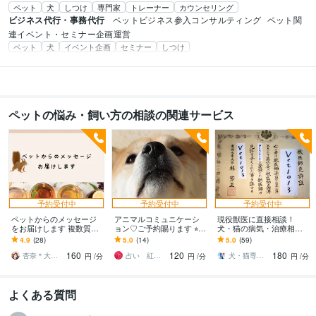
ペット
犬
しつけ
専門家
トレーナー
カウンセリング
ビジネス代行・事務代行
ペットビジネス参入コンサルティング
ペット関
連イベント・セミナー企画運営
ペット
犬
イベント企画
セミナー
しつけ
ペットの悩み・飼い方の相談の関連サービス
予約受付中
予約受付中
予約受付中
ペットからのメッセージ
アニマルコミュニケーシ
現役獣医に直接相談！
をお届けします 複数質問
ョン♡ご予約賜ります ⭐︎先
犬・猫の病気・治療相談
したい、ニュアンスもし
着７０名様モニター価格✨
のります 日本獣医麻酔外
4.9
(28)
5.0
(14)
5.0
(59)
っかり感じ取りたい方に
ペットの気持ち鑑定しま
科学会で受賞した獣医に
160
120
180
お勧め
す
よる相談受付：画像に証
杏奈＊大切なメッセージをあなたに＊
占い 紅芭 ～くれは～
犬・猫専門獣医師そらん
円
/分
円
/分
円
/分
拠
よくある質問