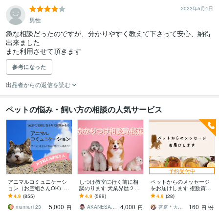
2022年5月4日
男性
急な相談だったのですが、分かりやすく教えて下さって安心、納得
出来ました

また利用させて頂きます
参考になった
出品者からの返信を読む
ペットの悩み・飼い方の相談の人気サービス
予約受付中
アニマルコミュニケーシ
しつけ教室に行く前に相
ペットからのメッセージ
ョン（お空組さんOK）し
談のります 犬業界歴２８
をお届けします 複数質問
ます 大切な動物の気持ち
年(^^)かかりつけ相談員で
したい、ニュアンスもし
4.9
(855)
4.9
(599)
4.9
(28)
を丁寧に読み取り文章に
す！
っかり感じ取りたい方に
5,000
4,000
160
整えてお届けします
お勧め
murmur123
AKANESAKURABANA
杏奈＊大切なメッセージをあなたに＊
円
円
円
/分