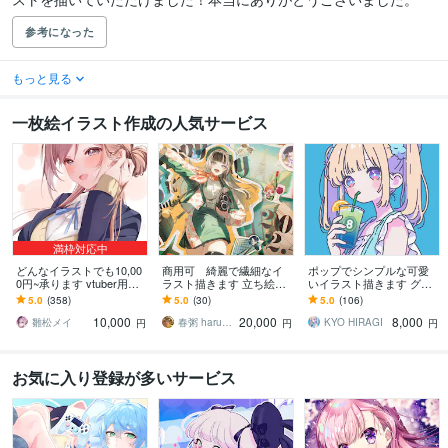
参考になった
もっと見る
一枚絵イラスト作成の人気サービス
満枠対応中
どんなイラストでも10,00
商用可 綺麗で繊細なイ
ポップでシンプルな可愛
0円~承ります vtuber用立
ラスト描きます 立ち絵か
いイラスト描きます グッ
ち絵、一枚絵、アイコン
ら一枚絵まで制作可能！
ズ・SNSアイコン・配信
5.0
(358)
5.0
(30)
5.0
(106)
などなんでもOK！
気軽にご相談下さい！
背景・記念イラスト等に
10,000
20,000
8,000
是非！
雛松メイ
春粥 harukayu
KYO HIRAGI
円
円
円
お気に入り登録が多いサービス