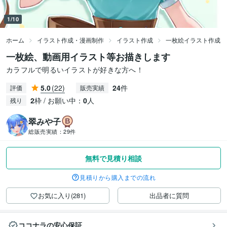
1/10
ホーム
イラスト作成・漫画制作
イラスト作成
一枚絵イラスト作成
一枚絵、動画用イラスト等お描きします
カラフルで明るいイラストが好きな方へ！
5.0
(22)
24
件
評価
販売実績
2
枠 / お願い中：
0
人
残り
翠みや子
総販売実績：
29件
無料で見積り相談
見積りから購入までの流れ
お気に入り(281)
出品者に質問
ココナラの安心保証