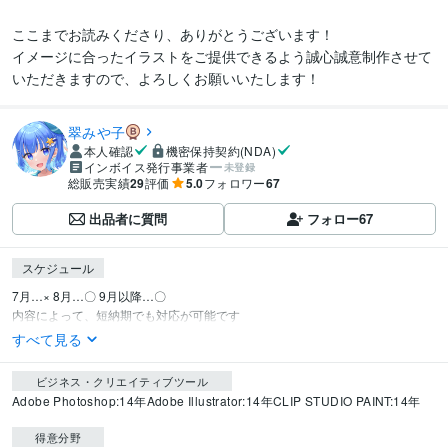
ここまでお読みくださり、ありがとうございます！

イメージに合ったイラストをご提供できるよう誠心誠意制作させて
いただきますので、よろしくお願いいたします！
翠みや子
本人確認
機密保持契約(NDA)
インボイス発行事業者
未登録
総販売実績
29
評価
5.0
フォロワー
67
出品者に質問
フォロー
67
スケジュール
7月…× 8月…〇 9月以降…〇

内容によって、短納期でも対応が可能です
すべて見る
ビジネス・クリエイティブツール
Adobe Photoshop:14年
Adobe Illustrator:14年
CLIP STUDIO PAINT:14年
得意分野