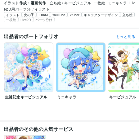
イラスト作成・漫画制作
立ち絵 / キービジュアル
一枚絵
ミニキャラ
Liv
e2D用パーツ分けイラスト
イラスト
女の子
IRIAM
YouTube
Vtuber
キャラクターデザイン
立ち絵
一枚絵
Live2D
パーツ分け
出品者のポートフォリオ
もっと見る
生誕記念キービジュアル
ミニキャラ
キービジュアル
出品者のその他の人気サービス