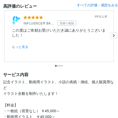
すべての評価・感想をみる
高評価のレビュー
3年以上前
INFLUENCER BANK
見積り相談
この度はご依頼お受けいただき誠にありがとうございま
した！
今回は弊社所属ライバーのIRIAM配信用立ち絵の制作を
もっと見る
してい...
サービス内容
記念イラスト、動画用イラスト、小説の表紙・挿絵、個人観賞用な
ど

イラスト全般を制作いたします！

【料金】

・一枚絵（背景なし） ￥45,000～

・動画用イラスト　￥45,000～
