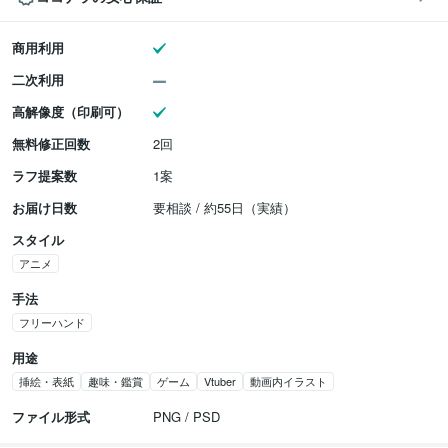
商用利用
二次利用
高解像度（印刷可）
無料修正回数
2回
ラフ提案数
1案
お届け日数
要相談 / 約55日（実績）
スタイル
アニメ
手法
フリーハンド
用途
挿絵・表紙
趣味・鑑賞
ゲーム
Vtuber
動画内イラスト
ファイル形式
PNG / PSD