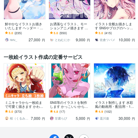
鮮やかなイラストお描き
お洒落なイラスト、モー
イラスト全般お描きしま
いたします ヘッダー・サ
ションアニメ描きます 無
す SNSやブログのヘッダ
ムネイル・歌ってみた・
料修正3回で安心⊿配信や
ー、動画用の1枚絵、立ち
5.0
(235)
5.0
(550)
5.0
(415)
配信・グッズ・VTuber
挿絵や似顔絵等にも
絵等に！
27,000
9,000
10,000
raru_
とねむにか
佐倉ツバメ
円
円
円
一枚絵イラスト作成の定番サービス
ミニキャラから一枚絵ま
SNS等のイラストを制作
イラスト制作します 水彩
で可愛く描きます かわい
します かっこいいから可
風の動画用・配信用・1枚
く華やかな女の子イラス
愛いまで！目を惹くよう
絵等幅広いイラストを描
5.0
(373)
4.8
(17)
4.9
(102)
トが得意です。
なイラストを描きます！
きます
7,000
5,000
30,000
桜（くるみ委員会）
甘露らび
遥川遊
円
円
円