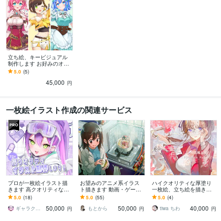
立ち絵、キービジュアル
制作します お好みのオリ
ジナルキャラクターをお
5.0
(5)
描きします！
45,000
円
一枚絵イラスト作成の関連サービス
プロが一枚絵イラスト描
お望みのアニメ系イラス
ハイクオリティな厚塗り
きます 高クオリティな自
ト描きます 動画・ゲーム
一枚絵、立ち絵を描きま
分だけのイラストを制作
の一枚絵や個人用になど
す MVイラスト、表紙イラ
5.0
(18)
5.0
(55)
5.0
(4)
させて頂きます！
どうぞ！
スト、グッズにもおすす
50,000
50,000
40,000
めです！
ギャラクシー 伊藤
もとから
tiwa ちわ
円
円
円