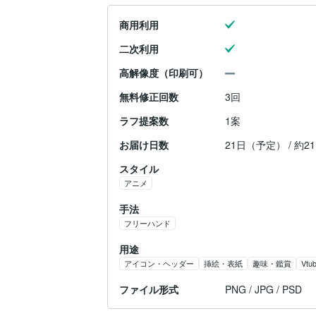
商用利用
二次利用
高解像度（印刷可）
無料修正回数
3回
ラフ提案数
1案
お届け日数
21日（予定） / 約
スタイル
アニメ
手法
フリーハンド
用途
アイコン・ヘッダー
挿絵・表紙
趣味・鑑賞
Vtu
ファイル形式
PNG / JPG / PSD