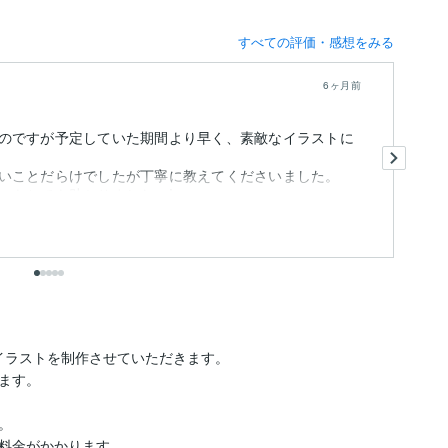
すべての評価・感想をみる
6ヶ月前
のですが予定していた期間より早く、素敵なイラストに
期
ク
いことだらけでしたが丁寧に教えてくださいました。
と
もとても助かりました…!...
イラストを制作させていただきます。

ます。



料金がかかります。
