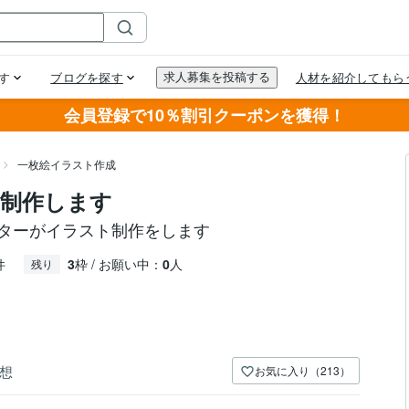
会員登録で10％割引クーポンを獲得！
一枚絵イラスト作成
制作します
ーターがイラスト制作をします
件
3
枠 / お願い中：
0
人
残り
想
お気に入り（213）