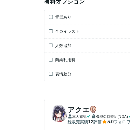
有料オプション
背景あり
全身イラスト
人数追加
商業利用料
表情差分
アクエ
本人確認
機密保持契約(NDA)
12
5.0
総販売実績
評価
フォロ