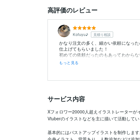
高評価のレビュー
Kofuyu♪
見積り相談
かなり注文の多く、細かい依頼になった
仕上げてもらいました！
初めての依頼だったのもあってわからな
段階をおいて細かく確認してくださったの
もっと見る
サービス内容
Xフォロワー20000人超えイラストレーターが
Vtuberのイラストなどを主に描いて活動してい
基本的にはバストアップイラストを制作します。
全身イラスト、背景あり、人数追加などは追加