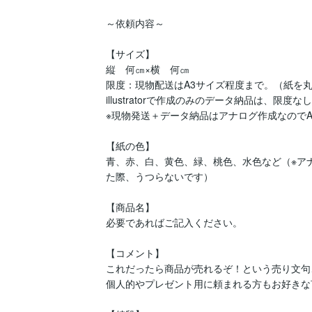
～依頼内容～

【サイズ】

縦　何㎝×横　何㎝

限度：現物配送はA3サイズ程度まで。（紙を丸
illustratorで作成のみのデータ納品は、限度なし
※現物発送＋データ納品はアナログ作成なのでA
【紙の色】

青、赤、白、黄色、緑、桃色、水色など（※ア
た際、うつらないです）

【商品名】

必要であればご記入ください。

【コメント】

これだったら商品が売れるぞ！という売り文句
個人的やプレゼント用に頼まれる方もお好きな