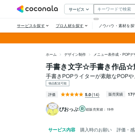
ホーム
デザイン制作
メニュー表作成・POPデ
手書き文字☆手書き作品☆
手書きPOPライターが素敵なPOP
物品配送可能
17
5.0
(14)
販売実績
評価
ぴおっぷ
総販売実績：
19件
サービス内容
購入時のお願い
評価・感