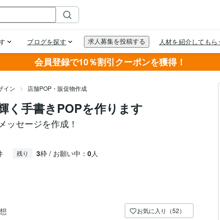
会員登録で10％割引クーポンを獲得！
ザイン
店舗POP・販促物作成
輝く手書きPOPを作ります
やメッセージを作成！
件
3
枠 / お願い中：
0
人
残り
想
お気に入り（52）