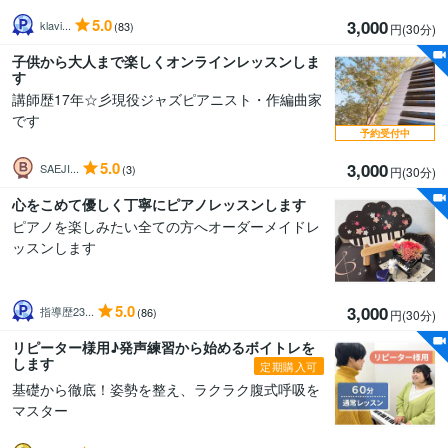
5.0
3,000
klavi...
(83)
円(30分
)
子供から大人まで楽しくオンラインレッスンしま
す
講師歴17年☆彡現役ジャズピアニスト・作編曲家
です
予約受付中
5.0
3,000
SAEJI...
(3)
円(30分
)
心をこめて優しく丁寧にピアノレッスンします
ピアノを楽しみたい全ての方へオーダーメイドレ
ッスンします
5.0
3,000
指導歴23...
(86)
円(30分
)
リピーター様用♪発声練習から始めるボイトレを
します
定期購入可
基礎から徹底！姿勢を整え、ラクラク腹式呼吸を
マスター