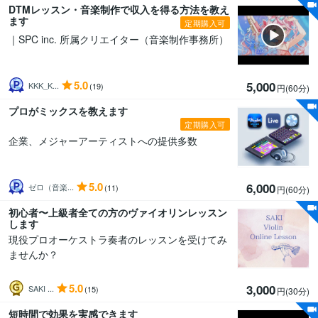
DTMレッスン・音楽制作で収入を得る方法を教え
ます
定期購入可
｜SPC inc. 所属クリエイター（音楽制作事務所）
5.0
5,000
KKK_K...
(19)
円(60分
)
プロがミックスを教えます
定期購入可
企業、メジャーアーティストへの提供多数
5.0
6,000
ゼロ（音楽...
(11)
円(60分
)
初心者〜上級者全ての方のヴァイオリンレッスン
します
現役プロオーケストラ奏者のレッスンを受けてみ
ませんか？
5.0
3,000
SAKI ...
(15)
円(30分
)
短時間で効果を実感できます