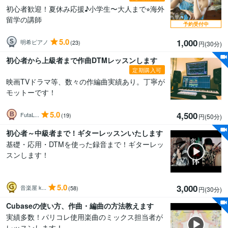
初心者歓迎！夏休み応援♪小学生〜大人まで⭐︎海外
留学の講師
予約受付中
5.0
1,000
明希ピアノ
(23)
円(30分
)
初心者から上級者まで作曲DTMレッスンします
定期購入可
映画TVドラマ等、数々の作編曲実績あり。丁寧が
モットーです！
5.0
4,500
FutaL...
(19)
円(50分
)
初心者～中級者まで！ギターレッスンいたします
基礎・応用・DTMを使った録音まで！ギターレッ
スンします！
5.0
3,000
音楽屋 k...
(58)
円(30分
)
Cubaseの使い方、作曲・編曲の方法教えます
実績多数！パリコレ使用楽曲のミックス担当者が
レッスンします！