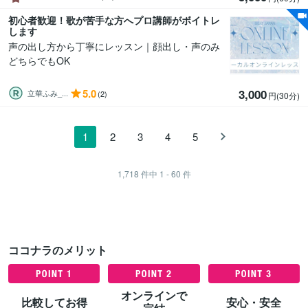
初心者歓迎！歌が苦手な方へプロ講師がボイトレ
します
声の出し方から丁寧にレッスン｜顔出し・声のみ
どちらでもOK
5.0
3,000
立華ふみ_...
(2)
円(30分
)
1
2
3
4
5
1,718
件中
1 - 60
件
ココナラのメリット
オンラインで
比較してお得
安心・安全