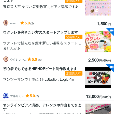
定期購入可
東京音大卒 ヤマハ音楽教室元ピアノ講師です♪
5.0
1,500
nene ...
(2)
円
ウクレレを弾きたい方のスタートアップします
定期購入可
ウクレレで皆んなを癒す新しい趣味をスタートし
ませんか♪
5.0
2,500
ウクレレマ...
(22)
円(60分
)
初心者でもできるHIPHOPビート制作教えます
定期購入可
マンツーマンで丁寧に！FLStudio , LogicPro
5.0
13,000
近藤りく ...
(7)
円(90分
)
オンラインピアノ演奏、アレンジや作曲もできま
す