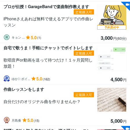
プロが伝授！GarageBandで楽曲制作教えます
定期購入可
iPhoneさえあれば無料で使えるアプリでの作曲レ
ッスン
予約受付中
5.0
3,000
キョン ...
(1)
円(60分
)
自宅で歌うま！手軽にチャットでボイトレします
定期購入可
歌唱音声or動画を送って待つだけ！１ヶ月質問し
放題！
5.0
4,500
ゆか▷ボイ...
(162)
円
作曲レッスンをします
定期購入可
自分だけのオリジナル曲を作りませんか？
5.0
5,000
月島奏
(15)
円