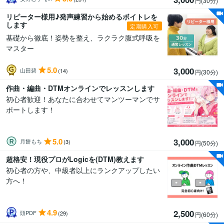
円(30分
)
リピーター様用♪発声練習から始めるボイトレを
します
定期購入可
基礎から徹底！姿勢を整え、ラクラク腹式呼吸を
マスター
5.0
3,000
山田碧
(14)
円(30分
)
作曲・編曲・DTMオンラインでレッスンします
初心者歓迎！あなたに合わせてマンツーマンでサ
ポートします！
5.0
3,000
月餅もち
(3)
円(50分
)
超格安！現役プロがLogicを(DTM)教えます
初心者の方や、中級者以上にランクアップしたい
方へ！
4.9
2,500
頭PDF
(29)
円(60分
)