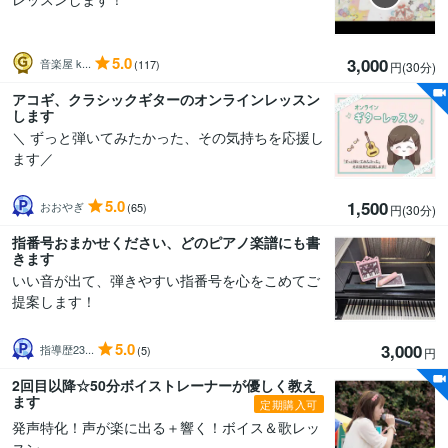
5.0
3,000
音楽屋 k...
(117)
円(30分
)
アコギ、クラシックギターのオンラインレッスン
します
＼ ずっと弾いてみたかった、その気持ちを応援し
ます／
5.0
1,500
おおやぎ
(65)
円(30分
)
指番号おまかせください、どのピアノ楽譜にも書
きます
いい音が出て、弾きやすい指番号を心をこめてご
提案します！
5.0
3,000
指導歴23...
(5)
円
2回目以降☆50分ボイストレーナーが優しく教え
ます
定期購入可
発声特化！声が楽に出る＋響く！ボイス＆歌レッ