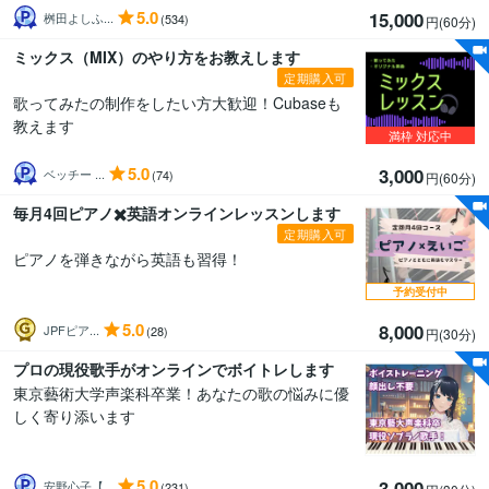
5.0
15,000
桝田よしふ...
(534)
円(60分
)
ミックス（MIX）のやり方をお教えします
定期購入可
歌ってみたの制作をしたい方大歓迎！Cubaseも
教えます
満枠
対応中
5.0
3,000
ベッチー ...
(74)
円(60分
)
毎月4回ピアノ✖️英語オンラインレッスンします
定期購入可
ピアノを弾きながら英語も習得！
予約受付中
5.0
8,000
JPFピア...
(28)
円(30分
)
プロの現役歌手がオンラインでボイトレします
東京藝術大学声楽科卒業！あなたの歌の悩みに優
しく寄り添います
5.0
3,000
安野心子【...
(231)