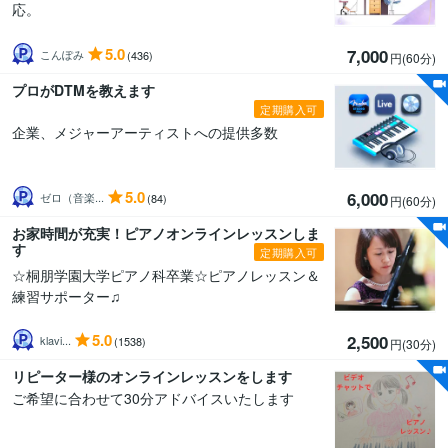
応。
5.0
7,000
こんぽみ
(436)
円(60分
)
プロがDTMを教えます
定期購入可
企業、メジャーアーティストへの提供多数
5.0
6,000
ゼロ（音楽...
(84)
円(60分
)
お家時間が充実！ピアノオンラインレッスンしま
す
定期購入可
☆桐朋学園大学ピアノ科卒業☆ピアノレッスン＆
練習サポーター♫
5.0
2,500
klavi...
(1538)
円(30分
)
リピーター様のオンラインレッスンをします
ご希望に合わせて30分アドバイスいたします