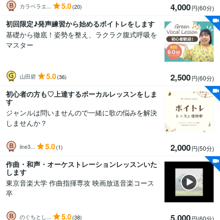
5.0
4,000
カラベラエ...
(20)
円(60分
)
初回限定♪発声練習から始めるボイトレをします
基礎から徹底！姿勢を整え、ラクラク腹式呼吸を
マスター
5.0
2,500
山田碧
(36)
円(60分
)
初心者の方も♡上達するボーカルレッスンをしま
す
ジャンルは問いませんので一緒に歌の悩みを解決
しませんか？
5.0
2,000
iine3...
(1)
円(50分
)
作曲・和声・オーケストレーションレッスンいた
します
東京音楽大学 作曲指揮専攻 映画放送音楽コース
卒
5.0
5,000
のぐちとし...
(38)
円(60分
)