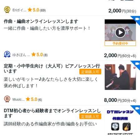
5.0
2,000
Eriボイ...
(69)
円(30分
)
作曲・編曲オンラインレッスンします
一緒に作曲・編曲したい方を濃厚サポート！
予約受付中
5.0
2,000
ゆきぽん ...
(8)
円(60分
×6
)
定期・小中学生向け（大人可）ピアノレッスン行
います
定期購入可
楽しいがモットー♪あなたらしさを大切に楽しく
褒め伸ばします！
5.0
8,000
Music...
(6)
円(30分
×4
)
DTM初心者から経験者までオンラインレッスンし
ます
定期購入可
講師経験のある作編曲家が作曲/編曲をお手伝い