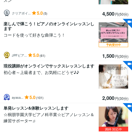
スン
5.0
4,500
クリアボイ...
(5)
円(50分
)
楽しんで弾こう！ピアノのオンラインレッスンし
ます
コードを使って好きな曲弾こう！
予約受付中
5.0
1,500
JPFピア...
(61)
円(30分
)
現役講師がオンラインでサックスレッスンします
初心者～上級者まで、お気軽にどうぞ♪♪
5.0
2,000
ayasa...
(101)
円(30分
)
単発レッスン&体験レッスンします
☆桐朋学園大学ピアノ科卒業☆ピアノレッスン＆
練習サポーター♫
満枠
対応中