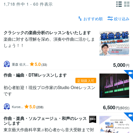
1,718
件中
1 - 60
件表示
おすすめ順
絞り込み
クラシックの楽曲分析のレッスンをいたします
楽曲に対する理解を深め、演奏や作曲に活かしま
しょう！！
5.0
5,000
重森 佑大...
(33)
円
作曲・編曲・DTMレッスンします
定期購入可
初心者歓迎！現役プロ作家のStudio Oneレッスン
です
5.0
6,500
Kuroe...
(208)
円(60分
)
作曲・楽典・ソルフェージュ・和声のレッス
ンします
東京藝大作曲科卒業♫初心者から音大受験まで対