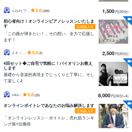
5.0
1,500
もね♪ピア...
(289)
円(30分
)
初心者向け！オンラインピアノレッスンいたしま
す
定期購入可
「この曲が弾きたい！」その想い、全力で応援し
ます！
5.0
2,500
さき ｜ ...
(5)
円(50分
)
4回セット◆ご自宅で気軽に！バイオリンお教え
します
基礎から音楽的表現までじっくりと丁寧に、そし
て楽しく♪
5.0
8,000
mikiv...
(29)
円(30分
×4
)
オンラインボイトレであなたのお悩み解決します
定期購入可
「オンラインレッスン・ボイトレ」売れ筋ランキ
ング第1位獲得