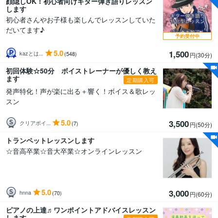
顔隠しOK！初心者向けギター弾き語りレッスン
します
初心者さんやお子様も楽しんでレッスンしていた
だいてます♪
予約受付中
5.0
1,500
kazとは...
(548)
円(30分
)
初回体験☆50分 ボイストレーナーが優しく教え
ます
定期購入可
発声特化！声が楽に出る＋響く！ボイス＆歌レッ
スン
5.0
3,500
クリアボイ...
(7)
円(50分
)
トランペットレッスンします
☆音高卒業☆音大卒業☆オンラインレッスン
5.0
3,000
hnna
(70)
円(60分
)
ピアノの上達♬ワンポイントアドバイスレッスン
します