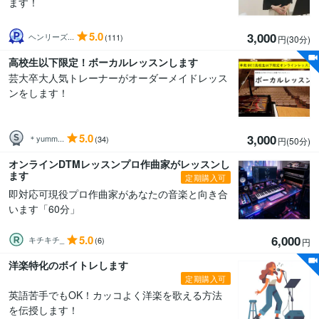
ます！
5.0
3,000
ヘンリーズ...
(111)
円(30分
)
高校生以下限定！ボーカルレッスンします
芸大卒大人気トレーナーがオーダーメイドレッス
ンをします！
5.0
3,000
＊yumm...
(34)
円(50分
)
オンラインDTMレッスンプロ作曲家がレッスンし
ます
定期購入可
即対応可現役プロ作曲家があなたの音楽と向き合
います「60分」
5.0
6,000
キチキチ_
(6)
円
洋楽特化のボイトレします
定期購入可
英語苦手でもOK！カッコよく洋楽を歌える方法
を伝授します！