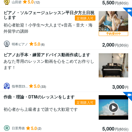
5.0
5,500
山田碧
(12)
円(60分
)
ピアノ・ソルフェージュレッスン平日夕方土日祝
します
定期購入可
初心者歓迎！小学生〜大人まで⭐︎音高・音大・海
外留学の講師
予約受付中
5.0
2,000
明希ピアノ
(6)
円(30分
)
ピアノお手本・練習アドバイス動画作成します
あなた専用のレッスン動画を心をこめてお作りし
ます！
5.0
3,000
指導歴23...
(33)
円
作曲・理論・DTMのレッスンをします
定期購入可
初心者から上級者まで誰でも大歓迎です
5.0
5,000
日景秀徳
(2)
円(60分
)