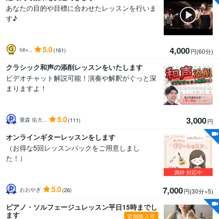
あなたの目的や目標に合わせたレッスンを行いま
す♪
5.0
4,000
hit⭐︎...
(161)
円(60分
)
クラシック和声の添削レッスンをいたします
ビデオチャット解説可能！演奏や解釈がぐっと深
まりますよ！
5.0
3,000
重森 佑大...
(111)
円
オンラインギターレッスンをします
（お得な5回レッスンパックをご用意しまし
た！）
満枠
対応中
5.0
7,000
おおやぎ
(26)
円(30分
×5
)
ピアノ・ソルフェージュレッスン平日15時までし
ます
定期購入可