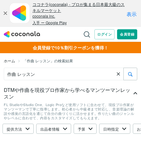
会員登録で10％割引クーポンを獲得！
ホーム
「作曲 レッスン」の検索結果
DTMや作曲を現役プロ作家から学べるマンツーマンレッ
スン
FL StudioやStudio One、Logic Proなど使用ソフトに合わせて、現役プロ作家が
マンツーマンで丁寧に指導します。初心者から中級者まで対応し、音楽理論の解
説や感覚の言語化を通じて自分の曲づくりに活かせます。作りたい曲のジャンル
やレベルに合わせて、内容をカスタマイズしてもらえます。
提供方法
出品者情報
予算
日時指定
お