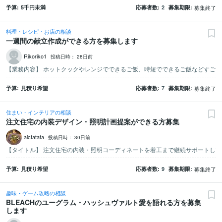
予算
5千
円未満
応募者数
2
募集期限
募集終了
料理・レシピ・お店の相談
一週間の献立作成ができる方を募集します
Rikoriko1
投稿日時：
28日前
予算
見積り希望
応募者数
7
募集期限
募集終了
住まい・インテリアの相談
注文住宅の内装デザイン・照明計画提案ができる方募集
aictatata
投稿日時：
30日前
予算
見積り希望
応募者数
9
募集期限
募集終了
趣味・ゲーム攻略の相談
BLEACHのユーグラム・ハッシュヴァルト愛を語れる方を募集
します