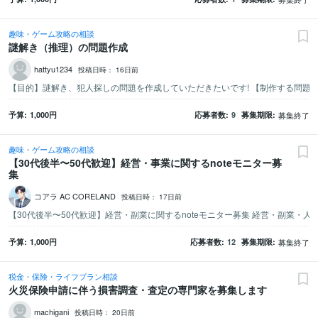
趣味・ゲーム攻略の相談
謎解き（推理）の問題作成
hattyu1234
投稿日時：
16日前
予算
1,000
円
応募者数
9
募集期限
募集終了
趣味・ゲーム攻略の相談
【30代後半〜50代歓迎】経営・事業に関するnoteモニター募
集
コアラ AC CORELAND
投稿日時：
17日前
予算
1,000
円
応募者数
12
募集期限
募集終了
税金・保険・ライフプラン相談
火災保険申請に伴う損害調査・査定の専門家を募集します
machigani
投稿日時：
20日前