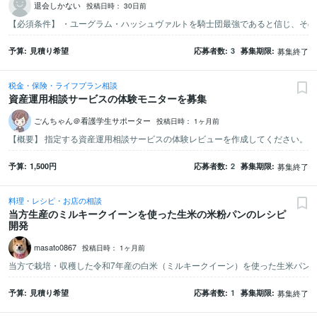
退会しかない
投稿日時：
30日前
予算
見積り希望
応募者数
3
募集期限
募集終了
税金・保険・ライフプラン相談
資産運用相談サービスの体験モニターを募集
ごんちゃん＠看護学生サポーター
投稿日時：
1ヶ月前
予算
1,500
円
応募者数
2
募集期限
募集終了
料理・レシピ・お店の相談
当方生産のミルキークイーンを使った生米の米粉パンのレシピ
開発
masato0867
投稿日時：
1ヶ月前
予算
見積り希望
応募者数
1
募集期限
募集終了