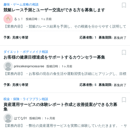
趣味・ゲーム攻略の相談
競艇レース予測とユーザー交流ができる方を募集します
るぅ！
投稿日時：
1ヶ月前
予算
見積り希望
応募者数
1
募集期限
募集終了
ダイエット・ボディメイク相談
お客様の健康目標達成をサポートするカウンセラー募集
princekenprncessree
投稿日時：
1ヶ月前
予算
見積り希望
応募者数
5
募集期限
募集終了
税金・保険・ライフプラン相談
資産運用サービスの体験レポート作成と改善提案ができる方募
集
はてな01
投稿日時：
1ヶ月前