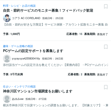
料理・レシピ・お店の相談
自炊・節約サービスのモニター募集！フィードバック歓迎
コアラ AC CORELAND
投稿日時：
25日前
予算
1,000
円
応募者数
15
募集期限
募集終了
趣味・ゲーム攻略の相談
PCゲームの設定サポートを募集します
yuyayuya4255830416y
投稿日時：
26日前
予算
5千
円未満
応募者数
2
募集期限
募集終了
住まい・インテリアの相談
神奈川区マンション市場調査をお願いします
あゆみaw
投稿日時：
27日前