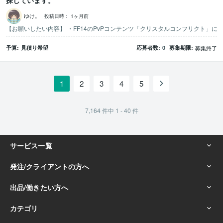
ゆけ。
投稿日時：
1ヶ月前
予算
見積り希望
応募者数
0
募集期限
募集終了
1
2
3
4
5
7,164
件中
1 - 40
件