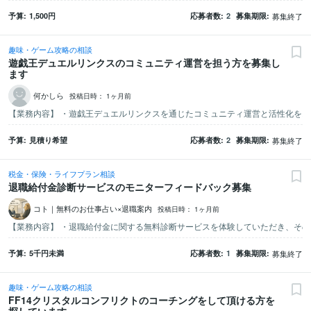
予算
1,500
円
応募者数
2
募集期限
募集終了
趣味・ゲーム攻略の相談
遊戯王デュエルリンクスのコミュニティ運営を担う方を募集し
ます
何かしら
投稿日時：
1ヶ月前
予算
見積り希望
応募者数
2
募集期限
募集終了
税金・保険・ライフプラン相談
退職給付金診断サービスのモニターフィードバック募集
コト｜無料のお仕事占い×退職案内
投稿日時：
1ヶ月前
予算
5千
円未満
応募者数
1
募集期限
募集終了
趣味・ゲーム攻略の相談
FF14クリスタルコンフリクトのコーチングをして頂ける方を
探しています。