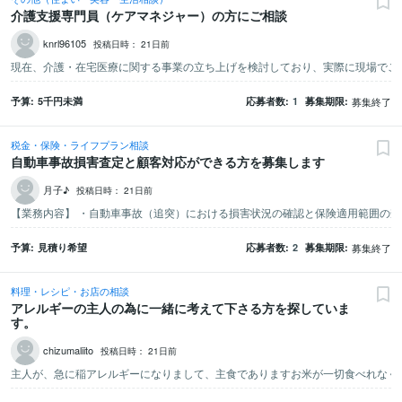
介護支援専門員（ケアマネジャー）の方にご相談
knrl96105
投稿日時：
21日前
予算
5千
円未満
応募者数
1
募集期限
募集終了
税金・保険・ライフプラン相談
自動車事故損害査定と顧客対応ができる方を募集します
月子♪
投稿日時：
21日前
予算
見積り希望
応募者数
2
募集期限
募集終了
料理・レシピ・お店の相談
アレルギーの主人の為に一緒に考えて下さる方を探していま
す。
chizumaliito
投稿日時：
21日前