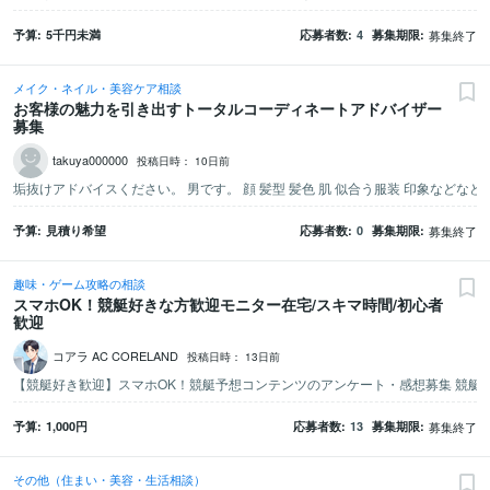
予算
5千
円未満
応募者数
4
募集期限
募集終了
メイク・ネイル・美容ケア相談
お客様の魅力を引き出すトータルコーディネートアドバイザー
募集
takuya000000
投稿日時：
10日前
垢抜けアドバイスください。 男です。 顔 髪型 髪色 肌 似合う服装 印象な
予算
見積り希望
応募者数
0
募集期限
募集終了
趣味・ゲーム攻略の相談
スマホOK！競艇好きな方歓迎モニター在宅/スキマ時間/初心者
歓迎
コアラ AC CORELAND
投稿日時：
13日前
予算
1,000
円
応募者数
13
募集期限
募集終了
その他（住まい・美容・生活相談）