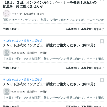
【週１、２回】オンライン片付けパートナーを募集！お互いの
部屋を一緒に整えませんか
きゃす＠
投稿日時：
15日前
予算
1,000
円
応募者数
1
募集期限
募集終了
その他（住まい・美容・生活相談）
チャット形式のインタビュー調査にご協力ください（約30分）
utamaroaaa
投稿日時：
16日前
予算
1,000
円
応募者数
5
募集期限
募集終了
その他（住まい・美容・生活相談）
チャット形式のインタビュー調査にご協力ください（約30分）
utamaroaaa
投稿日時：
16日前
予算
1,000
円
応募者数
1
募集期限
募集終了