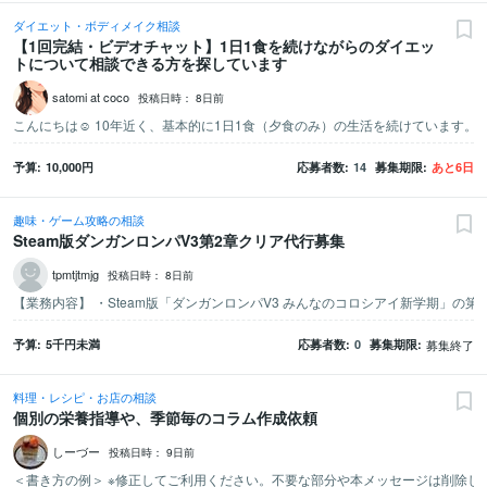
ダイエット・ボディメイク相談
【1回完結・ビデオチャット】1日1食を続けながらのダイエッ
トについて相談できる方を探しています
satomi at coco
投稿日時：
8日前
予算
10,000
円
応募者数
14
募集期限
あと
6
日
趣味・ゲーム攻略の相談
Steam版ダンガンロンパV3第2章クリア代行募集
tpmtjtmjg
投稿日時：
8日前
予算
5千
円未満
応募者数
0
募集期限
募集終了
料理・レシピ・お店の相談
個別の栄養指導や、季節毎のコラム作成依頼
しーづー
投稿日時：
9日前