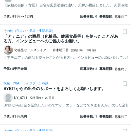
予算
5千
円
〜
1万
円
応募者数
0
募集期限
募集終了
その他（住まい・美容・生活相談）
「アテニア」の商品（化粧品、健康食品等）を使ったことがあ
る方、インタビューへのご協力をお願い。
化粧品セールスライター｜鈴木明日香
投稿日時：
20日前
予算
5千
円未満
応募者数
2
募集期限
募集終了
税金・保険・ライフプラン相談
BYBITからの出金のサポートをよろしくお願いします。
NY_0711
投稿日時：
20日前
予算
5千
円未満
応募者数
1
募集期限
募集終了
その他（住まい・美容・生活相談）