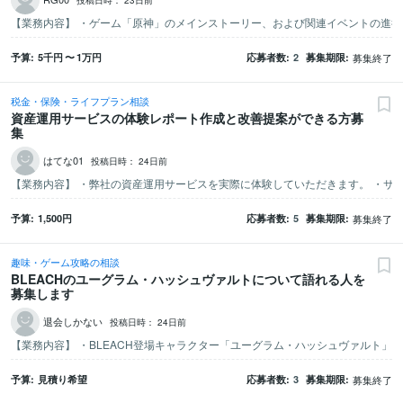
予算
5千
円
〜
1万
円
応募者数
2
募集期限
募集終了
税金・保険・ライフプラン相談
資産運用サービスの体験レポート作成と改善提案ができる方募
集
はてな01
投稿日時：
24日前
予算
1,500
円
応募者数
5
募集期限
募集終了
趣味・ゲーム攻略の相談
BLEACHのユーグラム・ハッシュヴァルトについて語れる人を
募集します
退会しかない
投稿日時：
24日前
予算
見積り希望
応募者数
3
募集期限
募集終了