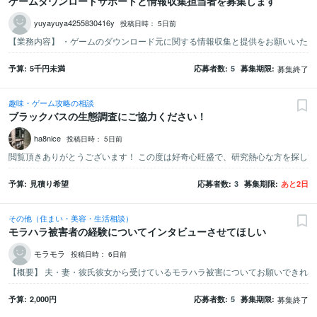
ゲームダウンロードサポートと情報収集担当者を募集します
yuyayuya4255830416y
投稿日時：
5日前
予算
5千
円未満
応募者数
5
募集期限
募集終了
趣味・ゲーム攻略の相談
ブラックバスの生態調査にご協力ください！
ha8nice
投稿日時：
5日前
予算
見積り希望
応募者数
3
募集期限
あと
2
日
その他（住まい・美容・生活相談）
モラハラ被害者の経験についてインタビューさせてほしい
モラモラ
投稿日時：
6日前
予算
2,000
円
応募者数
5
募集期限
募集終了