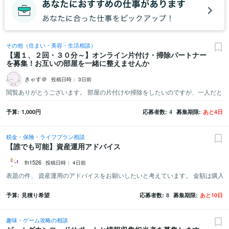
その他（住まい・美容・生活相談）
【週１、２回・３０分～】オンライン片付け・掃除パートナー
を募集！お互いの部屋を一緒に整えませんか
きゃす＠
投稿日時：
3日前
予算
1,000
円
応募者数
4
募集期限
あと
4
日
税金・保険・ライフプラン相談
【誰でも可能】資産運用アドバイス
th1526
投稿日時：
4日前
予算
見積り希望
応募者数
8
募集期限
あと
10
日
趣味・ゲーム攻略の相談