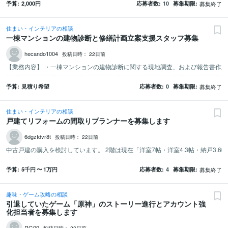
予算
2,000
円
応募者数
10
募集期限
募集終了
住まい・インテリアの相談
一棟マンションの建物診断と修繕計画立案支援スタッフ募集
hecando1004
投稿日時：
22日前
予算
見積り希望
応募者数
0
募集期限
募集終了
住まい・インテリアの相談
戸建てリフォームの間取りプランナーを募集します
6dgzfdvr8t
投稿日時：
22日前
中古戸建の購入を検討しています。 2階は現在「洋室7帖・洋室4.3帖・納戸3
予算
5千
円
〜
1万
円
応募者数
4
募集期限
募集終了
趣味・ゲーム攻略の相談
引退していたゲーム「原神」のストーリー進行とアカウント強
化担当者を募集します
RG00
投稿日時：
23日前