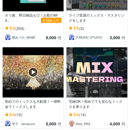
オリ曲、即日納品も◎！お歌のMI
ライブ音源のミックス・マスタリン
X...
グをします
定期購入可
5.0
5.0
(209)
(2)
9,000
3,000
橘あつや_MIX師
D MUSIC STUDIO
円
円
初めてのミックスも大歓迎！一律料
宅録OK！初めてでも安心なミック
金でミックスします
スを承ります
5.0
5.0
(10)
(14)
5,000
4,000
壱子 tamayura
Sota_PRS
円
円