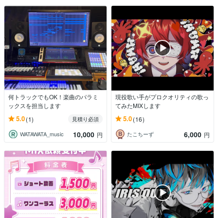
何トラックでもOK！楽曲のパラミ
現役歌い手がプロクオリティの歌っ
ックスを担当します
てみたMIXします
5.0
5.0
(1)
(16)
見積り必須
10,000
6,000
WATAWATA_music
たこちーず
円
円