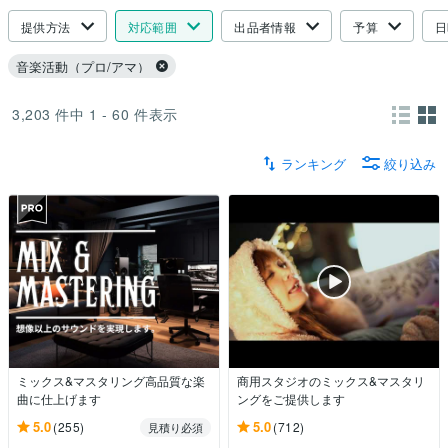
提供方法
対応範囲
出品者情報
予算
日
音楽活動（プロ/アマ）
3,203
件中
1 - 60
件表示
ランキング
絞り込み
ミックス&マスタリング高品質な楽
商用スタジオのミックス&マスタリ
曲に仕上げます
ングをご提供します
5.0
5.0
(255)
(712)
見積り必須