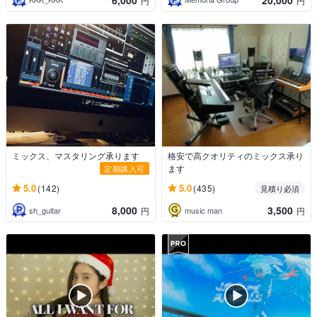
円
円
ミックス、マスタリング承ります
格安で高クオリティのミックス承り
ます
定期購入可
5.0
5.0
(142)
(435)
見積り必須
8,000
3,500
sh_guitar
music man
円
円