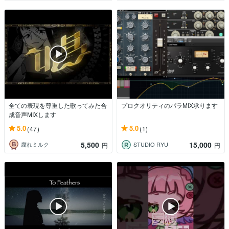
全ての表現を尊重した歌ってみた合
プロクオリティのパラMIX承ります
成音声MIXします
5.0
5.0
(47)
(1)
5,500
15,000
腐れミルク
STUDIO RYU
円
円