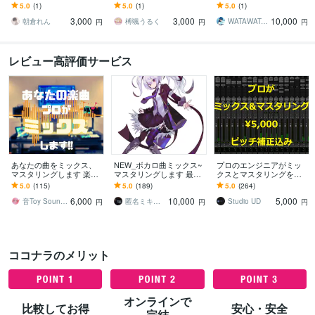
想の音づくりを全力でサ
活動者ならではの目線!あ
ます ミックスに悩むより
5.0
(1)
5.0
(1)
5.0
(1)
ポートいたします
なたの声質を最大限活か
も作曲に集中したい！そ
3,000
3,000
10,000
したMIXです
んな方へ
朝倉れん
榑颯うるく
WATAWATA_music
円
円
円
レビュー高評価サービス
あなたの曲をミックス、
NEW_ボカロ曲ミックス~
プロのエンジニアがミッ
マスタリングします 楽曲
マスタリングします 最高
クスとマスタリングを承
の魅力を最大限に引き出
クオリティーにてクリア
ります ミックス＆マスタ
5.0
(115)
5.0
(189)
5.0
(264)
すミックスをご提案しま
に重く処理させて頂きま
リング＆ピッチ補正 すべ
6,000
10,000
5,000
す
す♪
て込みの料金です
音Toy Soundworks
匿名ミキシングエンジニア
Studio UD
円
円
円
ココナラのメリット
オンラインで
比較してお得
安心・安全
完結