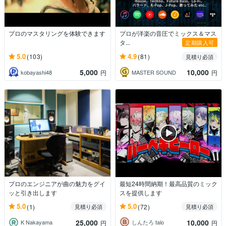
プロのマスタリングを体験できます
プロが洋楽の音圧でミックス＆マス
タ...
定期購入可
5.0
4.9
(103)
(81)
見積り必須
5,000
10,000
kobayashi48
MASTER SOUND
円
円
プロのエンジニアが曲の魅力をグイ
最短24時間納期！最高品質のミック
ッと引き出します
スを提供します
5.0
5.0
(1)
(72)
見積り必須
見積り必須
25,000
10,000
K Nakayama
しんたろ talo
円
円