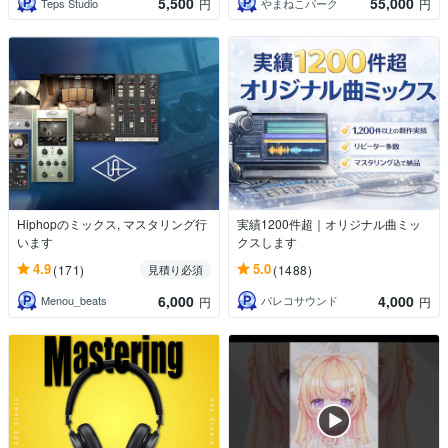
5,500
55,000
Teps Studio
やまねこパーク
円
円
Hiphopのミックス, マスタリング行
実績1200件超｜オリジナル曲ミッ
います
クスします
4.9
5.0
(171)
(1488)
見積り必須
6,000
4,000
Menou_beats
パレコサウンド
円
円