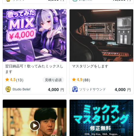
翌日納品可！歌ってみたミックスし
マスタリングをします
ます
4.5
4.9
(13)
(88)
見積り必須
4,000
4,000
Studio Belief
ソリッドサウンド
円
円