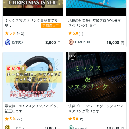
ミックス/マスタリング高品質で素
現役の音楽番組監修プロがMix&マ
早...
スタリングします
定期購入可
5.0
5.0
(943)
(1)
3,000
15,000
松本秀人
UTAHAUS
円
円
最安値！MIXマスタリングVoピッチ
現役プロエンジニアがミックス〜マ
補正します
スタリング承ります
5.0
5.0
(27)
(2)
3,000
18,000
サダテン
pugmeat
円
円