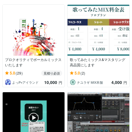
プロクオリティでボーカルミックス
歌ってみたミックス&マスタリング
いたします
高品質にします
5.0
5.0
(29)
(2)
見積り必須
10,000
4,000
よっP⭐︎アイランド
ナユラギ MIX本舗
円
円