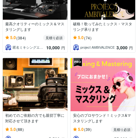
最高クオリティーのミックス＆マス
破格！歌ってみたミックス・マスタ
タリングします
リング承ります
5.0
5.0
(384)
(74)
見積り必須
10,000
3,000
匿名ミキシングエンジニア
project AMBIVALENCE
円
円
初めてのご依頼の方でも親切丁寧に
安心のプロサウンド！ミックス&マ
対応させて頂きます
スタリングします
5.0
5.0
(88)
(39)
見積り必須