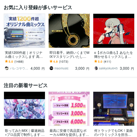
お気に入り登録が多いサービス
実績1200件超｜オリジナ
即日着手。納得いくまでM
o【ボカロ曲も】あなたを
ル曲ミックスします 高評
IXマスタリングいたしま
輝かせるミックスします y
価多数・マスタリング込
す 実績1000件突破。修正
outubeに歌をアップした
5.0
(1488)
4.9
(1073)
5.0
(411)
で納品
無制限。高品質な音を最
い活動者様必見！格安高
4,000
3,000
3,000
速で。
音質
パレコサウンド
maomusic
sakkyoku645
円
円
円
注目の新着サービス
歌ってみたMIX｜爆速納品
最高に安価で高品質なボ
何トラックでもOK！楽曲
×プロ品質で制作します 理
ーカルMIXを提供します
のパラミックスを担当し