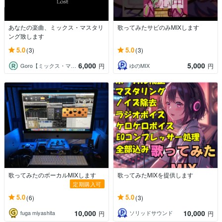
あなたの楽曲、ミックス・マスタリ
歌ってみたサビのみMIXします
ング致します
5.0
5.0
(3)
(3)
6,000
5,000
Goro【ミックス・マスタリング・編曲】
ゆのMIX
円
円
歌ってみたのボーカルMIXします
歌ってみたMIXを提供します
定期購入可
5.0
5.0
(6)
(3)
10,000
10,000
fuga miyashita
ソリッドサウンド
円
円