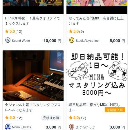
HIPHOP特化！！最高クオリティで
歌ってみた専門MIX！高音質に仕上
ミックスします
げます
5.0
5.0
(12)
(9)
10,000
5,000
Sound Wave
StudioAbyss Inc
円
円
全ジャンル対応マスタリングでプロ
即日納品可！様々なMIXに対応し
レベルになります
ま...
定期購入可
5.0
5.0
(12)
(17)
見積り必須
3,000
3,000
Menou_beats
まぐろゆっけ
円
円