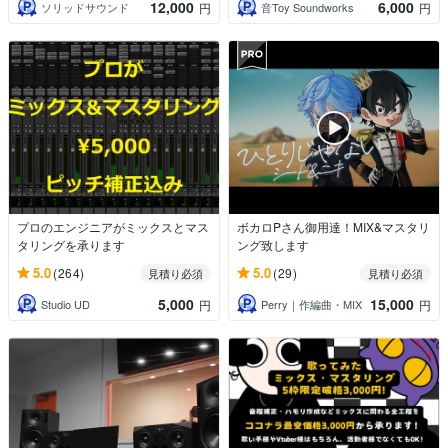
12,000
6,000
ソリッドサウンド
音Toy Soundworks
円
円
プロのエンジニアがミックスとマス
ボカロPさん御用達！MIX&マスタリ
タリングを承ります
ング致します
5.0
5.0
(264)
(29)
見積り必須
見積り必須
5,000
15,000
Studio UD
Perry｜作編曲・MIX
円
円