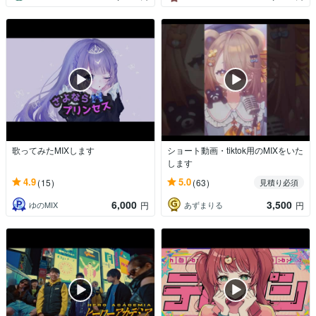
歌ってみたMIXします
ショート動画・tiktok用のMIXをいた
します
4.9
5.0
(15)
(63)
見積り必須
6,000
3,500
ゆのMIX
あずまりる
円
円