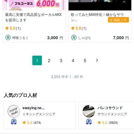
最高に安価で高品質なボーカルMIX
歌ってみたMIX特化！確かなサウ
を提供します
ン...
定期購入可
5.0
5.0
(1)
(1)
3,000
7,000
榑颯うるく
しゃばち
円
円
1
2
3
4
5
3,203
件中
1 - 60
件
人気のプロ人材
swaying ne...
パレコサウンド
ミキシングエンジニア
サウンドエンジニア
5.0
(674)
5.0
(5823)