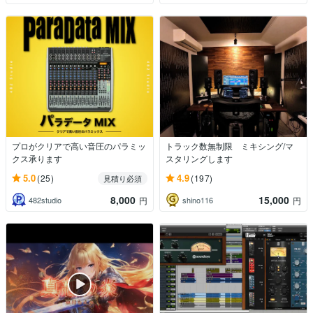
プロがクリアで高い音圧のパラミッ
トラック数無制限 ミキシング/マ
クス承ります
スタリングします
5.0
4.9
(25)
(197)
見積り必須
8,000
15,000
482studio
shino116
円
円