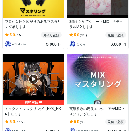
プロが音圧と広がりのあるマスタリ
3曲まとめてショートMIX！ナチュ
ング承ります
ラルMIXします
5.0
5.0
(15)
(99)
見積り必須
見積り必須
3,000
6,000
482studio
とぐも
円
円
満枠対応中
ミックス・マスタリング【KKK_KK
実績多数の現役エンジニアがMIXマ
K】します
スタリングします
5.0
5.0
(112)
(3)
見積り必須
6,000
20,000
KKK_KKK
Memoria Group