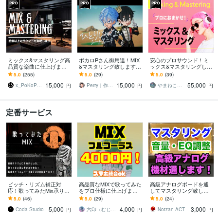
ミックス&マスタリング高
ボカロPさん御用達！MIX
安心のプロサウンド！ミ
品質な楽曲に仕上げます
&マスタリング致します
ックス&マスタリングしま
★ 基本作業全て込み！ト
企業提供実績あり！あな
す トラック数無制限！ミ
5.0
(255)
5.0
(29)
5.0
(39)
ラック数制限なし★
たのご要望に沿ったMIXで
ックスが上手くいかずお
15,000
15,000
55,000
曲を整えます
悩みの方へ
x_PoKoPen_x
Perry｜作編曲・MIX
やまねこパーク
円
円
円
定番サービス
ピッチ・リズム補正対
高品質なMIXで歌ってみた
高級アナログボードを通
応！歌ってみたMix承りま
をプロ仕様に仕上げます
してマスタリング致しま
す 現役エンジニアが対応
音楽制作の経験を活かし
す 2ch 100万以上のアナロ
5.0
(46)
5.0
(29)
5.0
(24)
いたします！
たプロフェッショナルなM
グボードにてEQ,コンプを
5,000
4,000
3,000
IX
使用！
Coda Studio
六印（むじるし）
Notzan ACT
円
円
円