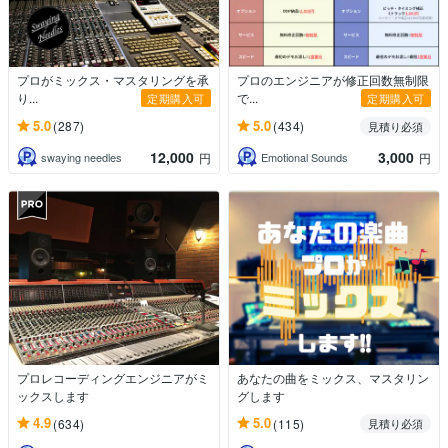
プロがミックス・マスタリングを承
プロのエンジニアが修正回数無制限
り...
で...
定期購入可
定期購入可
5.0
5.0
(287)
(434)
見積り必須
12,000
3,000
swaying needles
Emotional Sounds
円
円
プロレコーディングエンジニアがミ
あなたの曲をミックス、マスタリン
ックスします
グします
4.9
5.0
(634)
(115)
見積り必須