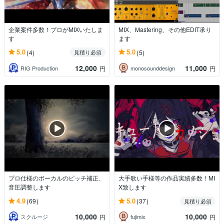
企業案件多数！プロがMIXいたしま
MIX、Mastering、その他EDIT承り
す
ます
5.0
5.0
(4)
(5)
見積り必須
12,000
11,000
RIG Production
monosounddesign
円
円
プロ仕様のボーカルのピッチ補正、
大手歌い手様等の作品実績多数！MI
音圧調整します
X致します
4.9
5.0
(69)
(37)
見積り必須
10,000
10,000
スクルージ
fujimix
円
円