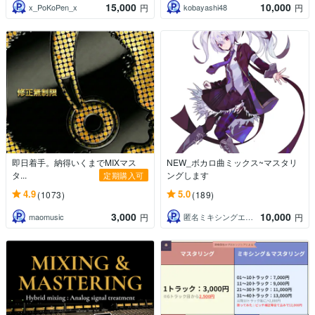
15,000
10,000
x_PoKoPen_x
kobayashi48
円
円
即日着手。納得いくまでMIXマス
NEW_ボカロ曲ミックス~マスタリ
タ...
ングします
定期購入可
4.9
5.0
(1073)
(189)
3,000
10,000
maomusic
匿名ミキシングエンジニア
円
円