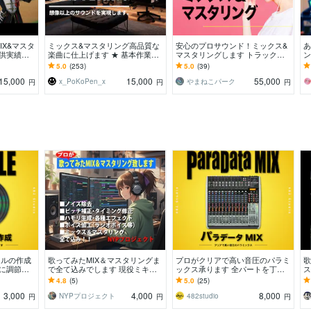
IX&マスタ
ミックス&マスタリング高品質な
安心のプロサウンド！ミックス&
あ
提供実績あ
楽曲に仕上げます ★ 基本作業全
マスタリングします トラック数
ン
ったMIX
て込み！トラック数制限なし★
無制限！ミックスが上手くいかず
に
5.0
(253)
5.0
(39)
お悩みの方へ
す
15,000
15,000
55,000
x_PoKoPen_x
やまねこパーク
円
円
円
イルの作成
歌ってみたMIX＆マスタリングま
プロがクリアで高い音圧のパラミ
歌
寧に調節し
で全て込みでします 現役ミキシ
ックス承ります 全パートを丁寧
ス
を承りま
ングエンジニアが丁寧に一音づつ
に処理しクリアで音圧の高いミッ
ち
4.8
(5)
5.0
(25)
歌ってみたをMIX
クスをします
げ
3,000
4,000
8,000
NYPプロジェクト
482studio
円
円
円