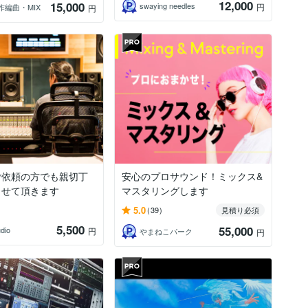
12,000
15,000
swaying needles
円
｜作編曲・MIX
円
ご依頼の方でも親切丁
安心のプロサウンド！ミックス&
させて頂きます
マスタリングします
5.0
(39)
見積り必須
5,500
55,000
dio
円
やまねこパーク
円