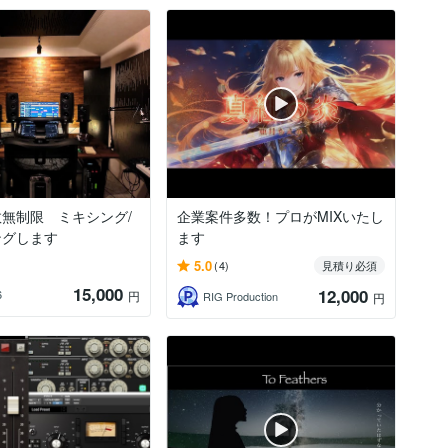
無制限 ミキシング/
企業案件多数！プロがMIXいたし
ングします
ます
5.0
(4)
見積り必須
15,000
12,000
6
円
RIG Production
円