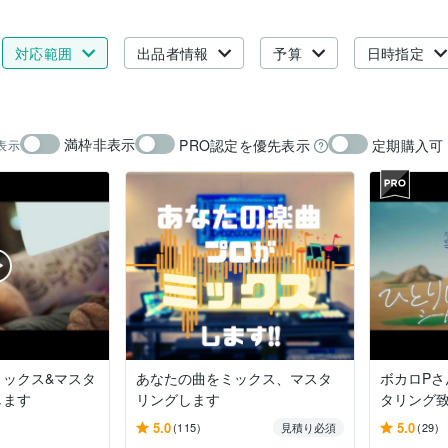
対応範囲
出品者情報
予算
日時指定
満枠非表示
PRO認定を優先表示
定期購入可
表示
ミックス&マスタ
あなたの曲をミックス、マスタ
ボカロPさ
します
リングします
タリング
5.0
5.0
(115)
見積り必須
(29)