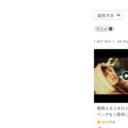
提供方法
アニメ
1,937
件中
1 - 60
件
商用スタジオの
リングをご提供
5.0
(712)