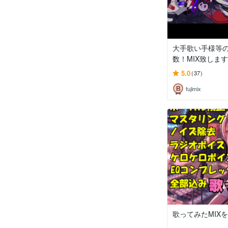
大手歌い手様等
数！MIX致します
5.0
(37)
fujimix
歌ってみたMIX