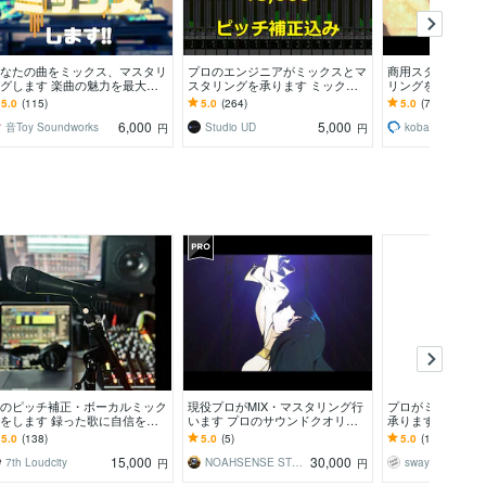
なたの曲をミックス、マスタリ
プロのエンジニアがミックスとマ
商用スタジオのミ
グします 楽曲の魅力を最大限
スタリングを承ります ミックス
リングをご提供しま
引き出すミックスをご提案しま
＆マスタリング＆ピッチ補正 す
の経験がある現役
5.0
(115)
5.0
(264)
5.0
(712)
べて込みの料金です
広いジャンルに対
6,000
5,000
音Toy Soundworks
Studio UD
kobayashi48
円
円
のピッチ補正・ボーカルミック
現役プロがMIX・マスタリング行
プロがミックス・
をします 録った歌に自信を持
います プロのサウンドクオリテ
承ります ＜フル
たい時やボーカルの完成度を上
ィをあなたの楽曲に
で、楽曲をクリア
5.0
(138)
5.0
(5)
5.0
(17)
たい時に
15,000
30,000
7th Loudcity
NOAHSENSE STUDIO
swaying needle
円
円