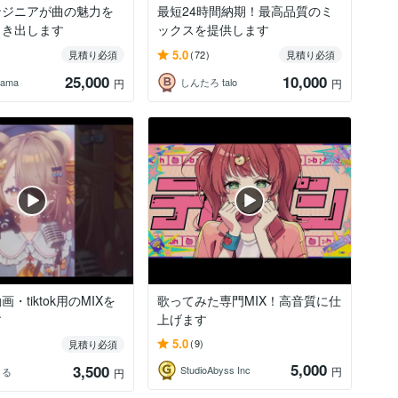
ンジニアが曲の魅力を
最短24時間納期！最高品質のミ
引き出します
ックスを提供します
5.0
見積り必須
(72)
見積り必須
25,000
10,000
yama
しんたろ talo
円
円
・tiktok用のMIXを
歌ってみた専門MIX！高音質に仕
す
上げます
5.0
(9)
見積り必須
5,000
3,500
StudioAbyss Inc
円
りる
円