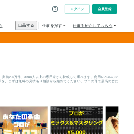
績2.4万件、3500人以上の専門家から比較して選べます。商用レベルのマ
源を、まずは無料の見積もり相談から始めてください。プロの耳で最高の音に