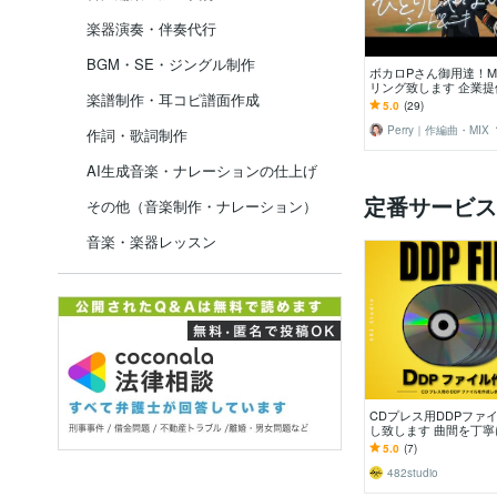
楽器演奏・伴奏代行
BGM・SE・ジングル制作
ボカロPさん御用達！M
リング致します 企業
楽譜制作・耳コピ譜面作成
り！あなたのご要望に沿
5.0
(29)
で曲を整えます
Perry｜作編曲・MIX
作詞・歌詞制作
AI生成音楽・ナレーションの仕上げ
定番サービス
その他（音楽制作・ナレーション）
音楽・楽器レッスン
CDプレス用DDPファ
し致します 曲間を丁
たDDPファイルの作成
5.0
(7)
す。
482studio