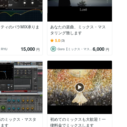
ティのパラMIX承りま
あなたの楽曲、ミックス・マス
タリング致します
5.0
(3)
15,000
6,000
 RYU
Goro【ミックス・マスタリング・編曲】
円
円
源のミックス・マスタ
初めてのミックスも大歓迎！一
します
律料金でミックスします