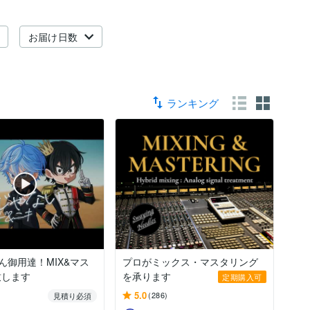
お届け日数
ランキング
ん御用達！MIX&マス
プロがミックス・マスタリング
致します
を承ります
定期購入可
5.0
(286)
見積り必須