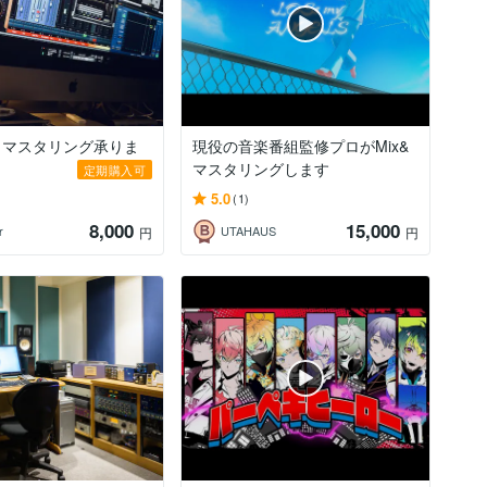
、マスタリング承りま
現役の音楽番組監修プロがMix&
マスタリングします
定期購入可
5.0
(1)
8,000
15,000
r
UTAHAUS
円
円