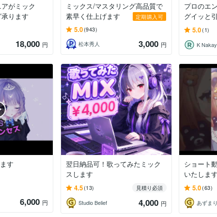
ニアがミック
ミックス/マスタリング高品質で
プロのエ
グ承ります
素早く仕上げます
グイッと
定期購入可
5.0
5.0
(943)
(1)
18,000
3,000
松本秀人
円
円
K Naka
します
翌日納品可！歌ってみたミック
ショート動画
スします
いたしま
4.5
5.0
(13)
見積り必須
(63)
6,000
4,000
円
Studio Belief
あずま
円