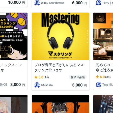
10,000
6,000
円
音Toy Soundworks
Perry
円
たミックス・マ
プロが音圧と広がりのあるマス
初めての
ます
タリング承ります
寧に対応
5.0
5.0
(88)
(15)
見積り必須
3,000
3,000
LENCE
Teps Stu
円
482studio
円