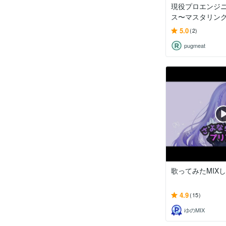
現役プロエンジ
ス〜マスタリン
5.0
(2)
pugmeat
歌ってみたMIX
4.9
(15)
ゆのMIX