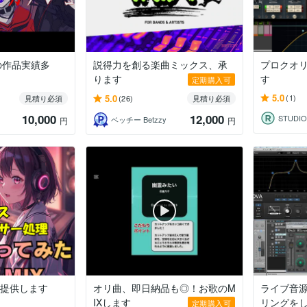
の作品実績多
説得力を創る楽曲ミックス、承
プロクオリ
ります
す
定期購入可
5.0
5.0
(1)
見積り必須
(26)
見積り必須
10,000
12,000
STUDIO
ベッチー Betzzy
円
円
を提供します
オリ曲、即日納品も◎！お歌のM
ライブ音
IXします
リングを
定期購入可