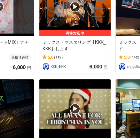
満枠対応中
ートMIX！ナチ
ミックス・マスタリング【KKK_
ミックス
KKK】します
す
5.0
5.0
(112)
(142)
見積り必須
6,000
6,000
KKK_KKK
sh_guita
円
円