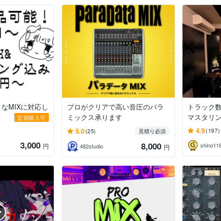
なMIXに対応し
プロがクリアで高い音圧のパラ
トラック数
ミックス承ります
マスタリ
定期購入可
4.9
5.0
(197)
(25)
見積り必須
3,000
8,000
shino11
円
482studio
円