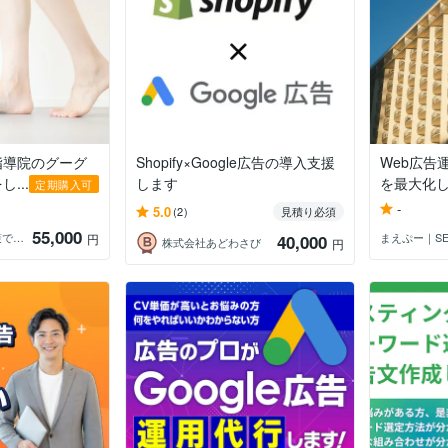
指導院のグーグ
Shopify×Google広告の導入支援
Web広告
...
します
を最大化
定期購入可
-
5.0
(2)
見積り必須
55,000
ネット集客、SEO対策で売上Up＠大阪
円
40,000
株式会社あどわさび
円