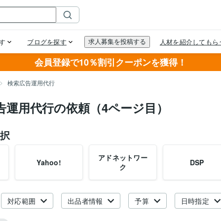
会員登録で10％割引クーポンを獲得！
検索広告運用代行
告運用代行の依頼（4ページ目）
択
アドネットワー
Yahoo!
DSP
ク
対応範囲
出品者情報
予算
日時指定