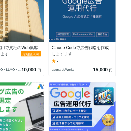
運用で貴社のWeb集客
Claude Codeで広告戦略を作成
します
しますます
定期購入可
-
10,000
15,000
まえぷー｜SEO・LLMO・WEB広告
LeonardoWorks
円
円