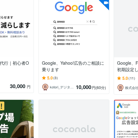
用代行｜初心者O
Google、Yahoo!広告のご相談に
Googl
乗ります
初期設定
5.0
5.0
(3)
(11)
30,000
10,000
円
kotori_デジタルマーケター
円
(60分)
株式会