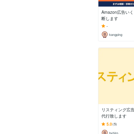
Amazon広告
断します
-
kangping
リスティング広
代行致します
5.0
(5)
byhiro