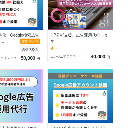
特化｜Google検索広告
HP分析支援、広告運用代行しま
..
す
定期購入可
-
見積り必須
40,000
エンジニア７７７
50,000
円
広告クリエイティブ学べます＠広告運用プロ
円