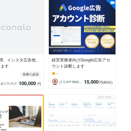
e、FB、インスタ広告他、
経営実務者向けGoogle広告アカ
します
ウント診断します
-
見積り必須
15,000
ひろ＠P‐MAXの専門家
100,000
円
(60分)
社あどわさび
円