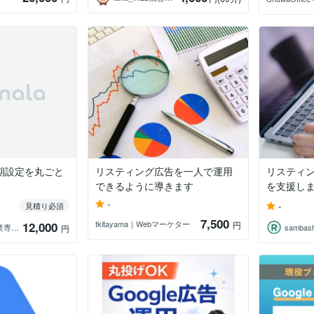
初期設定を丸ごと
リスティング広告を一人で運用
リスティ
できるように導きます
を支援し
-
-
見積り必須
7,500
tkitayama｜Webマーケター
12,000
円
やまと 中小企業専門Webマーケター
sambash
円