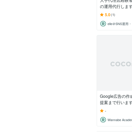
大手代理店経験者
の運用代行しま
5.0
(1)
e
Google広告の
提案まで行いま
-
Wannabe Acade