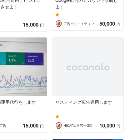
B広告運用でビジネス
Google広告のアカウント診断し
速させます
ます
-
50,000
15,000
広告クリエイティブ学べます＠広告運用プロ
円
円
の運用代行をします
リスティング広告運用します
-
15,000
10,000
b広告
HIKARU＠広告運用代行｜EC売上改善
円
円