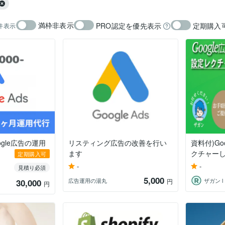
満枠非表示
PRO認定を優先表示
定期購入
件表示
gle広告の運用
リスティング広告の改善を行い
資料付)Go
ます
クチャー
定期購入可
-
-
見積り必須
5,000
広告運用の湯丸
ザガン 
30,000
円
円