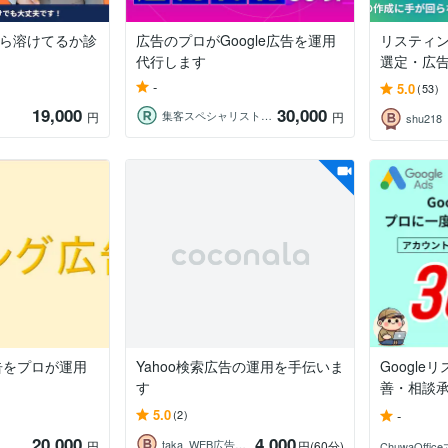
いくら溶けてるか診
広告のプロがGoogle広告を運用
リスティ
代行します
選定・広
-
5.0
(53)
19,000
30,000
集客スペシャリスト株式会社ICOU
円
円
shu218
告をプロが運用
Yahoo検索広告の運用を手伝いま
Googl
す
善・相談
5.0
-
(2)
20,000
4,000
taka_WEB広告運用コンサルタント
円
円
(60分)