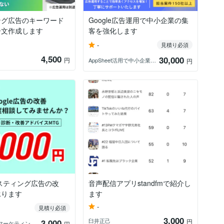
ング広告のキーワード
Google広告運用で中小企業の集
告文作成します
客を強化します
-
見積り必須
4,500
30,000
円
AppSheet活用で中小企業業務改善
円
eリスティング広告の改
音声配信アプリstandfmで紹介し
承ります
ます
-
見積り必須
3,000
臼井正己
3,000
円
ChuwaOfficeマーケティング支援
円