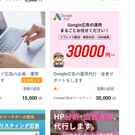
ング広告の企画・運用
Google広告の運用代行・改善サ
ます
ポートをします
定期購入可
-
見積り必須
見積り必須
15,000
30,000
i
ChuwaOfficeマーケティング支援
円
円