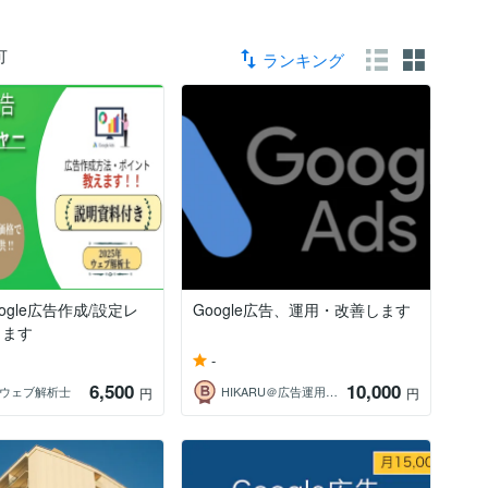
可
ランキング
ogle広告作成/設定レ
Google広告、運用・改善します
します
-
6,500
10,000
l ウェブ解析士
HIKARU＠広告運用代行｜EC売上改善
円
円