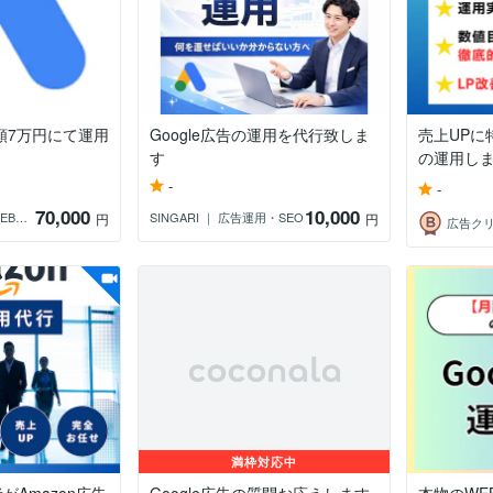
月額7万円にて運用
Google広告の運用を代行致しま
売上UPに
す
の運用しま.
-
-
70,000
10,000
格安でリード獲得｜WEB集客が得意な人
SINGARI ｜ 広告運用・SEO
円
円
満枠対応中