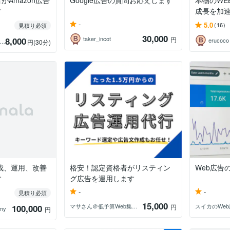
がAmazon広告
Google広告の質問お応えします
本物のWE
す
成長を加
-
5.0
(16)
見積り必須
30,000
taker_incot
8,000
円
erucoco
lle＠SNS運用・Amazon広告
円
(30分)
作成、運用、改善
格安！認定資格者がリスティン
Web広告
す
グ広告を運用します
-
-
見積り必須
15,000
マサさん＠低予算Web集客の専門家
スイカのWe
100,000
円
my
円