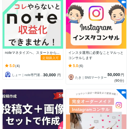
noteマネタイズへ、スタートから...
インスタ運用に必要なことマルっと
コンサルします
定期購入可
5.0
5.0
(4)
(6)
50,000
30,000
円
しょー｜note専門運用アドバイザー
円
たき｜SNSマーケター
(90分)