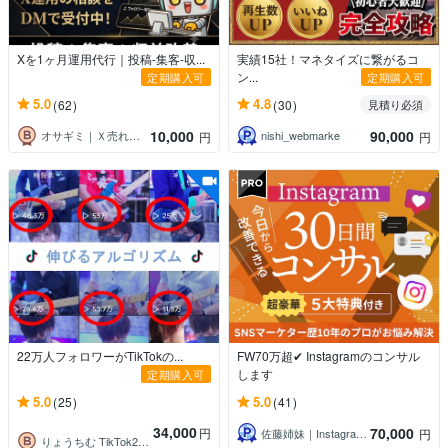
Xを1ヶ月運用代行｜投稿-集客-収...
実績15社！マネタイズに繋がるコ
ン...
定期購入可
定期購入可
5.0
4.8
(62)
(30)
見積り必須
10,000
90,000
オサギミ｜Ｘ売れる仕組みLABグループ
nishi_webmarke
円
円
22万人フォロワーがTikTokの...
FW70万超✔ Instagramのコンサル
します
定期購入可
5.0
5.0
(25)
(41)
34,000
70,000
円
佐藤姉妹｜Instagramプロマーケタ
円
りょうちむ TikTok22万人