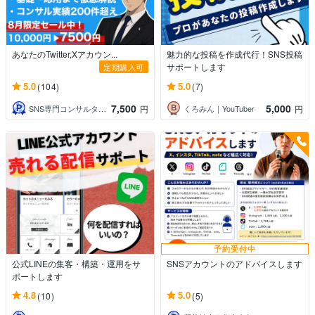
あなたのTwitter,Xアカウン...
魅力的な投稿を作成代行！SNS投稿
サポートします
定期購入可
5.0
5.0
(104)
(7)
7,500
5,000
SNS専門コンサルタント快斗
くろみん｜YouTuber
円
円
予約受付中
公式LINEの集客・構築・運用をサ
SNSアカウントのアドバイスします
ポートします
4.8
5.0
(10)
(5)