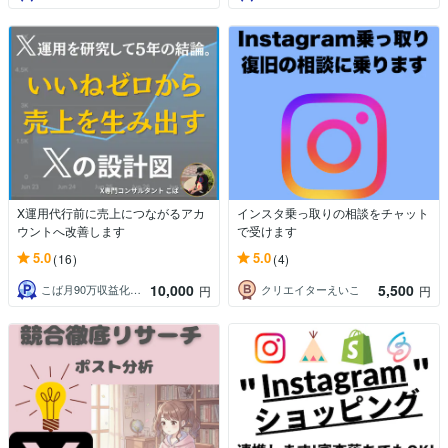
X運用代行前に売上につながるアカ
インスタ乗っ取りの相談をチャット
ウントへ改善します
で受けます
5.0
5.0
(16)
(4)
10,000
5,500
こば月90万収益化｜X専門コンサルタント
クリエイターえいこ
円
円