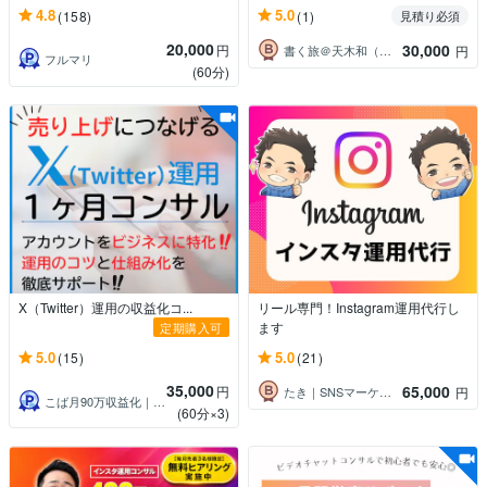
4.8
5.0
(158)
(1)
見積り必須
20,000
30,000
円
書く旅＠天木和（あまきなごむ）
円
フルマリ
(60分)
X（Twitter）運用の収益化コ...
リール専門！Instagram運用代行し
ます
定期購入可
5.0
5.0
(15)
(21)
35,000
65,000
円
たき｜SNSマーケター
円
こば月90万収益化｜X専門コンサルタント
(60分×3)