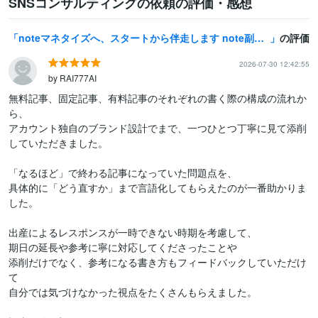
SNSコンサルティングの依頼の評価・感想
noteマネタイズへ、スタートから伴走します note副業収益化への「どうしたらいいの？」を卒業しよう！
の評価
2026-07-30 12:42:55
by RAI777AI
無料記事、固定記事、有料記事のそれぞれの書く際の構成の流れか
ら、

アカウント独自のブランド設計でまで、一つひとつ丁寧に見て添削
していただきました。

「なるほど」で終わる記事になっていた問題点を、

具体的に「どう直すか」まで言語化してもらえたのが一番助かりま
した。

出産によるレスポンスが一時できない時期を考慮して、

期日の延長や参考に寧に対応してくださったことや

添削だけでなく、参考になる書き方もフィードバックしていただけ
て

自分では気づけなかった視点をたくさんもらえました。
