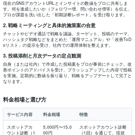
現在のSNSアカウントURLとインサイトの数値をプロに共有しま
す。何を達成したいか（フォロワー増、問い合わせ増等）を伝え、
プロが課題を洗い出した「初期診断レポート」を受け取ります。
戦略ミーティングと具体的施策案の合意
チャットやビデオ通話で戦略を議論。ターゲット、投稿のテーマ、
ハッシュタグ戦略などをまとめた「運用マニュアル」や「改善ToD
oリスト」の提示を受け、社内での運用体制を整えます。
投稿添削と月次データの定点観測
自身（または社内）で作成した投稿案をプロが事前にチェック。改
善ポイントのアドバイスを受け、ブラッシュアップした内容で投稿
を実施。定期的に数値を振り返り、戦略をアップデートして完了と
なります。
料金相場と選び方
サービス内容
料金相場
特徴
スポットアカ
5,000円〜15,0
スポットアカウント診断
ウント診断（1
00円
（1回）を通じて、現状