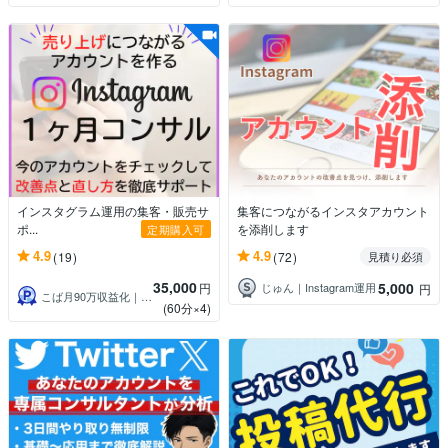
インスタグラム運用の集客・販売サ
集客につながるインスタアカウント
ポ...
を添削します
定期購入可
4.9
4.9
(19)
(72)
見積り必須
35,000
5,000
円
じゅん｜Instagram運用
円
こば月90万収益化｜X専門コンサルタント
(60分×4)