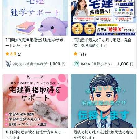
7日間無制限◆宅建士試験独学サポ
不動産ド素人が3ヶ月で宅建一発合
ートいたします
格！勉強法教えます
5.0
-
(2)
(1)
1,000
1,000
みなと行政書士事務所
KANA『目標が叶う』ゲーム感覚コーチ
円
円
10日間宅建試験を目指す方をサポー
最後の切り札！宅建試験民法の裏技
トします
を伝授します