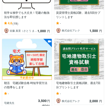
初学＆独学でも大丈夫！宅建の勉強
賃貸管理士資格試験、過去5回分プ
法を即伝授します
リントします
-
4.6
(19)
1,500
1,000
株式会社アレク
円
佐藤 真里（さとう まり）
円
予約受付中
朝活 宅建試験合格 時短学習方法
宅地建物取引士資格試験、過去7回
の指導をします
分プリントします
-
-
3,500
2,000
円
株式会社アレク
円
宅建先生
(60分)