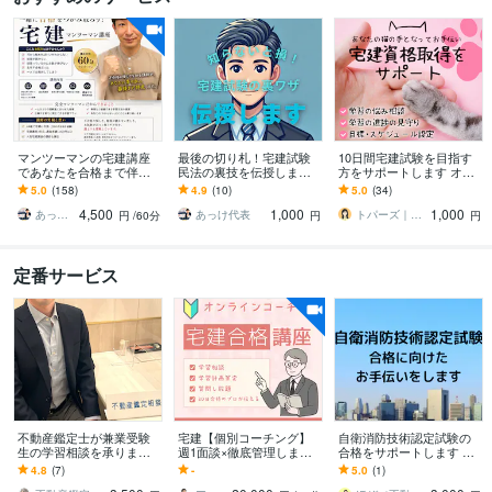
マンツーマンの宅建講座
最後の切り札！宅建試験
10日間宅建試験を目指す
であなたを合格まで伴走
民法の裏技を伝授します
方をサポートします オー
します 宅建合格までの苦
本試験、時間がもうな
ダーメイド学習プログラ
5.0
(158)
4.9
(10)
5.0
(34)
しくつらい道のりをあな
い！とっておきの方法で
ムと毎日の声がけで独学
4,500
1,000
1,000
たのそばで寄り添います
宅建試験を突破！
の不安も解消
あっけ代表
あっけ代表
トパーズ｜宅建・Kindle・ライター
円
/60分
円
円
定番サービス
不動産鑑定士が兼業受験
宅建【個別コーチング】
自衛消防技術認定試験の
生の学習相談を承ります 3
週1面談×徹底管理します
合格をサポートします 体
0代の元TAC生、勉強期間
宅建30日合格者である試
験談の紹介や、実技試験
4.8
(7)
-
5.0
(1)
2年、兼業受験生の経験で
験のプロが学習を徹底サ
のオリジナルテキスト販