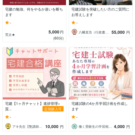
宅建の勉強、何をやるか迷いを断ち
宅建試験を突破したい方のご質問に
ます
お答えします
-
-
5,000
55,000
円
八幡直浩（行政書士・海事代理士・宅建）
円
荒太★
(60分)
宅建【1ヶ月チャット】進捗管理×
宅建試験の4か月学習計画を作成し
質...
ます
定期購入可
-
-
10,000
4,000
アキ先生【塾講師＠逆転合格】
働く受験生の学習相談室
円
円