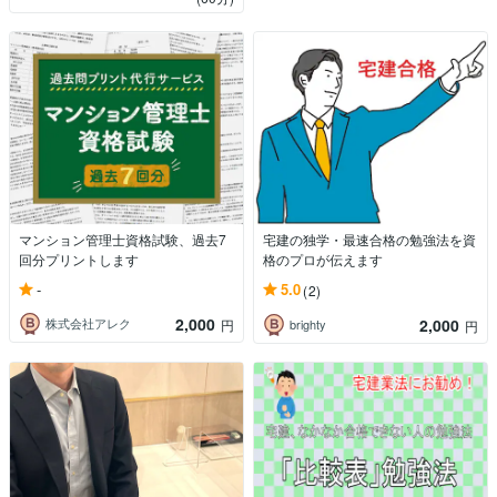
マンション管理士資格試験、過去7
宅建の独学・最速合格の勉強法を資
回分プリントします
格のプロが伝えます
-
5.0
(2)
2,000
2,000
株式会社アレク
円
brighty
円