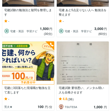
宅建試験の勉強法と疑問を整理しま
宅建 あと5点足りない人へ 勉強法を
す
整えます
-
-
1,500
3,000
円
円
宅建・英語 学習ナビ
宅建・英語 学習ナビ
(30分)
(60分)
予約受付中
宅建に3回落ちた現場職が勉強を立
宅建試験 要領悪い、メンタル弱い
て直します
人も合格させます
-
4.8
(36)
100
1,000
荒太★
円
/分
TSUTESA
円