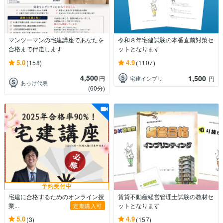
マンツーマンの宅建講座であなたを
令和８年宅建試験の本番直前対策セ
合格まで伴走します
ットとなります
5.0
4.9
(158)
(1107)
4,500
1,500
円
宅建インプリ
円
あっけ代表
(60分)
予約受付中
宅建に合格するためのオンライン授
賃貸不動産経営管理士試験の教材セ
業...
ットとなります
定期購入可
5.0
4.9
(3)
(157)