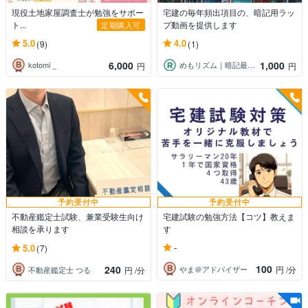
現役土地家屋調査士が勉強をサポー
宅建の毎年頻出項目の、暗記用ラッ
ト...
プ動画を提供します
定期購入可
5.0
4.0
(9)
(1)
6,000
1,000
kotomi _
めもリズム｜暗記最適化コンテンツ提供
円
円
予約受付中
予約受付中
不動産鑑定士試験、兼業受験生向け
宅建試験の勉強方法【コツ】教えま
相談を承ります
す
-
5.0
(7)
100
240
やま＠アドバイザー
円
/分
不動産鑑定士 つる
円
/分