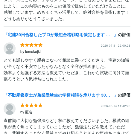
により、この内容のものをこの値段で提供していただけることに、
感謝しています。めちゃくちゃ活用して、絶対合格を目指します！
どうもありがとうございました。
宅建30日合格したプロが最短合格戦略を策定します 【個別コーチング】過去問分析・弱点整理・学習管理まで伴走
の評価
2026-07-31 22:00:28
by tomokojkt
とても話しやすく親身になって相談に乗ってくださり、宅建の知識
が全くなく不安でしたがなんとなく全容が掴めました。

効率よく勉強する方法も教えていただき、これから試験に向けて頑
不動産鑑定士が兼業受験生の学習相談を承ります 30代の元TAC生、勉強期間2年、兼業受験生の経験です
の評価
2026-06-14 14:42:23
by 匿名
直前期に大切な勉強法など丁寧に教えてくださいました。模試の結
果が悪く焦ってしまっていましたが、勉強法などを教えていただ
き、悲観することなく最後までやり切ろうとそんな気持ちにさせて