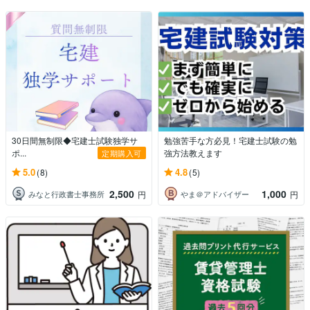
30日間無制限◆宅建士試験独学サ
勉強苦手な方必見！宅建士試験の勉
ポ...
強方法教えます
定期購入可
5.0
4.8
(8)
(5)
2,500
1,000
みなと行政書士事務所
やま＠アドバイザー
円
円