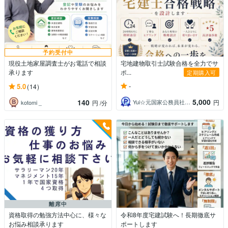
予約受付中
現役土地家屋調査士がお電話で相談
宅地建物取引士試験合格を全力でサ
承ります
ポ...
定期購入可
-
5.0
(14)
5,000
140
Yui☆元国家公務員社労士・FP
円
kotomi _
円
/分
離席中
資格取得の勉強方法中心に、様々な
令和8年度宅建試験へ！長期徹底サ
お悩み相談承ります
ポートします