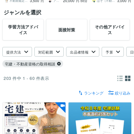
3,500
20,000
3,000
す
ポートします。
売も！
不動産鑑定士 つる
アキ先生【塾講師＠逆転合格】
ほぞ（不動産）
円
円
/30分
円
ジャンルを選択
学習方法アドバ
その他アドバイ
面接対策
イス
ス
提供方法
対応範囲
出品者情報
予算
日
宅建・不動産資格の取得相談
203
件中
1 - 60
件表示
ランキング
絞り込み