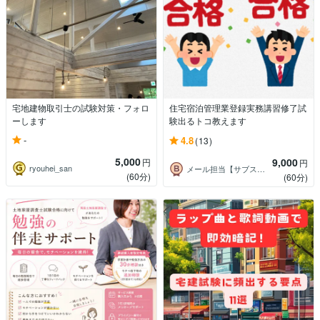
宅地建物取引士の試験対策・フォロ
住宅宿泊管理業登録実務講習修了試
ーします
験出るトコ教えます
-
4.8
(13)
5,000
9,000
円
円
ryouhei_san
メール担当【サブスクさん】
(60分)
(60分)