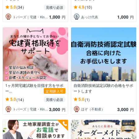
5.0
4.9
(34)
(10)
見積り必須
1,000
1,000
トパーズ｜宅建・Kindle・ライター
あっけ代表
円
円
1ヶ月間宅建試験を目指す方をサポ
自衛消防技術認定試験の合格をサポ
ー...
ートします
定期購入可
5.0
5.0
(14)
(1)
見積り必須
3,000
3,000
トパーズ｜宅建・Kindle・ライター
ほぞ（不動産）
円
円