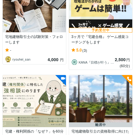
予約受付中
宅地建物取引士の試験対策・フォロ
3ヶ月で『宅建合格』 ゲーム感覚コ
ーします
ーチングをします
-
5.0
(3)
4,000
2,500
ryouhei_san
円
円
KANA『目標が叶う』ゲーム感覚コーチ
(60分)
離席中
宅建・権利関係の「なぜ？」を60分
宅地建物取引士の資格取得に向けた