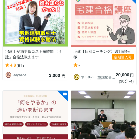
宅建士が独学低コスト短時間「宅
宅建【個別コーチング】週1面談×
建」合格法教えます
徹...
定期購入可
-
4.8
(91)
20,000
3,000
円
ladybaba
円
アキ先生【塾講師＠逆転合格】
(30分×4)