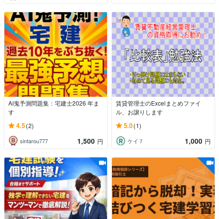
AI鬼予測問題集：宅建士2026 年ま
賃貸管理士のExcelまとめファイ
す
ル、お譲りします
4.5
5.0
(2)
(1)
1,500
1,000
sintarou777
ケイ７
円
円