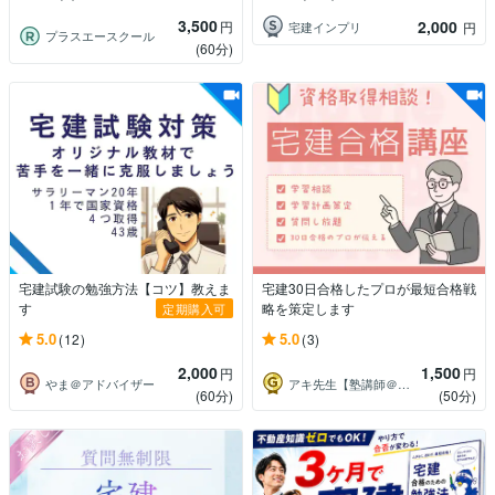
3,500
2,000
円
宅建インプリ
円
プラスエースクール
(60分)
宅建試験の勉強方法【コツ】教えま
宅建30日合格したプロが最短合格戦
す
略を策定します
定期購入可
5.0
5.0
(12)
(3)
2,000
1,500
円
円
やま＠アドバイザー
アキ先生【塾講師＠逆転合格】
(60分)
(50分)