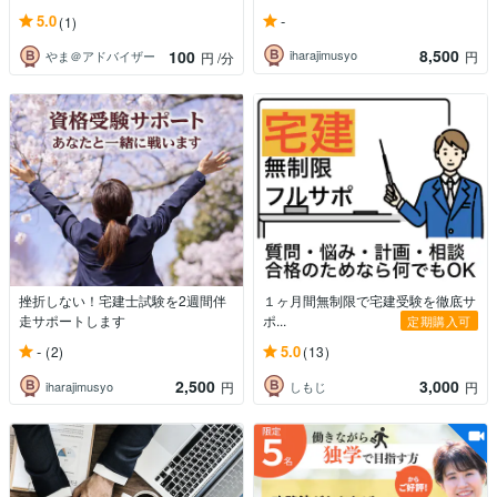
-
5.0
(1)
8,500
100
iharajimusyo
円
やま＠アドバイザー
円
/分
挫折しない！宅建士試験を2週間伴
１ヶ月間無制限で宅建受験を徹底サ
走サポートします
ポ...
定期購入可
-
5.0
(2)
(13)
2,500
3,000
iharajimusyo
しもじ
円
円