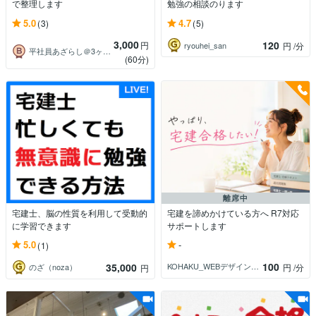
で整理します
勉強の相談のります
5.0
4.7
(3)
(5)
3,000
120
円
ryouhei_san
円
/分
平社員あざらし＠3ヶ月合格の不動産屋
(60分)
離席中
宅建士、脳の性質を利用して受動的
宅建を諦めかけている方へ R7対応
に学習できます
サポートします
-
5.0
(1)
100
35,000
KOHAKU_WEBデザイン_宅建士
円
/分
のざ（noza）
円