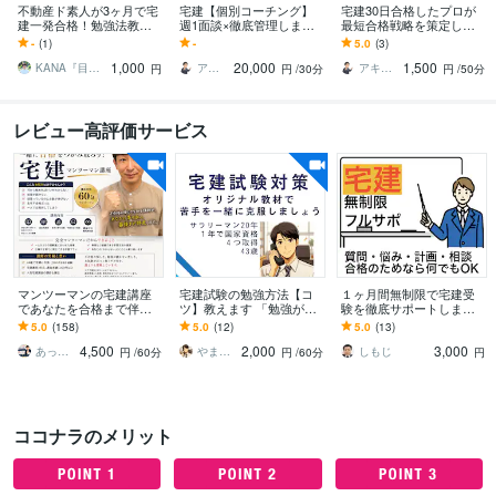
不動産ド素人が3ヶ月で宅
宅建【個別コーチング】
宅建30日合格したプロが
建一発合格！勉強法教え
週1面談×徹底管理します
最短合格戦略を策定しま
ます 宅建合格のカギは知
宅建30日合格者である試
す 【個別コーチング】過
-
(1)
-
5.0
(3)
識量じゃなく勉強法で
験のプロが学習を徹底サ
去問分析・弱点整理・学
1,000
20,000
1,500
す！
ポートします。
習管理まで伴走
KANA『目標が叶う』ゲーム感覚コーチ
アキ先生【塾講師＠逆転合格】
アキ先生【塾講師＠逆転合格】
円
円
/30分
円
/50分
レビュー高評価サービス
マンツーマンの宅建講座
宅建試験の勉強方法【コ
１ヶ月間無制限で宅建受
であなたを合格まで伴走
ツ】教えます 「勉強が苦
験を徹底サポートします
します 宅建合格までの苦
手でも資格を取得した
いつでも何でも何度で
5.0
(158)
5.0
(12)
5.0
(13)
しくつらい道のりをあな
い」そんなあなたを応援
も！宅建合格のためのフ
4,500
2,000
3,000
たのそばで寄り添います
します
ルサポートします！
あっけ代表
やま＠アドバイザー
しもじ
円
/60分
円
/60分
円
ココナラのメリット