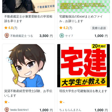
不動産鑑定士が兼業受験生の学習相
宅建勉強法のExcelまとめファイ
談を承ります
ル，お譲りします
4.8
4.2
(7)
(7)
見積り必須
3,500
1,000
不動産鑑定士 つる
ケイ７
円
円
賃貸不動産経営管理士試験、お手伝
現役大学生が宅建勉強法を教えます
いします
-
-
1,000
1,000
Iwata Soichiro1
ちょもらんまさん
円
円