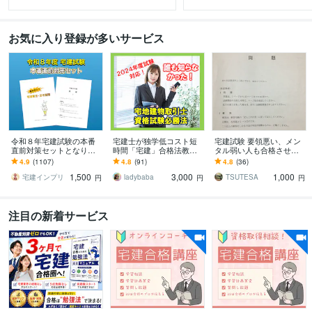
お気に入り登録が多いサービス
令和８年宅建試験の本番
宅建士が独学低コスト短
宅建試験 要領悪い、メン
直前対策セットとなりま
時間「宅建」合格法教え
タル弱い人も合格させま
す 得点アップに繋がるひ
ます 今年こそ！ アフター
す 今の勉強方法に不安を
4.9
(1107)
4.8
(91)
4.8
(36)
っかけ対策と模擬試験４
コロナで輝く必須の刃を
感じたらご覧下さい。
1,500
3,000
1,000
回分セット！
手に入れる！
宅建インプリ
ladybaba
TSUTESA
円
円
円
注目の新着サービス