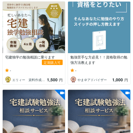
宅建独学の勉強相談に乗ります
勉強苦手な方必見！！資格取得の勉
強方法教えます
定期購入可
-
-
1,500
1,000
エリィー 資料作成お任せください
やま＠アドバイザー
円
円