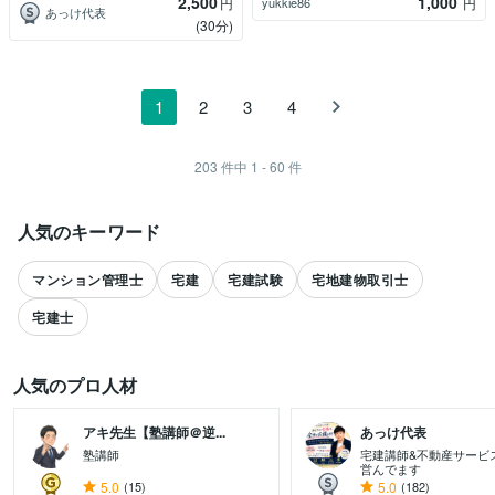
2,500
1,000
yukkie86
円
円
あっけ代表
(30分)
1
2
3
4
203
件中
1 - 60
件
人気のキーワード
マンション管理士
宅建
宅建試験
宅地建物取引士
宅建士
人気のプロ人材
アキ先生【塾講師＠逆...
あっけ代表
塾講師
宅建講師&不動産サービ
営んでます
すべて見る
5.0
(15)
5.0
(182)