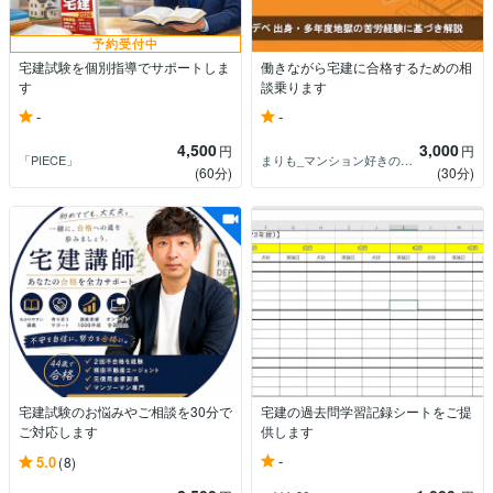
予約受付中
宅建試験を個別指導でサポートしま
働きながら宅建に合格するための相
す
談乗ります
-
-
4,500
3,000
円
円
「PIECE」
まりも_マンション好きの中小企業診断士
(60分)
(30分)
宅建試験のお悩みやご相談を30分で
宅建の過去問学習記録シートをご提
ご対応します
供します
-
5.0
(8)