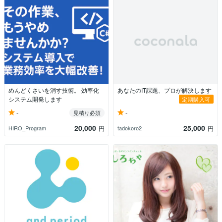
めんどくさいを消す技術。 効率化
あなたのIT課題、プロが解決します
システム開発します
定期購入可
-
-
見積り必須
20,000
25,000
HIRO_Program
tadokoro2
円
円