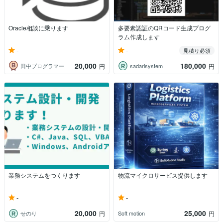
Oracle相談に乗ります
多要素認証のQRコード生成プログ
ラム作成します
-
-
見積り必須
20,000
180,000
田中プログラマー
sadarisystem
円
円
業務システムをつくります
物流マイクロサービス提供します
-
-
20,000
25,000
せのり
Soft motion
円
円