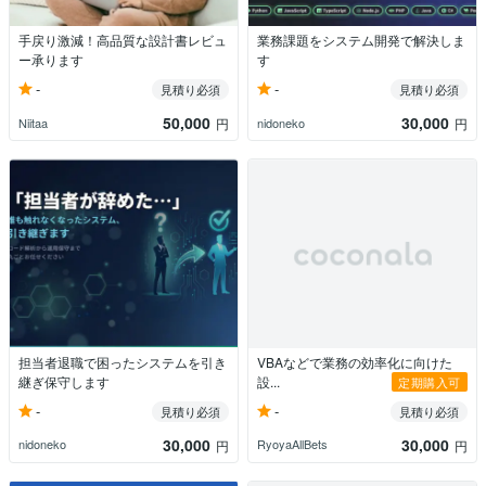
手戻り激減！高品質な設計書レビュ
業務課題をシステム開発で解決しま
ー承ります
す
-
-
見積り必須
見積り必須
50,000
30,000
Niitaa
nidoneko
円
円
担当者退職で困ったシステムを引き
VBAなどで業務の効率化に向けた
継ぎ保守します
設...
定期購入可
-
-
見積り必須
見積り必須
30,000
30,000
nidoneko
RyoyaAllBets
円
円