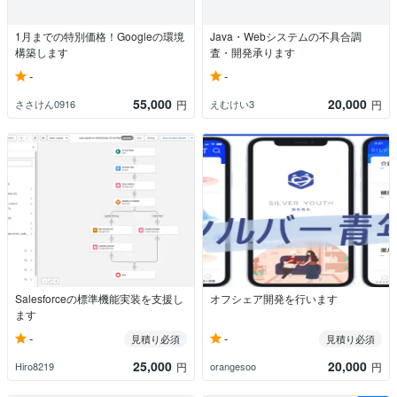
1月までの特別価格！Googleの環境
Java・Webシステムの不具合調
構築します
査・開発承ります
-
-
55,000
20,000
ささけん0916
えむけい3
円
円
Salesforceの標準機能実装を支援し
オフシェア開発を行います
ます
-
-
見積り必須
見積り必須
25,000
20,000
Hiro8219
orangesoo
円
円