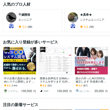
人気のプロ人材
千歳開発
★真希★
エンジニア
システムエンジニア
5.0
(68)
5.0
(40)
お気に入り登録が多いサービス
中小企業の負担を減らすw
業務を効率化するWebシ
誰かの作ったACCESSを
ebシステム開発します 業
ステムを作ります 社内シ
修正します 作成者の異
務を効率化するシステム
ステムや会員サイトな
動・退職で直せなくなっ
5.0
(144)
5.0
(30)
5.0
(87)
の開発から保守まで一貫
ど、決済機能にも対応し
たACCESSを修正
100,000
100,000
35,000
対応！
ます
システムエンジニアCLOVER
stair
はこにわガジェット
円
円
円
注目の新着サービス