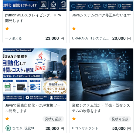
pythonWEBスクレイピング、RPA
Javaシステムのバグ修正を行います
開発します
-
-
23,000
20,000
一ノ瀬える
URARAKA_ITシステム開発
円
円
Javaで業務自動化・CSV変換ツー
業務システム設計・開発・既存シス
ル開発します
テムの改修をます
-
-
見積り必須
見積り必須
20,000
50,000
ひでき_現役SE
ITコンサルタント
円
円