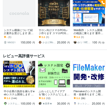
システム構築について紹
サロン向けスマホPOSレ
Web制作・システム開発
介案件お受けします 原則
ジ作ります スマホPOSで
の相談に乗ります 要件定
紹介案件を優先的にお受
売上・カルテ・予約を一
義・仕様整理をわかりや
-
(1)
5.0
(1)
5.0
(1)
けしています
元管理
すくサポート
150,000
20,000
100
ktkt321
かまだWorks
ゆう l WEB開発からマーケまで一貫
円
円
円
/分
レビュー高評価サービス
中小企業の負担を減らすw
ふわっとしたアイデア
Filemakerのシステム開
ebシステム開発します 業
を“動くシステム”にします
発・改修承ります ご相談
務を効率化するシステム
【相見積り可】【即日返
は無料です！些細なこと
5.0
(144)
5.0
(12)
5.0
(36)
の開発から保守まで一貫
信】【安心保証あり】
でもまずはお気軽にご連
100,000
30,000
20,000
対応！
絡下さい。
システムエンジニアCLOVER
★真希★
ネットショップエンジニア
円
円
円