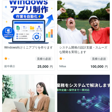
Windows向けミニアプリを作ります
システム開発の設計支援・スムーズ
な開発を実現します
-
-
見積り必須
見積り必須
25,000
100,000
前中舜介
Niitaa
円
円