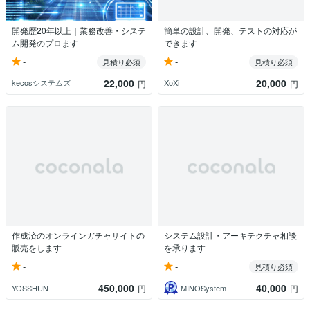
開発歴20年以上｜業務改善・システ
簡単の設計、開発、テストの対応が
ム開発のプロます
できます
-
-
見積り必須
見積り必須
22,000
20,000
kecosシステムズ
XoXi
円
円
作成済のオンラインガチャサイトの
システム設計・アーキテクチャ相談
販売をします
を承ります
-
-
見積り必須
450,000
40,000
YOSSHUN
MINOSystem
円
円