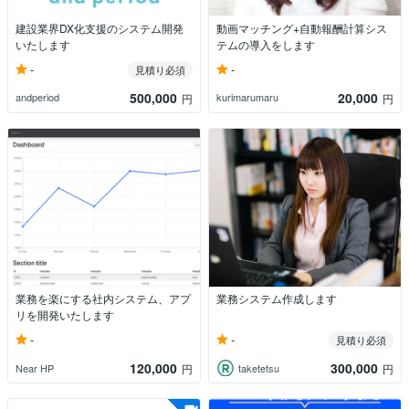
建設業界DX化支援のシステム開発
動画マッチング+自動報酬計算シス
いたします
テムの導入をします
-
-
見積り必須
500,000
20,000
andperiod
kurimarumaru
円
円
業務を楽にする社内システム、アプ
業務システム作成します
リを開発いたします
-
-
見積り必須
120,000
300,000
Near HP
taketetsu
円
円