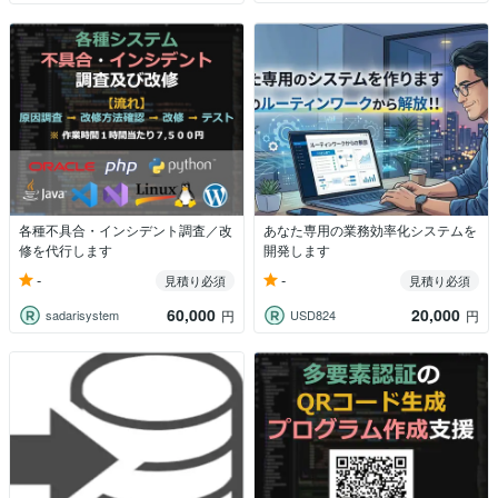
各種不具合・インシデント調査／改
あなた専用の業務効率化システムを
修を代行します
開発します
-
-
見積り必須
見積り必須
60,000
20,000
sadarisystem
USD824
円
円