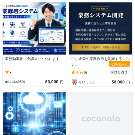
業務効率化（会議スリム化）ます
中小企業の業務負担を削減するシス
テ...
定期購入可
-
4.9
(9)
見積り必須
50,000
50,000
mtanaka9690
円
かぴそふと
円