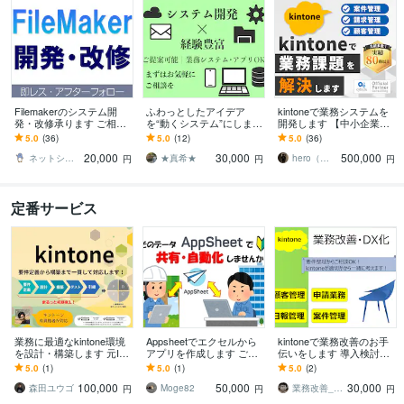
Filemakerのシステム開
ふわっとしたアイデア
kintoneで業務システムを
発・改修承ります ご相談
を“動くシステム”にします
開発します 【中小企業向
は無料です！些細なこと
【相見積り可】【即日返
け】専用システムの構築
5.0
(36)
5.0
(12)
5.0
(36)
でもまずはお気軽にご連
信】【安心保証あり】
で社内DXをサポート
20,000
30,000
500,000
絡下さい。
ネットショップエンジニア
★真希★
hero（ヒーロー）｜kintone
円
円
円
定番サービス
業務に最適なkintone環境
Appsheetでエクセルから
kintoneで業務改善のお手
を設計・構築します 元IT
アプリを作成します ご希
伝いをします 導入検討相
インフラエンジニアが運
望のデータ共有・自動化
談から業務改善提案・ア
5.0
(1)
5.0
(1)
5.0
(2)
用を見据えて初期構築し
アプリを作成します！
プリ作成まで対応しま
100,000
50,000
30,000
ます。
す！
森田ユウゴ
Moge82
業務改善_しほ
円
円
円