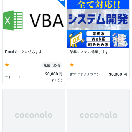
Excelでマクロ組みます
業務システム構築します
-
-
見積り必須
20,000
30,000
円
古木 デジタルフロント
円
サト トモ
(90分)