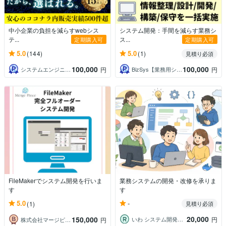
中小企業の負担を減らすwebシス
システム開発：手間を減らす業務シ
テ...
ス...
定期購入可
定期購入可
5.0
5.0
(144)
(1)
見積り必須
100,000
100,000
システムエンジニアCLOVER
BizSys【業務用システム設計・開発】
円
円
FileMakerでシステム開発を行いま
業務システムの開発・改修を承りま
す
す
-
5.0
(1)
見積り必須
20,000
150,000
いわ システム開発・改修
円
株式会社マージピース_FileMaker
円