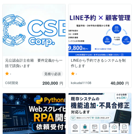
元公認会計士在籍 要件定義から一
LINEから予約できるシステムを制
括で請負います
作します
-
-
見積り必須
200,000
40,000
CSE開発
kokudai11108
円
円