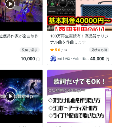
1位獲得作家が楽曲制作
100万再生実績有！高品質オリジ
ナル曲を作曲します
5.0
見積り必須
(18)
見積り必須
10,000
40,000
kei【MIX・作曲・動画制作】
円
円