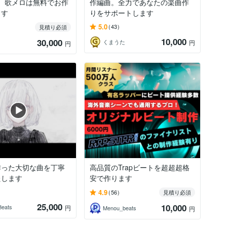
作編曲。全力であなたの楽曲作
ます
りをサポートします
5.0
(43)
見積り必須
10,000
30,000
くまうた
円
円
作った大切な曲を丁寧
高品質のTrapビートを超超超格
たします
安で作ります
4.9
(56)
見積り必須
25,000
10,000
Beats
円
Menou_beats
円