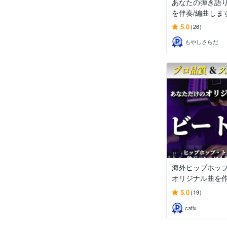
あなたの弾き語
を伴奏/編曲しま
5.0
(26)
もやしさらだ
海外ヒップホッ
オリジナル曲を
5.0
(19)
catix