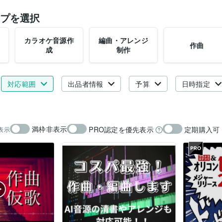
プを選択
カラオケ音源作
編曲・アレンジ
作曲
成
制作
対応範囲
出品者情報
予算
日時指定
満枠非表示
PRO認定を優先表示
定期購入可
表示