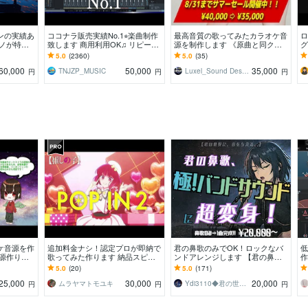
ンの実績あ
ココナラ販売実績No.1⭐︎楽曲制作
最高音質の歌ってみたカラオケ音
ロ
アノが特に
致します 商用利用OK♫ リピータ
源を制作します 《原曲と同クオ
グ
ンジはお任
ー多数の楽曲制作サービスです
リティの音源》《リーズナブル価
奏
5.0
(2360)
5.0
(35)
格》《迅速対応》
ド
60,000
50,000
35,000
TNJZP_MUSIC
Luxel_Sound Designer
円
円
円
ケ音源を作
追加料金ナシ！認定プロが即納で
君の鼻歌のみでOK！ロックなバ
低
音源作りに
歌ってみた作ります 納品スピー
ンドアレンジします 【君の鼻歌
作
ドとクオリティに自信あり！カラ
が超変身！】打ち込みじゃない！
の
5.0
(20)
5.0
(171)
オケ音源が必要な方！
プロのロックサウンド
ー
25,000
30,000
20,000
ムラヤマトモユキ
Ydi3110◆君の世界に、音を与える。
円
円
円