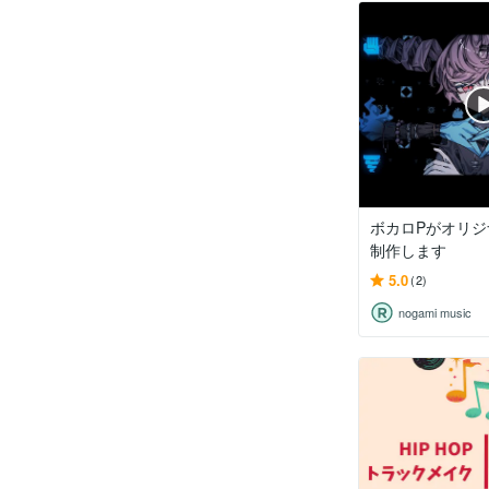
ボカロPがオリ
制作します
5.0
(2)
nogami music