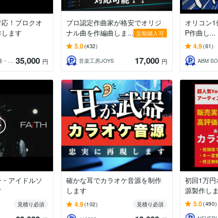
対応！プロクオ
プロ認定作曲家が格安でオリジ
オリコン1位
作します
ナル曲を作編曲しま...
P作曲し...
定期購入可
5.0
4.9
(432)
(61)
35,000
17,000
森乃（作詞・作曲・仮歌）
音楽工房JOYS
ABM S
円
円
ン・アイドルソ
確かな耳でカラオケ音源を制作
初回1万
す
します
源製作し
5.0
4.9
(490)
見積り必須
(102)
見積り必須