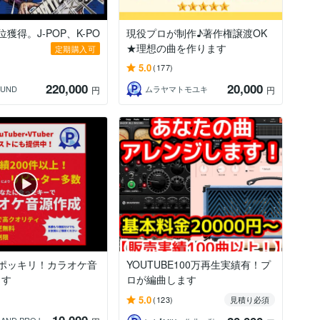
獲得。J-POP、K-PO
現役プロが制作♪著作権譲渡OK
★理想の曲を作ります
定期購入可
5.0
(177)
220,000
20,000
OUND
ムラヤマトモユキ
円
円
円ポッキリ！カラオケ音
YOUTUBE100万再生実績有！プ
ます
ロが編曲します
5.0
(123)
見積り必須