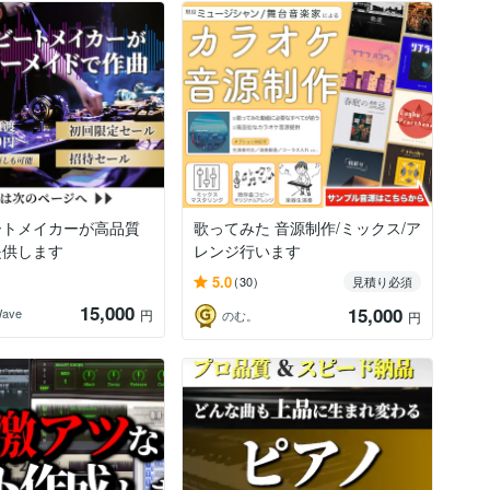
ートメイカーが高品質
歌ってみた 音源制作/ミックス/ア
提供します
レンジ行います
5.0
(30)
見積り必須
15,000
15,000
Wave
円
のむ。
円