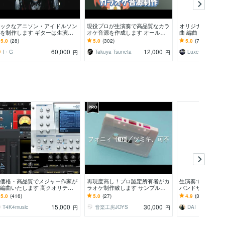
ックなアニソン・アイドルソン
現役プロが生演奏で高品質なカラ
オリジナル曲、カ
を制作します ギターは生演
オケ音源を作成します オールジ
曲 編曲 制作しま
！迫力のあるアレンジ・サウン
ャンル対応！ハイクオリティーな
本物クオリティ》
5.0
(28)
5.0
(302)
5.0
(787)
！
歌ってみたに！商用無料
価格》《迅速対応
60,000
12,000
I・G
Takuya Tsuneta
円
円
価格・高品質でメジャー作家が
再現度高し！プロ認定所有者がカ
生演奏で作曲・編
編曲いたします 高クオリティ
ラオケ制作致します サンプルあ
バンドサウンド（Pop
オリジナル曲を低価格でオーダ
り！ギター、ベースは生演奏にて
得意です！
5.0
(416)
5.0
(27)
4.9
(32)
メイドします！
対応致します！
15,000
30,000
T4K4music
音楽工房JOYS
円
円