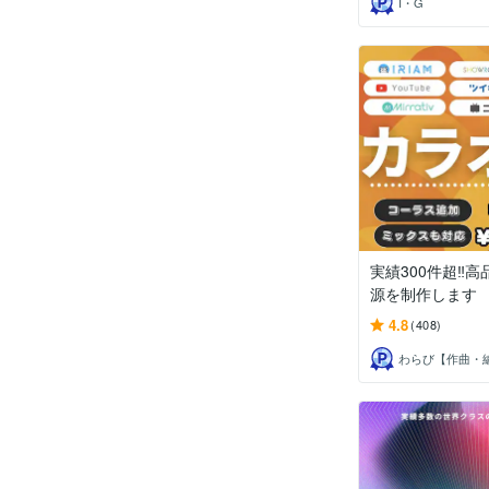
I・G
実績300件超‼️
源を制作します
4.8
(408)