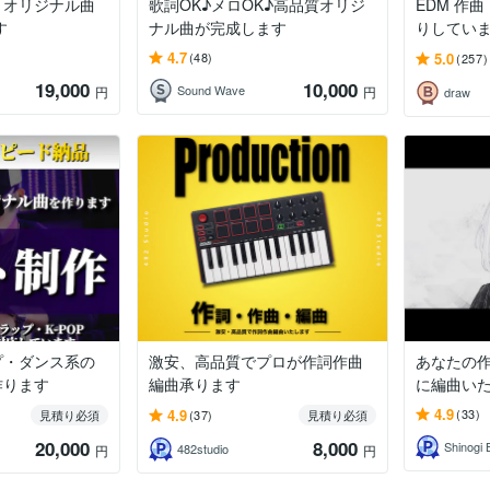
りオリジナル曲
歌詞OK♪メロOK♪高品質オリジ
EDM 作曲 歌メロは無料でお作
す
ナル曲が完成します
りしてい
4.7
5.0
(48)
(257)
19,000
10,000
Sound Wave
円
円
draw
プ・ダンス系の
激安、高品質でプロが作詞作曲
あなたの
作ります
編曲承ります
に編曲い
4.9
4.9
(33)
見積り必須
(37)
見積り必須
20,000
8,000
Shinogi 
482studio
円
円