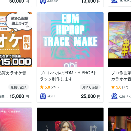
60,000
13,000
JJ0202
円
円
高品質カラオケ音
プロレベルのEDM・HIPHOPト
プロ作曲
ラック制作します
カラオケ
5.0
5.0
見積り必須
(218)
見積り必須
(77)
15,000
25,000
わらび【作曲・編曲・カラオケ音源制作】
aki H
近藤りく R
円
円