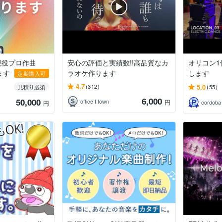
現役プロ作曲
安心の評価と実績数!!高品質なカ
オリコン
ます
ラオケ作ります
します
定期購入可
4.7
5.0
(312)
見積り必須
(55)
6,000
50,000
office I town
円
cordoba
円