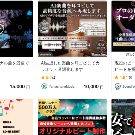
ジナル曲を最速で
AI生成した楽曲を耳コピしてカ
現役のビ
ラオケ・音源化します
ビートを
5.0
4.8
(2)
(15)
15,000
10,000
YamachangMusic
Sound 
円
円