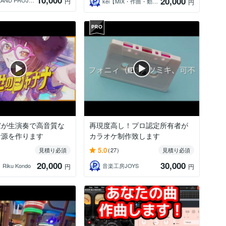
10,000
20,000
NEVERLAND PROJECT
円
kei【MIX・作曲・動画制作】
円
家が生演奏で高音質な
再現度高し！プロ認定所有者が
音源を作ります
カラオケ制作致します
5.0
見積り必須
(27)
見積り必須
20,000
30,000
iku Kondo
音楽工房JOYS
円
円