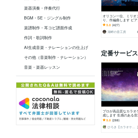
楽器演奏・伴奏代行
オリコン一位、ミリオ
BGM・SE・ジングル制作
り、作編曲します ピ
得意です。ピアノアレ
5.0
(427)
楽譜制作・耳コピ譜面作成
せください。
湖畔の音工房
作詞・歌詞制作
AI生成音楽・ナレーションの仕上げ
定番サービス
その他（音楽制作・ナレーション）
音楽・楽器レッスン
プロが高品質なカラオ
成します 生感のある
こだわっています！
5.0
(288)
ひろき【カラオケ音源作成】