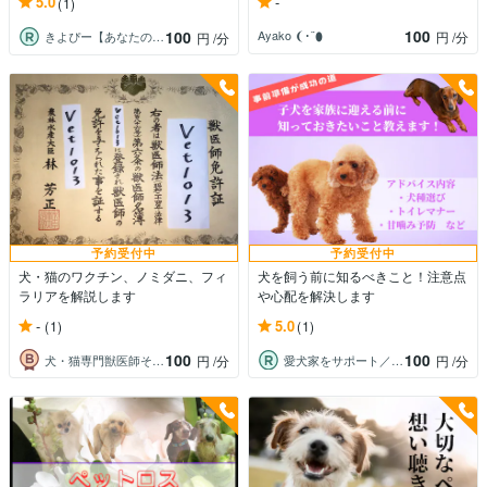
-
5.0
(1)
100
100
Ayako ❨･¨⬮
円
/分
きよぴー【あなたの心が軽くなるお手伝い】
円
/分
予約受付中
予約受付中
犬・猫のワクチン、ノミダニ、フィ
犬を飼う前に知るべきこと！注意点
ラリアを解説します
や心配を解決します
-
5.0
(1)
(1)
100
100
犬・猫専門獣医師そらん
愛犬家をサポート／コーチ＆メモリアル動画
円
/分
円
/分