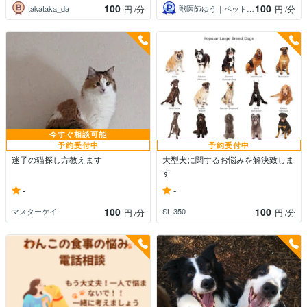
100
100
takataka_da
獣医師ゆう｜ペットのお悩み相談室
円
/分
円
/分
今すぐ相談可能
予約受付中
予約受付中
迷子の猫探し方教えます
大型犬に関するお悩みを解決致しま
す
-
-
100
100
マスターケイ
SL 350
円
/分
円
/分