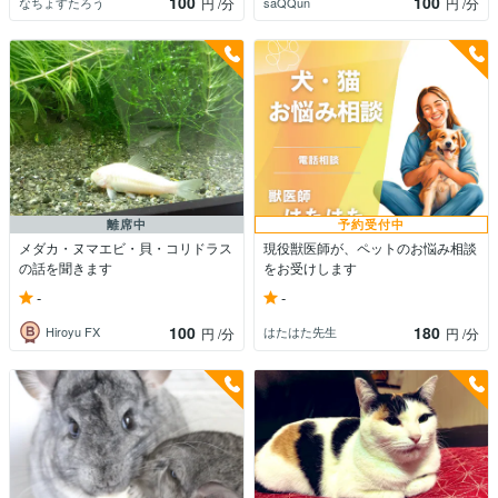
100
100
なちょすたろう
saQQun
円
/分
円
/分
離席中
予約受付中
メダカ・ヌマエビ・貝・コリドラス
現役獣医師が、ペットのお悩み相談
の話を聞きます
をお受けします
-
-
100
180
Hiroyu FX
はたはた先生
円
/分
円
/分