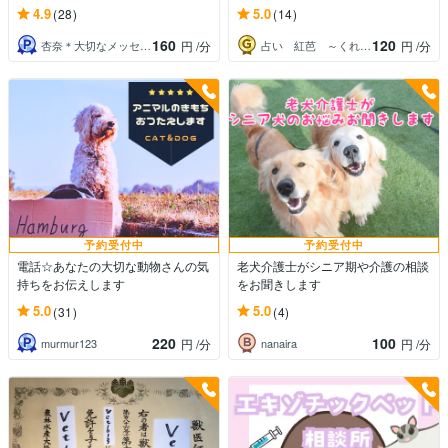
4.9
5.0
(28)
(14)
160
120
杏奈＊大切なメッセージをあなたに＊
占い 紅芭 ～くれは～
円
/分
円
/分
予約受付中
予約受付中
電話☆あなたの大切な動物さんの気
老犬介護士がシニア期や介護の相談
持ちをお伝えします
をお聞きします
5.0
5.0
(31)
(4)
220
100
murmur123
nanaira
円
/分
円
/分