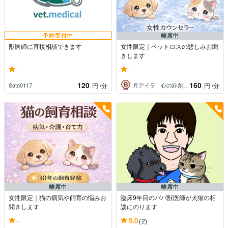
予約受付中
離席中
獣医師に直接相談できます
女性限定｜ペットロスの悲しみお聞
きします
-
-
120
160
Sato0117
月アイラ 心の絆創膏 女性専門
円
/分
円
/分
離席中
離席中
女性限定｜猫の病気や飼育の悩みお
臨床9年目のパパ獣医師が犬猫の相
聞きします
談にのります
-
5.0
(2)