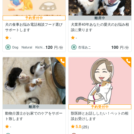
予約受付中
離席中
犬の食事お悩み電話相談フード選び
犬業界40年あなたの愛犬のお悩み相
サポートします
談に乗ります
-
-
120
100
Dog Natural Kichien
杏場あこ
円
/分
円
/分
離席中
予約受付中
動物介護士がお家でのケアをサポー
獣医師とお話ししたい！ペットの相
ト致します
談お受けします
-
5.0
(25)