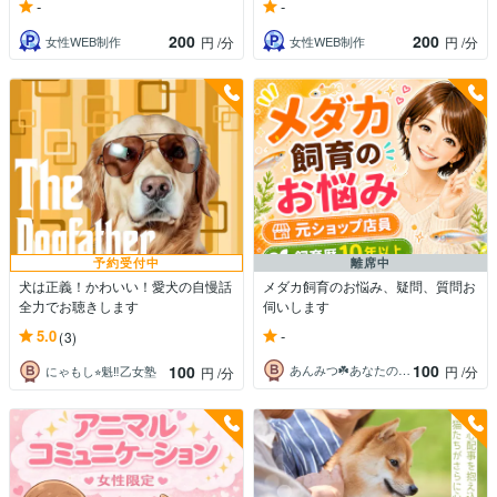
-
-
200
200
女性WEB制作
女性WEB制作
円
/分
円
/分
予約受付中
離席中
犬は正義！かわいい！愛犬の自慢話
メダカ飼育のお悩み、疑問、質問お
全力でお聴きします
伺いします
-
5.0
(3)
100
100
あんみつ☘️あなたの味方
円
/分
にゃもし⭐︎魁‼︎乙女塾
円
/分