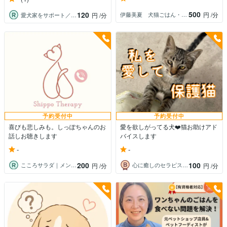
500
120
伊藤美夏 犬猫ごはん・お悩み相談
円
/分
愛犬家をサポート／コーチ＆メモリアル動画
円
/分
予約受付中
予約受付中
喜びも悲しみも。しっぽちゃんのお
愛を欲しがってる犬❤️猫お助けアド
話しお聴きします
バイスします
-
-
200
100
こころサラダ｜メンタル・ペットライフケア
心に癒しのセラピスト❤️キヨミ
円
/分
円
/分