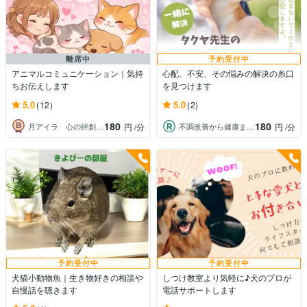
離席中
予約受付中
アニマルコミュニケーション｜気持
心配、不安、その悩みの解決の糸口
ちお伝えします
を見つけます
5.0
5.0
(12)
(2)
180
180
月アイラ 心の絆創膏 女性専門
不調改善から健康までサポートします
円
/分
円
/分
予約受付中
予約受付中
犬猫小動物魚｜生き物好きの相談や
しつけ教室より気軽に♪犬のプロが
自慢話を聴きます
電話サポートします