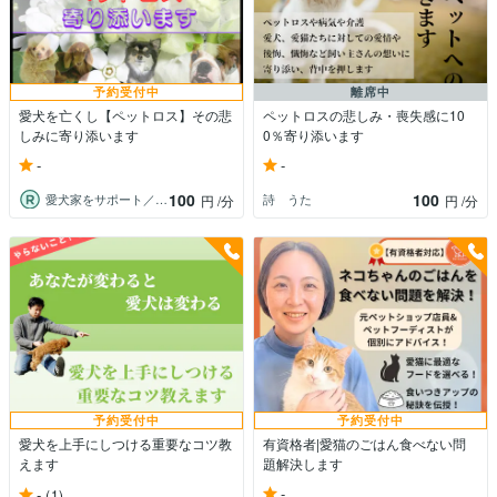
予約受付中
離席中
愛犬を亡くし【ペットロス】その悲
ペットロスの悲しみ・喪失感に10
しみに寄り添います
0％寄り添います
-
-
100
100
愛犬家をサポート／コーチ＆メモリアル動画
詩 うた
円
/分
円
/分
予約受付中
予約受付中
愛犬を上手にしつける重要なコツ教
有資格者|愛猫のごはん食べない問
えます
題解決します
-
-
(1)