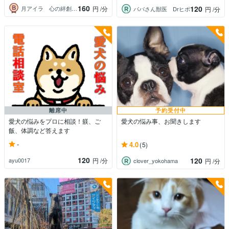
160
120
月アイラ 心の絆創膏 女性専門
円
/分
パパさん獣医 Drヒポ
円
/分
離席中
予約受付中
愛犬の悩みをプロに相談！躾、ご
愛犬の悩み事、お聞きします
飯、体調など答えます
-
4.0
(5)
120
120
ayu0017
円
/分
clover_yokohama
円
/分