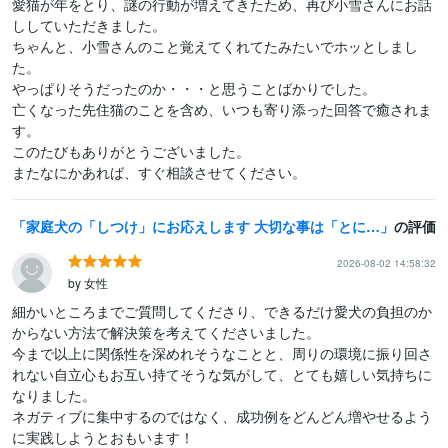
愛猫が年をとり、謎の行動が増えてきたため、再び小雪さんにお話
ししていただきました。

ちゃんと、小雪さんのこと覚えてくれてたみたいでホッとしまし
た。

やっぱりそうだったのか・・・と思うことばかりでした。

亡くなった先住猫のことを含め、いつも寄り添った回答で癒されま
す。

このたびもありがとうございました。

またなにかあれば、すぐ相談させてください。
家庭犬の「しつけ」にお応えします 大切な事は「とにかく楽しく！」現役インストラクターが応えます
の評価
2026-08-02 14:58:32
by 女性
細かいところまでご質問してくださり、できるだけ愛犬の負担のか
からない方法で解決策を考えてくださいました。

今まで以上に関係性を深めれそうなことと、周りの環境に振り回さ
れない自立心もお互い持てそうな気がして、とても嬉しい気持ちに
なりました。

ネガティブに集中するのではなく、成功例をどんどん増やせるよう
に実践しようとおもいます！
