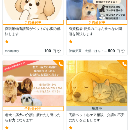
予約受付中
予約受付中
愛玩動物看護師がペットのお悩み解
有資格者|愛犬のごはん食べない問
決します
題を解決します
-
-
100
500
moonjerry
伊藤美夏 犬猫ごはん・お悩み相談
円
/分
円
/分
予約受付中
離席中
老犬・病犬の介護に疲れたり迷った
高齢ペット心ケア相談 介護の不安
らお力になります
に灯りをともします
-
-