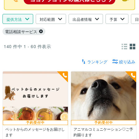
提供方法
対応範囲
出品者情報
予算
日
電話相談サービス
140
件中
1 - 60
件表示
ランキング
絞り込み
予約受付中
予約受付中
ペットからのメッセージをお届けし
アニマルコミュニケーション♡ご予
ます
約賜ります