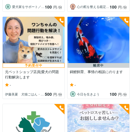
100
100
愛犬家をサポート／コーチ＆メモリアル動画
心の舵を整える鑑定師⭐️Sei
円
/分
円
/分
予約受付中
離席中
元ペットショップ店員|愛犬の問題
錦鯉飼育、事情の相談にのります
行動解決します
-
-
500
100
伊藤美夏 犬猫ごはん・お悩み相談
今日を生きよう
円
/分
円
/分