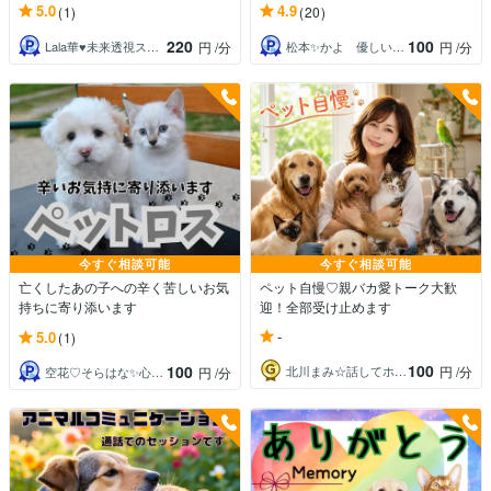
5.0
4.9
(1)
(20)
220
100
Lala華♥未来透視スピリチュアル鑑定士
松本✨かよ 優しい時間
円
/分
円
/分
今すぐ相談可能
今すぐ相談可能
亡くしたあの子への辛く苦しいお気
ペット自慢♡親バカ愛トーク大歓
持ちに寄り添います
迎！全部受け止めます
-
5.0
(1)
100
100
北川まみ☆話してホッとroom
円
/分
空花♡そらはな✨心に寄り添う占い師✨
円
/分