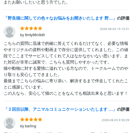
またお願いしたいと思う方でした。
野良猫に関しての色々なお悩みをお聞きいたします 野良猫の保護、里親様探し、不妊手術、多頭飼育での賃貸物件探し
の評価
2026-08-03 15:15:31
by 9mty96n9dh
こちらの質問に迅速で的確に答えてくれるだけてなく、必要な情報
やオリジナルの資料や動画まで存分に提供してくれました。この値
段でここまでサービスしてくれて人はなかなかいない思います。ま
た対応が非常に誠実で、こちらも質問しやすかったです。

猫や動物に対する愛情に溢れている方なので、トークルームでのや
り取りも安心してできました。

最後までこちらの悩みに寄り添い、解決するまで伴走してくれたこ
とに感謝しています。

この人なら、安心して猫のことをなんでも相談出来ると思います！
２回目以降、アニマルコミュニケーションいたします 2回目以降、本人確認なしお話のみ。
の評価
2026-08-03 9:36:29
by barling