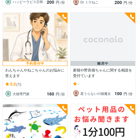
200
200
ハッピーラピス日和
円
/分
Dr ミケねこ
円
/分
予約受付中
離席中
わんちゃんやねこちゃんのお悩みに
家猫や野良猫ちゃんに関する相談を
答えます
受付ています
-
5.0
(1)
100
160
星うらないの猫魔女
円
/分
犬猫専門家
円
/分