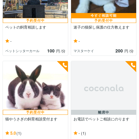
今すぐ相談可能
予約受付中
予約受付中
ペットの飼育相談します
迷子の猫探し保護の仕方教えます
-
-
100
200
ペットシッターカール
マスターケイ
円
/分
円
/分
予約受付中
離席中
猫やうさぎの飼育相談受付ます
お電話でペットご相談にのります
5.0
-
(1)
(1)