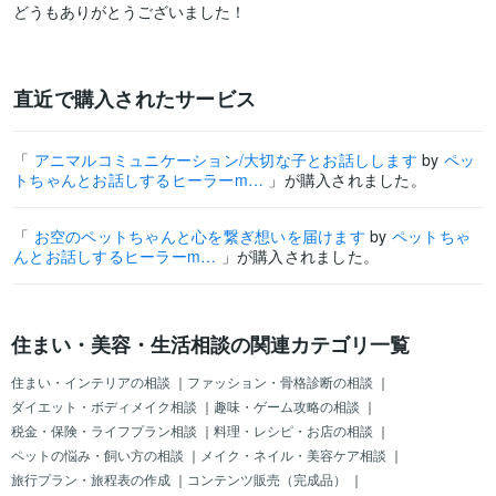
どうもありがとうございました！
直近で購入されたサービス
「
アニマルコミュニケーション/大切な子とお話しします
by
ペッ
トちゃんとお話しするヒーラーm…
」が購入されました。
「
お空のペットちゃんと心を繋ぎ想いを届けます
by
ペットちゃ
んとお話しするヒーラーm…
」が購入されました。
住まい・美容・生活相談の関連カテゴリ一覧
住まい・インテリアの相談
｜
ファッション・骨格診断の相談
｜
ダイエット・ボディメイク相談
｜
趣味・ゲーム攻略の相談
｜
税金・保険・ライフプラン相談
｜
料理・レシピ・お店の相談
｜
ペットの悩み・飼い方の相談
｜
メイク・ネイル・美容ケア相談
｜
旅行プラン・旅程表の作成
｜
コンテンツ販売（完成品）
｜