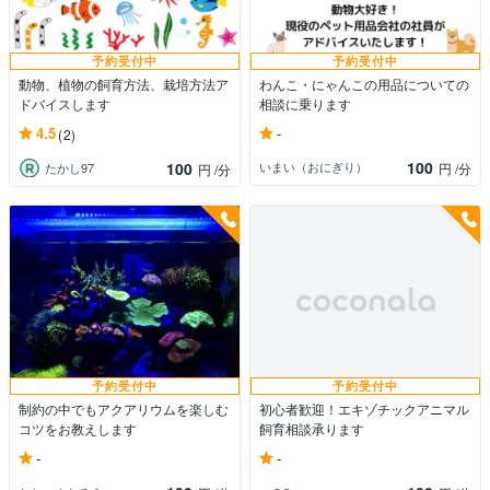
予約受付中
予約受付中
動物、植物の飼育方法、栽培方法ア
わんこ・にゃんこの用品についての
ドバイスします
相談に乗ります
-
4.5
(2)
100
100
いまい（おにぎり）
円
/分
たかし97
円
/分
予約受付中
予約受付中
制約の中でもアクアリウムを楽しむ
初心者歓迎！エキゾチックアニマル
コツをお教えします
飼育相談承ります
-
-