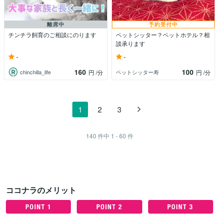
離席中
予約受付中
チンチラ飼育のご相談にのります
ペットシッター？ペットホテル？相
談承ります
-
-
160
100
chinchilla_life
ペットシッター寿
円
/分
円
/分
1
2
3
140
件中
1 - 60
件
ココナラのメリット