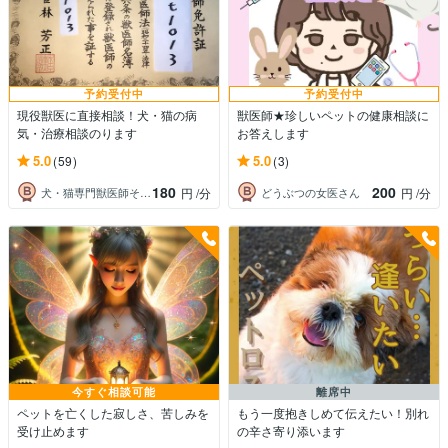
予約受付中
予約受付中
現役獣医に直接相談！犬・猫の病
獣医師★珍しいペットの健康相談に
気・治療相談のります
お答えします
5.0
5.0
(59)
(3)
180
200
犬・猫専門獣医師そらん
どうぶつの女医さん
円
/分
円
/分
今すぐ相談可能
離席中
ペットを亡くした寂しさ、苦しみを
もう一度抱きしめて伝えたい！別れ
受け止めます
の辛さ寄り添います