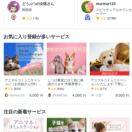
どうぶつの女医さん
murmur123
獣医師
スピリチュアルカウンセ
ーラー
4.9
(16)
4.9
(2199)
お気に入り登録が多いサービス
満枠対応中
アニマルコミュニケーシ
しつけ教室に行く前に相
アニマルコミュニケーシ
ョン（お空組さんOK）し
談のります 犬業界歴２８
ョンいたします 丁寧にや
ます 大切な動物の気持ち
年(^^)かかりつけ相談員で
りとりさせていただきま
4.9
(855)
4.9
(598)
4.9
(274)
を丁寧に読み取り文章に
す！
す！
5,000
4,000
9,000
整えてお届けします
murmur123
AKANESAKURABANA
小雪＊
円
円
円
注目の新着サービス