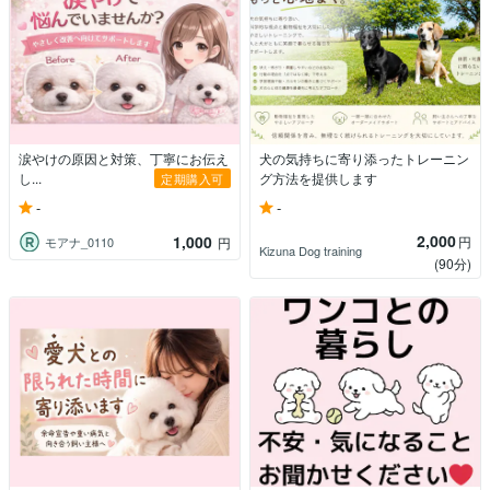
涙やけの原因と対策、丁寧にお伝え
犬の気持ちに寄り添ったトレーニン
し...
グ方法を提供します
定期購入可
-
-
2,000
1,000
円
モアナ_0110
円
Kizuna Dog training
(90分)