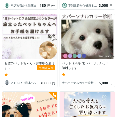
180
3,000
不調改善から健康までサポートします
不調改善から健康までサポートします
円
/分
円
お空のペットちゃんへお手紙を届け
ペット（犬専門）パーソナルカラー
ま...
診断します
定期購入可
-
-
8,000
5,000
ともしび（日本ペットロス協会正会員）
犬パーソナルカラー診断Wan coule
円
円