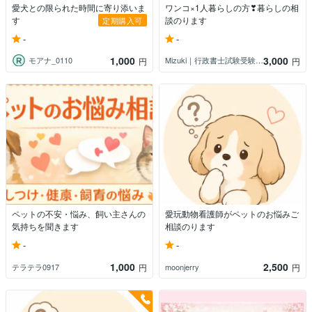
愛犬との限られた時間に寄り添いま
ワンコ×1人暮らしの方❣︎暮らしの相
す
談のります
定期購入可
-
-
1,000
3,000
モアナ_0110
Mizuki｜行政書士試験受験サポーター
円
円
ペットの不安・悩み、飼い主さんの
愛玩動物看護師がペットのお悩みご
気持ちを聞きます
相談のります
-
-
1,000
2,500
テラテラ0917
moonjerry
円
円