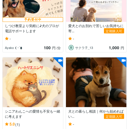
予約受付中
しつけ教室より気軽に♪犬のプロが
愛犬とのお別れで苦しいお気持ちに
電話サポートします
寄...
定期購入可
-
-
100
1,000
Ayako ❨･¨⬮
サクラ子_13
円
/分
円
シニアわんこへの愛情も不安も一緒
犬との暮らし相談｜何から始めれば
に考えます
い...
定期購入可
-
5.0
(1)