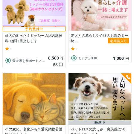
予約受付中
愛犬の困った！ミッシーの総合診療
老犬との暮らしや介護のお悩みを一
科で解決目指します
緒...
定期購入可
-
-
8,500
1,000
円
モアナ_0110
円
愛犬家をサポート／コーチ＆メモリアル動画
(60分)
離席中
その変化、老化かも？愛玩動物看護
ペットロスの悲しみ・喪失感に10