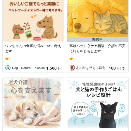
離席中
ワンちゃんの食事お悩み一緒に考え
高齢ペット心ケア相談 介護の不安
ます
に灯りをともします
-
-
1,500
100
Dog Natural Kichien
心の舵を整える鑑定師⭐️Sei
円
円
/分