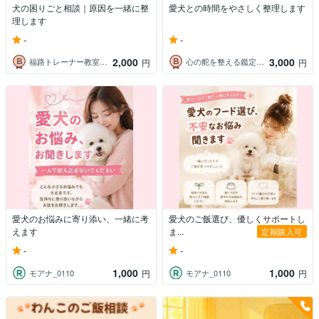
犬の困りごと相談｜原因を一緒に整
愛犬との時間をやさしく整理します
理します
-
-
2,000
3,000
福路トレーナー教室｜ヒガシダ
心の舵を整える鑑定師⭐️Sei
円
円
愛犬のお悩みに寄り添い、一緒に考
愛犬のご飯選び、優しくサポートし
えます
ま...
定期購入可
-
-
1,000
1,000
モアナ_0110
モアナ_0110
円
円