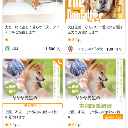
予約受付中
犬と一緒に楽しく暮らす工夫、アイ
犬は正義！かわいい！愛犬の自慢話
デアをご提案します
全力でお聴きします
-
5.0
(3)
1,500
100
o2k8
円
にゃもし⭐︎魁‼︎乙女塾
円
/分
予約受付中
心配、不安、その悩みの解決の糸口
心配、不安、その悩みの解決の糸口
を見つけます
を...
定期購入可
5.0
5.0
(2)
(6)