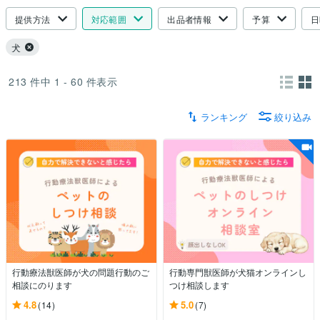
提供方法
対応範囲
出品者情報
予算
日
犬
213
件中
1 - 60
件表示
ランキング
絞り込み
行動療法獣医師が犬の問題行動のご
行動専門獣医師が犬猫オンラインし
相談にのります
つけ相談します
4.8
5.0
(14)
(7)