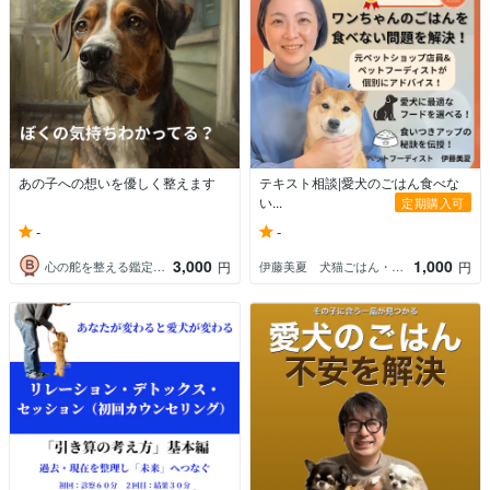
あの子への想いを優しく整えます
テキスト相談|愛犬のごはん食べな
い...
定期購入可
-
-
3,000
1,000
心の舵を整える鑑定師⭐️Sei
伊藤美夏 犬猫ごはん・お悩み相談
円
円