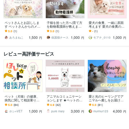
ペットさんとお話ししま
子猫を拾った方へ|育て方
愛犬の食糞、一緒に原因
す ペットさんからのメッ
を動物看護師が教えます
考えます 愛犬の食糞のお
セージをお届けします
動物看護師が丁寧にアド
悩み、優しくお聞きしま
5.0
(1)
5.0
(1)
-
(1)
バイスします
す
1,500
1,000
1,000
あろまねこ
保護猫ナース
モアナ_0110
円
円
円
レビュー高評価サービス
ペット（犬猫）の健康、
アニマルコミュニケーシ
愛と光のヒーリングでア
病気に関して相談乗りま
ョンします ★ペットの気
ニマルへ癒しをお届けし
す 現役獣医師が飼い主様
持ちをやさしくお伝えし
ます 世界７０か国に広が
5.0
(84)
4.9
(42)
5.0
(81)
の気になることにお答え
ます
り科学的にも証明されて
1,000
3,000
4,000
します
いる遠隔ヒーリング
ホシ⭐︎VET
pure mary
murmur123
円
円
円