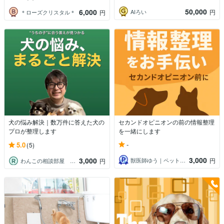
50,000
6,000
AIろい
円
＊ローズクリスタル＊
円
犬の悩み解決｜数万件に答えた犬の
セカンドオピニオンの前の情報整理
プロが整理します
を一緒にします
-
5.0
(5)
3,000
3,000
獣医師ゆう｜ペットのお悩み相談室
円
わんこの相談部屋 酒井伸明
円