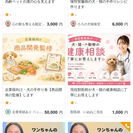
高齢ペット介護の心を支えます
慢性腎臓病の犬・猫の手作りレシピ
作ります
-
-
3,000
6,000
心の舵を整える鑑定師⭐️Sei
ろろの犬猫食堂
円
円
企業様向け・犬の手作り食【商品開
現役獣医師が犬・猫の健康相談に丁
発の監修】します
寧にお答えします
-
-
50,000
1,000
企業実績あり ペット栄養管理士
獣医師 いぬねこ先生
円
円