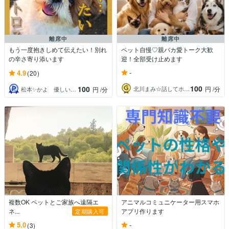
離席中
離席中
もう一度抱きしめて伝えたい！別れ
ペット自慢♡親バカ愛トーク大歓
の辛さ寄り添います
迎！全部受け止めます
-
4.9
(20)
100
100
北川まみ☆話してホッとroom
円
/分
松本✨かよ 優しい時間
円
/分
複数OK ペットとご家族へ遠隔エ
アニマルコミュニケーター用スマホ
ネ...
アプリ作ります
定期購入可
-
5.0
(3)