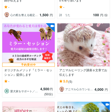
師が伝えます
0％寄り添います
-
-
1,500
100
心の舵を整える鑑定師⭐️Sei
詩 うた
円
円
/分
予約受付中
オリジナルメソッド『ミラー・セッ
アニマルヒーリング講座☺️文章でお
ション』提供します
伝えします
-
5.0
(5)
4,500
円
4,000
アニマル心カウンセラーnatural
円
愛犬家をサポート／コーチ＆メモリアル動画
(50分)