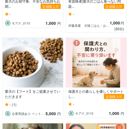
愛犬のお留守番、不安なお気持ちお
有資格者|愛犬のごはん食べない問
聞...
題...
定期購入可
定期購入可
-
-
1,000
1,000
円
モアナ_0110
円
伊藤美夏 犬猫ごはん・お悩み相談
(30分)
愛犬の【フード】をご提案させてい
保護犬との暮らしを優しくサポート
ただきます
し...
定期購入可
-
-
(1)
1,000
5,000
モアナ_0110
円
企業実績あり ペット栄養管理士
円