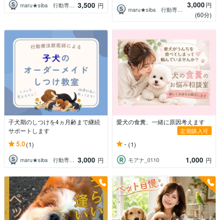
3,000
3,500
円
maru★siba 行動専門獣医師
円
maru★siba 行動専門獣医師
(60分)
子犬期のしつけを4ヵ月齢まで継続
愛犬の食糞、一緒に原因考えます
サポートします
定期購入可
5.0
-
(1)
(1)
3,000
1,000
maru★siba 行動専門獣医師
モアナ_0110
円
円