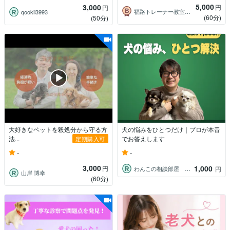
5,000
3,000
円
円
福路トレーナー教室｜ヒガシダ
qookii3993
(60分)
(50分)
大好きなペットを殺処分から守る方
犬の悩みをひとつだけ｜プロが本音
法...
でお答えします
定期購入可
-
-
3,000
1,000
円
わんこの相談部屋 酒井伸明
円
山岸 博幸
(60分)