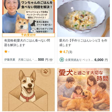
予約受付中
有資格者|愛犬のごはん食べない問
愛犬の【手作りごはんレシピ】を作
題を解決します
成します
-
4.7
(3)
500
6,000
伊藤美夏 犬猫ごはん・お悩み相談
円
/分
企業実績あり ペット栄養管理士
円