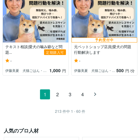
予約受付中
テキスト相談|愛犬の噛み癖など問
元ペットショップ店員|愛犬の問題
題...
行動解決します
定期購入可
-
-
1,000
500
伊藤美夏 犬猫ごはん・お悩み相談
伊藤美夏 犬猫ごはん・お悩み相談
円
円
/分
1
2
3
4
213
件中
1 - 60
件
人気のプロ人材