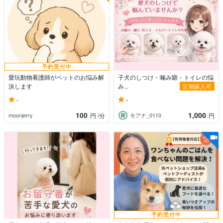
予約受付中
愛玩動物看護師がペットのお悩み解
子犬のしつけ・噛み癖・トイレの悩
決します
み...
定期購入可
-
-
100
1,000
moonjerry
モアナ_0110
円
/分
円
予約受付中