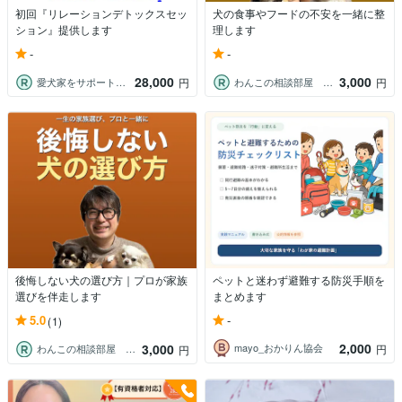
初回『リレーションデトックスセッ
犬の食事やフードの不安を一緒に整
ション』提供します
理します
-
-
28,000
3,000
愛犬家をサポート／コーチ＆メモリアル動画
わんこの相談部屋 酒井伸明
円
円
後悔しない犬の選び方｜プロが家族
ペットと迷わず避難する防災手順を
選びを伴走します
まとめます
-
5.0
(1)
2,000
3,000
mayo_おかりん協会
円
わんこの相談部屋 酒井伸明
円