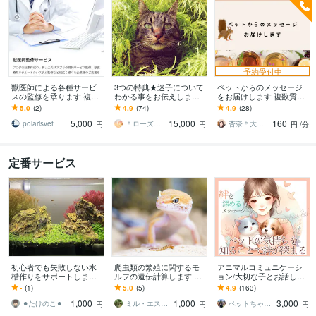
予約受付中
獣医師による各種サービ
3つの特典★迷子について
ペットからのメッセージ
スの監修を承ります 複数
わかる事をお伝えします
をお届けします 複数質問
の獣医師によるそれぞれ
「ペットへのテレパシ
したい、ニュアンスもし
5.0
(2)
4.9
(74)
4.9
(28)
の得意分野を活かしたサ
ー」で数km離れた土地で
っかり感じ取りたい方に
5,000
15,000
160
ポートを提供
発見された事も。
お勧め
polarisvet
＊ローズクリスタル＊
杏奈＊大切なメッセージをあなたに＊
円
円
円
/分
定番サービス
初心者でも失敗しない水
爬虫類の繁殖に関するモ
アニマルコミュニケーシ
槽作りをサポートします
ルフの遺伝計算します あ
ョン/大切な子とお話しし
「何から始めればいいか
なたのペット、卵産んだ
ます ペットの気持ちをお
-
(1)
5.0
(5)
4.9
(163)
わからない」を一緒に解
ら、何が産まれるの
伝えします♡お空の子も
1,000
1,000
3,000
決します
か！？
大丈夫です☆
⚫︎たけのこ⚫︎
ミル・エスカマス
ペットちゃんとお話しするヒーラーmami
円
円
円