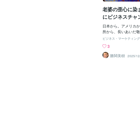
からだった。 そんな
老婆の歪心に染
ド・オースチン米国防
ても、あらためて裏付
にビジネスチャ
チン長官は4月25日
には
ンケン米国務長官とと
日本から。アメリカか
首都キーウを訪問した
所から、長いあいだ敬
開いた記者会見で、次
れてきた存在がある。
ビジネス・マーケティング
プーチン体制、ついに
理性、芸術と制度の記
3
とう米国が「ロシア打
という名の香りを漂わ
た！ 「核戦争」をど
は愛された。しかし彼
勝鬨美樹
2025/12
か？ © オースチン
った。 讃美者を対等
国務長官とウクライナ
ともなく、助言に耳を
統領［Photo by gett
く、女王のような姿勢
体制、ついに「終了」
た。しかもその女王は
が「ロシア打倒」に本
た。 後代の歴史家は
戦争」をどうやって回
づけるだろうか。おそ
は、ロシアがウクライ
く。それは「記憶への
うなことを（再び）で
と。 過去に築いた制
まで、弱体化させたい（We
自動的に保証すると信
Russia weaken
た、と。 二十一世紀
分の力を極めて迅速に
は、自らを文明の最終
法、理念、人権、環境
における重要な達成だ
を保持するには更新が
女は、完成した自分を