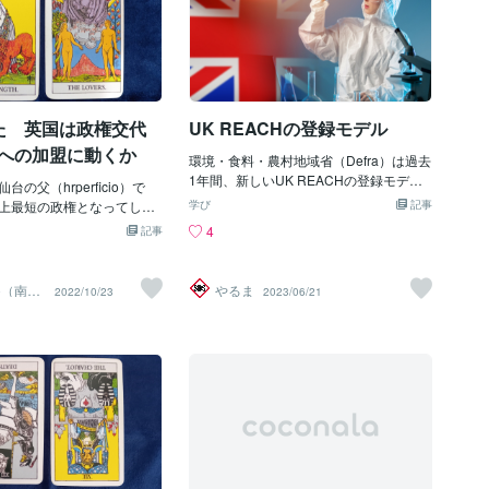
た 英国は政権交代
UK REACHの登録モデル
Uへの加盟に動くか
環境・食料・農村地域省（Defra）は過去
1年間、新しいUK REACHの登録モデル
の父（hrperficio）で
について検討を行い、今年中に提案に関
上最短の政権となってしま
学び
記事
するコンサルティングを行っていて、20
ラス内閣の後を受けて、次
4
記事
24年に正式的に立法する予定です。しか
保守党内の選挙が始まりま
し、英国コーティング連盟（BCF）は、
時点で総選挙となれば必ず
現在進行中の新しい登録モデルは複雑す
党の状況下で、EU離脱には
cio（南仙
やるま
2022/10/23
2023/06/21
ぎて、コストの低減ができないと考えて
った労働党が政権を取った
います。また、EUで公開されている危険
の再加盟に動くかどうかを占
有害性データの使用は、知的財産権の侵
。現実的には難しい一面も
害に関わるかもしれません。 BCFは、英
スコットランドでは独立と
国政府に対し、スイスに倣って、化学物
セットになった動きも見せて
質の再登録の必要性を回避するよう、EU
、現時点でのポンド安もあ
のリスク管理対策と一致するが、状況に
レと二重で苦しむ英国経済
よって異なるモデルが利用できるEU RE
済運営が厳しい状況に向か
ACHとの整合性がある登録モデルを検討
EUも厳しい視線で英国を視
することを求めています。UK REACHの
あって簡単に再加盟できる