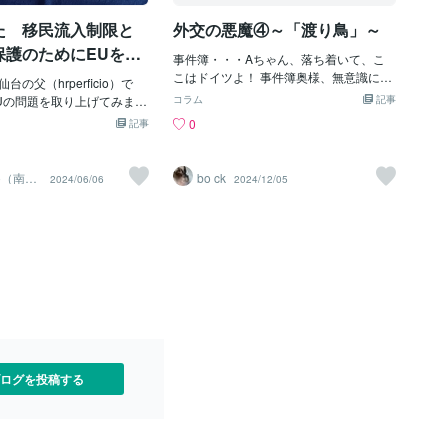
グランドファザーリングのデータによる
ませんが、EU懐疑派の国々
と、65％の物質、つまり4,700種以上の
た 移民流入制限と
外交の悪魔④～「渡り鳥」～
しないのは加盟国だから得
化学物質が、かつてEU REACHの下で登
トも存在するからです。そ
保護のためにEUを脱
録完了された物質であります。重複した
事件簿・・・Aちゃん、落ち着いて、こ
いだけで離脱をしてしまっ
は出るか
登録は、企業にとってコストが高くなり
こはドイツよ！ 事件簿奥様、無意識に煽
への加盟を目指すのはかなり
の父（hrperficio）で
ます。 新しい登録モデルの実施に十分な
っておきながら！！とても親切な奥様な
す。経済立て直しのために
Uの問題を取り上げてみまし
コラム
記事
時間を確保するため、英国政府は、UK R
んですけど、boとは別の方向で天然なん
戦略にとってもEUの一体化
済での自由度確保を目的と
0
記事
EACHの猶予期間を3年延長し、トン数や
ですよね・・・。 だけど、事件簿奥様の
中で、英国にとっては最後
したが、英国は多少脱退を
物質の特性に応じて、それぞれ2026年10
指摘は、もっともなんです。 私も色々調
なるかもしれません。英国
もその他の地域とのFTAに
月27日、2028年10月27日、2030年10月
べていたけれど、疑問だったんですよ
を行うのか、今回は占って
しています。英国内でもス
cio（南仙
bo ck
2024/06/06
2024/12/05
27日にすることを提案しています。この
ね。 どうやら、長期滞在ビザというもの
真は占いの結果となりま
はEU脱退反対論も根強く、
草案は5月16日に英国議会の承認を得ま
は、EU外に6か月以上滞在すると自動的
果、右側が環境条件となり
退について評価は割れてい
した。上記3つの延長された登録期限に対
に失効するようなんです。 つまり、Aさ
果ですが、力のカードの正
極右やかなり右寄りの政権
し、HSEが上記登録一式文書への適合性
んの場合、日本滞在中にすでに前の滞在
ます。力のカードの正位置
ではEU脱退論も根強くなっ
審査期限をそれぞれ2027年10月、2030
ビザは失効していたのではないだろう
志、理性や自制、実行や知
リカなどからの移民問題と
年10月、2035年10月までと定めていま
か・・・。 ドイツに再入国できたけど、
耐、寛大や名誉といった意
業政策への不満などもあっ
す。衆議院でのさらなる審議は、6月13
それは日本のパスポートでなら、90日は
。国際環境が離脱時よりも
ています。まだ極右が定着
日に行われる予定です。 英国で検討され
ノービザで滞在できるから。 ひょっとし
た中では全く不可能な選択
でも移民と経済の独自性を
ている新しい登録モデルは、企業がU
たら、もしかして・・・すでにAさんは
うことを表しています。た
持を伸ばしつつあり、その
有効なビザを持っていない状態だったの
にはかなりの苦労や忍耐が
からの脱退を示す政党も多く
ではないか？という可能性があったので
国際的な協調と協力を経済
イツなどではこうした意見
ログを投稿する
す。だが、だとしたら、外人局に問い合
場合によってはポンドから
り、英国に次ぐ脱退が生じ
わせした時点で、「あなた、不法滞在
向きもあります。果たし
よ！」と指摘されているはずだ。すぐに
の大きいEUは結束を守るこ
ドイツから出ていくよう指示されるか、
でしょうか。写真は鑑定の