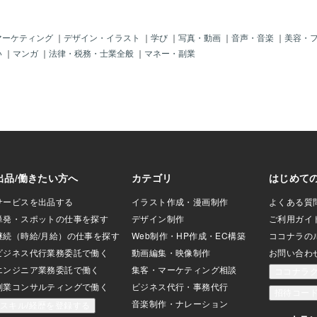
て開かれた。移民は
フテル・コカ元環境 大臣が起訴され2025
結果となりま
会への編入は後回
年に懲役6年8か月の 刑が確定したのです
境条件となり
抽象化され、政治
2025年7月にはサリ・ベリシャ元首相も
のカードの逆
マーケティング
｜
デザイン・イラスト
｜
学び
｜
写真・動画
｜
音声・音楽
｜
美容・
回復せず、労働と
不動産取引に関する汚職の裁判が始まり
ードの逆位置
い
｜
マンガ
｜
法律・税務・士業全般
｜
マネー・副業
った。財政赤字は
次々に汚職政治家が摘発されその裏には
立ち直り、再
時間に委ねられ
マフィアの存在もある事が解りました 〓
あります。現
微笑んでいた。なぜ
＝〓＝〓＝〓＝〓＝〓＝〓＝〓＝〓＝〓
勢を見せてい
側に立っていると
【ディエラの支配国】 更にアルバニアは
策によるリス
だ。 歴史家が
麻薬や武器の密売する 犯罪組織の拠点と
の場合には国
、そこに位置づけ
も言われて汚職が国の 中心部まで深く根
を被るのかを
信だろう。 自然を
深く広がりこの状況を 何とかしようと首
てしまい、簡
だった。だが目的
相が行動してます 現在のエディ・ラマ首
苦労する結果
手段は思考停止に
相は2030年までに アルバニアをEUと言
ち着きは取り
避され、原子力は
う欧州連合からなる ヨーロッパの国々達
だ継続してい
現実に稼働する発
が集まって協力する 組織に加盟させたい
対・独立後の
ネルギーは政治声
と
た影響を反映
あるという基本
ランドやハン
結果は予測可
は強まっ