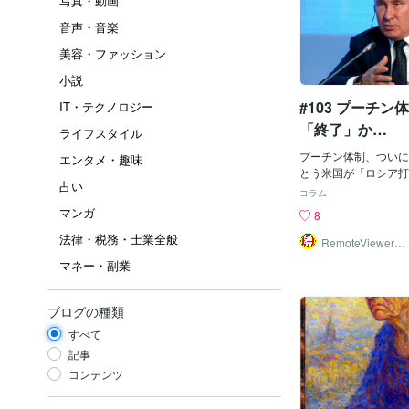
写真・動画
音声・音楽
美容・ファッション
小説
#103 プーチン
IT・テクノロジー
「終了」か…
ライフスタイル
プーチン体制、ついに
エンタメ・趣味
とう米国が「ロシア打
占い
た！ 「核戦争」をど
コラム
か？ 米国の姿勢が明
マンガ
8
がウクライナ戦争の戦
法律・税務・士業全般
戦争の目的を「ウクラ
RemoteViewer導
与✅
事実上の「ロシア打倒
マネー・副業
だ。これに対して、ロ
上に「核の使用」をち
している。米国は核戦
ブログの種類
どう評価しているのか。
すべて
開コラムで「米国は本
する覚悟を固めている
記事
考えた理由は、ジョー
コンテンツ
が「プーチンを権力の
せ」などと、強硬発言