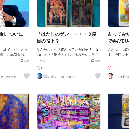
体制、ついに
「はだしのゲン」・・・３度
占ってみ
目の投下？！
で再びE
「終了」か…とう
なんか、もう「終わっている戦争？」な
こんにちは南仙台
倒」に本気を出し
のにまだ「継続？」してるみたいに見え
す。今回は史
うやって回避する
る。(^^；そう「ウクライナ紛争」じゃ
った英国・ト
記事
コラム
記事
占い
らかに変わった 米国
ね。なんか太平洋戦争末期の日米戦みた
の総理を選ぶ
6
5
略を大転換した。
いじゃん。もう日本は沖縄を壊滅され、
したが、今の
イナ防衛」から、
もう「本土決戦」を決意？するという
敗退する保守
李レオン
hrperfi
2022/04/29
2023/08/06
台の父）
」に切り替えたの
「バカげた論理？」で、日本を「全
積極的でなか
シアはこれまで以
滅？」に追いやろうとしていた。だって
場合にEUへ
らつかせて、威嚇
もう「武器ナシ？」「兵士ナシ？」「食
ってみました
争に陥る危険を、
料ナシ？」でどうやって戦うの？？今の
ありますが、
 私は4月15日公
「ウクライナ」がそうじゃん。ずっとゼ
EU再加盟が
気でロシアと対決
レンスキーは世界に「武器くれよ」「兵
います。また
」と書いた。そう
士送れ」とか言っている？けど～、もう
って、インフ
・バイデン大統領
「停戦」を受けいれて、早く「国土復
は単独での経
座から追い落と
興」を目指したほうが、いいぜよ。もう
っています。
を繰り返していた
アメリカの「禁止兵器？＝クラスター
ていることも