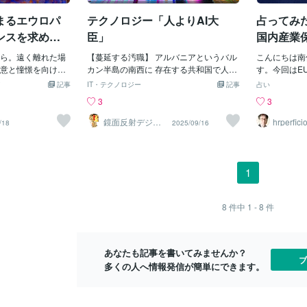
見方は、最近のロイ
弾」を地上にばらまいたら、あとど～す
状況ではあり
まるエウロパ
テクノロジー「人よりAI大
占ってみ
長官の発言によっ
るの？？あの個別の地雷だって、「地雷
も離脱を選択
けられた。オース
除去」するのに大変で「死傷者」だって
られるメリッ
ンスを求める
臣」
国内産業
、アントニー・ブリ
でるじゃろ～。それが、あんな「大量
うした中で勢
退する国
もにウクライナの
ら。遠く離れた場
で、小型の不発も多いやっかいな爆弾」
【蔓延する汚職】 アルバニアというバル
た英国がEU
こんにちは南仙台
後、ポーランドで
意と憧憬を向けら
を誰かが踏んだり、蹴ったりした
カン半島の南西に 存在する共和国で人で
厳しい状況で
す。今回はE
のように語った。
エウロパ。古典と
ら？・・・こわいぜよ！（ーー；ヤバイ
はなくAIによって 作られた「ディエラ」
も、対ロシア
た。英国が経
記事
IT・テクノロジー
記事
占い
「終了」か…とう
憶をまとい、洗練
もうね～、なんかイヤだけど「ウクライ
という女性AI型の ロボットが大臣に選ば
が重視される
して脱退しま
3
3
倒」に本気を出し
せる美女だ。 彼女
ナ」は「敗戦？」しているんだと思
れました ディエラ大臣の役目とは公共入
のチャンスに
後悔しながら
うやって回避する
女は振り返らなか
う。；；（おそらく負けているので禁止
札と言う 国や市が工事や仕事を頼む時ど
がどんな選択
活路を見い出
鏡面反射デジタ
hrperfi
/18
2025/09/16
ルアート製作所
台の父）
国防長官、ブリンケン
な友として迎えるこ
兵器を使うんだ）だから、ここで「負け
の会社に 任せるかを公平に決める制度を
みました。写
コットランド
（鈴木穣）
のゼレンスキー大
傾けることもな
を認め、国土の２０％」をロシアに提
行うとき 管理するのが仕事になってます
す。左側が結
英国内でも脱
yimages］ プーチン
で見下ろし続け
供？し、一時的でも「停戦」に合意した
人間の大臣だとわいろやプレゼントとか
ます。まず結
ます。一方で
か…とうとう米国
、すでに老いてい
ほうがいいぜよ。なんで、まだ、テレビ
名誉を与える等の事で不正に利益を得て
位置が出てい
が誕生した国
1
気を出した！ 「核
、この歪みをどう名
とか新聞とかで「善戦」してるみたいに
その会社の公共入札参加時には優先的な
は、力量や意
ており、アフ
避するか？ 〈我々
らく彼らはこう書
なってるの？？しかも「戦死・戦傷者数
利益を与える事が出来ます 更に脅迫で脅
恵、冷静や忍
規制の多い産
ナ侵攻でやったよ
過信」だった、
＝３５万？」くらいなのかな？？ウクラ
して従わせ受け入れてさせ そういう事が
味があります
て支持を強め
8
件中
1 - 8
件
きないようにする
度と道徳が、未来を
イナ人口比でいくと、まだ「戦士」って
この国は日常茶飯事で起き 汚職が横行し
大きく変化し
していない国
 want to see
じ込んだ状態だっ
いるの？？そう、ソルジャーじゃね。(^
てましたがAI ディエラでは そんな不正を
ではないとい
叫ぶ政党が支
ed）。我々は、彼らが自
前半のヨーロッパ
^；徴兵イヤだから、かなり「逃亡？」し
一切受け付けません アルバニアではこれ
だしそのため
政策にはEU
あなたも記事を書いてみませんか？
再生産できる
形だと誤認した。
てるでしょ？？？ちがう？？まさかの、
まで多くの政治家が 汚職で権力を悪用し
伴い、英国が
あります。ド
ブ
多くの人へ情報発信が簡単にできます。
、これらは人類史
このままいくと「どっちかが、広島、長
て不正に利益を得て これにに関わり全員
面でも見せ、
も強まってお
った。しかし達成
崎、の次の３番目の（原爆投下地）」っ
法律違反してるので 互いに弱みを握り合
ユーロへの
る懸念も示す
要る。ところが彼
てならないかい
い隠し続けてました 2022年にはエルバサ
て、経済規模
疑うことを拒ん
ン焼却炉事件という 公共事業の汚職でレ
とができるの