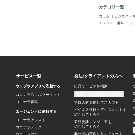
だ。 国境は理念とし
カテゴリ一覧
受け入れられたが、社
しにされた。共同体は
コラム
｜
ビジネス・
は分断され、出生率は
エンタメ・趣味
｜
占
福祉の均衡は崩れてい
慢性化し、国家債務は
た。 それでも彼女は
なら、道徳的に正しい
いう確信があったから
「癌」と呼ぶとすれば
られるのが環境への狂
守るという目的は健全
が絶対化された瞬間、
陥った。化石燃料は忌
倫理の名で排除され、
電所が解体された。エ
明ではなく物理現象で
が、忘れ去られた。 