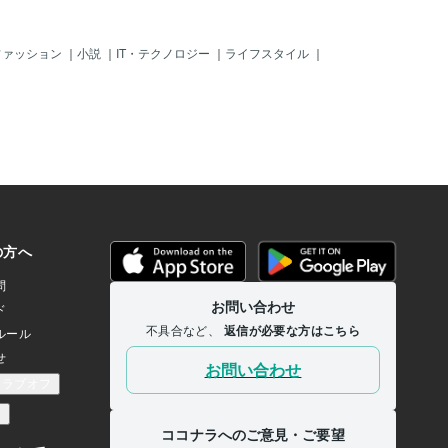
罰金払えみたいなことを言ってくるは
す。左側が結果、右側が環
ず。 当時のbo調べによると、不法滞在中
ます。まず結果ですが、死
罰金は1日50ユーロ。 Aさんはすでにド
位置が出ています。死のカ
ファッション
｜
小説
｜
IT・テクノロジー
｜
ライフスタイル
｜
イツに年単位で滞在していたので、莫大
は再出発や新展開、上昇や
な金額になってしまう！！ だから、外人
構築や復帰といった意味が
局から指摘されるまではこのことはAさ
時点ではかなり右寄りの姿
んには黙っておこうと思っていたの
る国や政党も思い切った政
に・・・。 それに、不法滞在だと指摘さ
クは承知しています。英国
れていないということは、ただの滞在ビ
民の多くがどういった影響
ザと違い、配偶者ビザ、ドイツ人と正式
認識せずに脱退の支持をし
に結婚している事実もある。そういう部
単なEUへの移動や就業でも
分で何かしら配偶者ビザだけの特権や特
となってしまいました。落
別条項のようなものがあるという線が濃
戻していますが、混乱はま
厚。 私も、これに関する情報をざっと検
てスコットランドの脱退反
索してみたのですが、さすがに私もめん
EU加盟支持の増加はこうし
どくさくてドイツの移民法を原文で当た
しています。ドイツやポー
るというこ
ガリーでもこうした強硬論