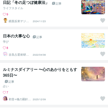
日記「冬の足つぼ健康法」
記事
ライフスタイル
9
鏡面反射デジタ
2024/11/23
ルアート製作所
（鈴木穣）
日本の大事な心
記事
学び
8
吉良占星術研究
2022/04/08
所
ルミナスダイアリー 〜心のあかりをともす
365日〜
記事
占い
7
初音⭐️魂の羅針盤
2025/12/09
ルミナススター
鑑定