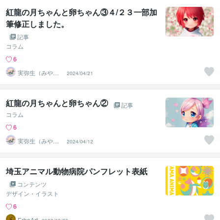
紅龍の月ちゃんと卵ちゃん③４/２３一部加
筆修正しました。
記事
コラム
6
実弥生（みや
2024/04/21
の）
紅龍の月ちゃんと卵ちゃん②
記事
コラム
6
実弥生（みや
2024/04/12
の）
埼玉アニマル動物病院パンフレット表紙
コンテンツ
デザイン・イラスト
6
ErbaArt