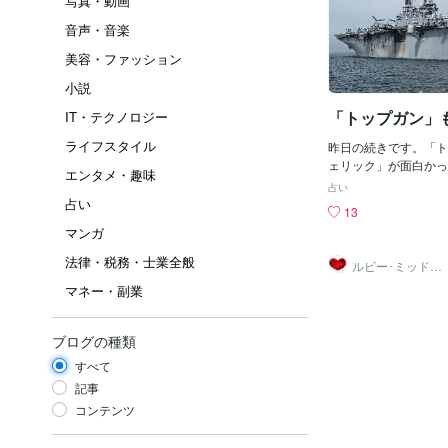
写真・動画
音声・音楽
美容・ファッション
小説
「トップガン」
IT・テクノロジー
ライフスタイル
昨日の続きです。「ト
ェリック」が面白かっ
エンタメ・趣味
Nextで前作の「トッ
占い
ニー・スコット、脚本
占い
13
ュ。ジャック・エップ
マンガ
演：トム・クルーズ、
ス、ヴァル・キルマー
法律・税務・士業全般
ルビー･ミッドナ
86年公開ですから3
イト
マネー・副業
を含めて世界中で大ヒ
ストーリーとしては、
ッチェル（コールサイ
ブログの種類
ク）がバディのグース
器学校（通称：トップ
すべて
空中戦闘機動（ドッグ
記事
という話です。主人公
コンテンツ
の夢を聞かれて教官と
が「マーヴェリック」