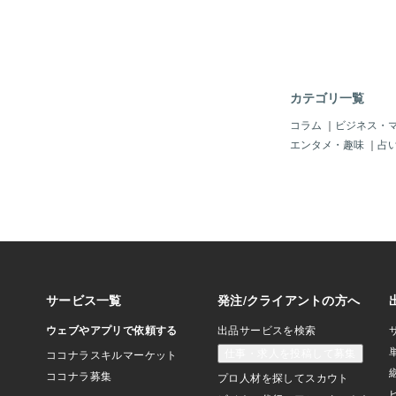
のかな。わかりません
は、まあまあですね。
けではありませんが、
ック」の方を観ていま
ジェット戦闘機の勇姿
しなくなっています。
カテゴリ一覧
たように私は濡れ場に
が、「トップガン」は
コラム
｜
ビジネス・
ヴェリック」よりも多
エンタメ・趣味
｜
占
そがれました。まあ、
初めて観れば大興奮し
すが（濡れ場ではなく
すよ）。ところで、主
てバーで出会い、彼女
ことを知らずにナンパ
があります。それで、
イチャス・ブラザーズの「Y
at Lovin' Feeli
ら迫るんですね（仲間
上手いとはいえないか
して、この曲は私のオ