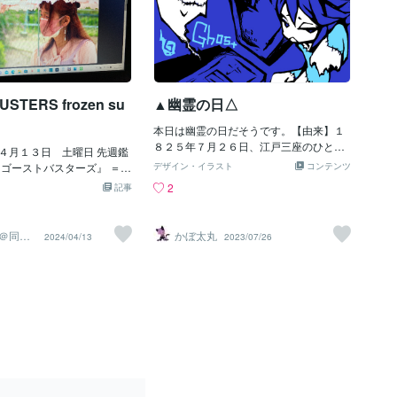
USTERS frozen su
▲幽霊の日△
本日は幽霊の日だそうです。【由来】１
８２５年７月２６日、江戸三座のひとつ
４月１３日 土曜日 先週鑑
中村座で、四代目鶴屋南北作の歌舞伎
『ゴーストバスターズ』 ＝フ
デザイン・イラスト
コンテンツ
『東海道四谷怪談』（通称・四谷怪談）
ー＝ 今作は 前作の続編に
2
記事
が初めて公演されたことに由来します。
未成年で学生の彼女が主役で
『東海道四谷怪談』は、江戸時代の事件
と知り合い 友情を育んで行
をもとに書かれた日本の怪談で、毒殺さ
して その辺りの関係性が ラ
＠同じ
かぼ太丸
2024/04/13
2023/07/26
れた四谷左門の娘・お岩が、夫・民谷伊
駆け込
に なります。 日本の怪談
右衛門に幽霊となって復讐を果たす話で
ても暗い感じに なりますよ
す。私は幽霊や怪談はすごく怖いので避
のは 対決出来る感じですよ
ける方ですが、みなさんはいかがでしょ
ラストでは 凄まじい闘いの様
うか？怖いけど、可愛くポップにイラス
 手に汗握る？ 感じで ハラ
ト可しちゃえば大丈夫！ぜひ一度覗いて
わ。 市長VSなんて構造が有
みてくださいね！
 ゴーストバスターズを 無用
ており 何かにつけて 解散カ
もりで居ます。 そこへ降り
スト退治の依頼・・。 苦々し