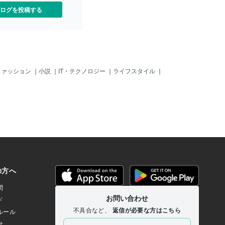
朗報が！ そんな展開は 私達
ログを投稿する
の中にも 見付けられるんじ
？ 最後には どさくさに紛れ
かんや」と うやむやに これ
常へと 戻って行くんですよ
やっぱり シリーズを 全部
 あの軽快な曲は 小躍りした
 楽しさが有るし 国外のゴー
ファッション
｜
小説
｜
IT・テクノロジー
｜
ライフスタイル
｜
 概念とか 考え方が 現れて
ですよね。 秀逸な娯楽映画
。 是非 映画館へ足を運ぶ事
 お薦めします。 ちなみに、
の作品は 残り二つ。 共に邦
と時代劇。 私は何を観るので