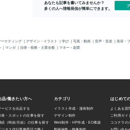
が。評価として
る。ロシアはもっと酷く情報の管理が有
あなたも記事を書いてみませんか？
く思う市長に
ブ
面白くなかったわ
って、誰もその全容は知らない、現代は
多くの人へ情報発信が簡単にできます。
の日々の生活
先に「マーヴェリ
ＳＮSが有って、一般人の投稿が世界中
ゃ ないかな
すからね。特に、
に拡散されて、写真や動画で判断でき
て 「なんや
にはそれほど感激
る。私達が目撃者になるのだ。目撃者が
まで通りな日
さらに、昨日書い
多ければ多いほど情報の精度は上がる、
ねぇ・・。 
興味がないのです
秘密情報が秘密で無くなって、自身で判
観て欲しい！
恋愛要素が「マー
断する資料になる。ただしゴーストがも
くなるような
マーケティング
｜
デザイン・イラスト
｜
学び
｜
写真・動画
｜
音声・音楽
｜
美容・
く、かなり興趣を
たらす情報も選ばれた情報なので、取捨
ストに対する
い
｜
マンガ
｜
法律・税務・士業全般
｜
マネー・副業
36年前に映画館で
選択のされた情報であるのを、私達は忘
いると思うん
ただろうと思いま
れてはいけない。ゴーストはアメリカだ
だと思います
、戦闘機を見てで
けでなく他の国にもいて、その国に都合
を 個人的に
人公が恋人に初め
いい様に発信される、かの国ではゴース
今月鑑賞予定
が実は教官である
トとは言われないだろうが。日本がプー
画、 アニメ
しようとする場面
チンの演説でもアメリカに騙されていた
しょうか？
主人公は彼女にラ
のでは無いと、感じているのは実は戦後
ou've Lost Th
に情報が自由に得られるようになったか
n'」をアカペラで歌いなが
らなのです。見るのも読むのも、書き手
も応援）。あまり
写し手の眼が入るので事実かどうかは、
な。それはいいと
即座には判断できない。事実の積み重ね
ー
によってしか自身の考え得る真実に辿り
着かないのだ。人は右とか左とか考えず