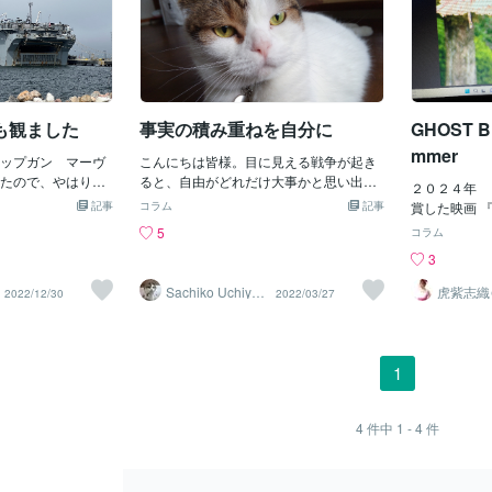
も観ました
事実の積み重ねを自分に
GHOST B
mmer
ップガン マーヴ
こんにちは皆様。目に見える戦争が起き
たので、やはりU-
ると、自由がどれだけ大事かと思い出す
２０２４年 
プガン」（監督：ト
のは私だけだろうか？ロシアの人々も不
記事
コラム
記事
賞した映画 
：ム・キャッシ
自由だと思ってそこに居るのではない、
ローズンサマ
5
コラム
ス・ジュニア、出
解らないから不自由を感じていないのだ
なります。 
3
ケリー・マクギリ
ろう。不自由と言っても生活では無い、
劇途中に幽霊
）を観ました。19
戦争に巻き込まれる部分では誰もが不自
く？ 結果と
Sachiko Uchiya
虎紫志織
2022/12/30
2022/03/27
6年前の映画で、日本
由なのですが、言いたいのは情報の自由
ma
目線の『
ストへの布石
み寺』
ットしています。
が無いという事。勿論、どんな情報でも
物は どうし
主人公ピート・ミ
手に入れるのかと言えば、そうで無いの
ね？ あっち
ン：マーヴェリッ
は自明の理で人間一人では何にも解らな
ね？ 確かに
1
と米海軍戦闘機兵
い、情報は人から手に入れるしか無いの
子が描かれて
ガン）に入学し、
だ。「ゴースト」という人たちがいるら
ハラしました
ファイト）を学ぶ
しい、政府がは発信したい（ここが大
って 市長は
4
件中
1 - 4
件
は最後の方で将来
事）国家の秘密を発信する人達だ、これ
の長物と思っ
答えますが、これ
はアメリカの戦略で事実を言ってはいて
ードを切るつ
制作のきっかけな
も、選別された事実だけを知らされてい
掛かる ゴー