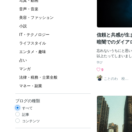
写真・動画
音声・音楽
美容・ファッション
小説
信頼と共感が生
IT・テクノロジー
暗闇でのダイア
ライフスタイル
忘れないうちにと思い
エンタメ・趣味
以上たってしまいまし
占い
たことをシェアします
学び
開催されている ダイ
マンガ
9
ダーク というイベン
法律・税務・士業全般
た。夫と息子（6歳）
ことのわ 校
正・校閲
チャレンジ。暗闇での
マネー・副業
あって、まず息子に暗
を拒否されたり、怖が
受け入れられるよう、
ブログの種類
ら説明に臨みました。
すべて
うのと同じ白杖を明る
わせて選び、次に進ん
記事
トで照らされた説明を
コンテンツ
屋。同じチームでの参
名（うち二人が小学校