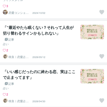
3
恋愛コンシェル
2024/10/02
ジュ ｜ ソウメイ
「“最近やたら眠くない？それって人生が
切り替わるサインかもしれない」
記事
占い
2
咲良｜恋愛占い
2026/05/12
心導師
「いい感じだったのに終わる恋、実はここ
で止まってます」
記事
占い
2
咲良｜恋愛占い
2026/04/30
心導師