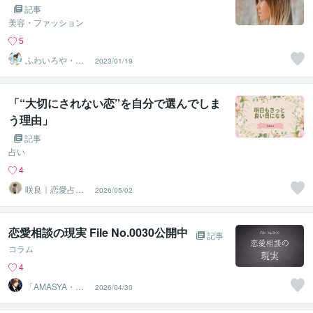
記事
美容・ファッション
5
ふわいろや・薄
2023/01/19
毛、抜け毛専門
美容師
「“大切にされない恋”を自分で選んでしま
う理由」
記事
占い
4
咲良｜恋愛占い
2026/05/02
心導師
恋愛相談の現実 File No.0030公開中
記事
コラム
4
「AMASYA・ま
2026/04/30
しゃ」