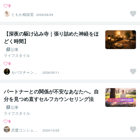
9
ともか相談室
2026/06/29
【深夜の駆け込み寺｜張り詰めた神経をほ
どく時間】
記事
ライフスタイル
9
セバスチャン・
2026/05/11
ミカエリス
パートナーとの関係が不安なあなたへ。自
分を見つめ直すセルフカウンセリング法
記事
ライフスタイル
9
恋愛コンシェル
2024/10/23
ジュ ｜ ソウメイ