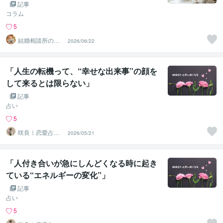
記事
コラム
5
結婚相談所の代
2026/06/22
表カウンセラー
松尾
「人生の転機って、“幸せな出来事”の顔を
して来るとは限らない」
記事
占い
5
咲良｜恋愛占い
2026/05/21
心導師
「人付き合いが急にしんどくなる時に起き
ている“エネルギーの変化”」
記事
占い
5