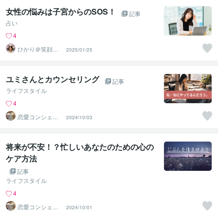
女性の悩みは子宮からのSOS！
記事
占い
4
ひかり＠笑顔へ
2025/01/25
導くヒーリング
セラピスト
ユミさんとカウンセリング
記事
ライフスタイル
4
恋愛コンシェル
2024/10/03
ジュ ｜ ソウメイ
将来が不安！？忙しいあなたのための心の
ケア方法
記事
ライフスタイル
4
恋愛コンシェル
2024/10/01
ジュ ｜ ソウメイ