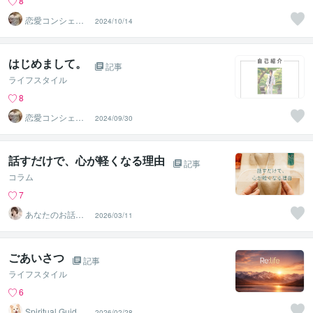
8
恋愛コンシェル
2024/10/14
ジュ ｜ ソウメイ
はじめまして。
記事
ライフスタイル
8
恋愛コンシェル
2024/09/30
ジュ ｜ ソウメイ
話すだけで、心が軽くなる理由
記事
コラム
7
あなたのお話ゆ
2026/03/11
っくり聴きます
／ゆうか＊
ごあいさつ
記事
ライフスタイル
6
Spiritual Guide
2026/02/28