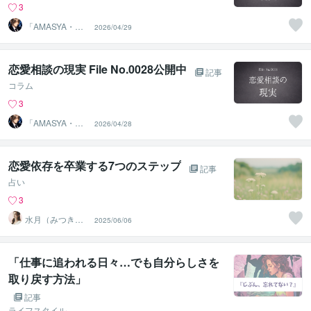
3
「AMASYA・ま
2026/04/29
しゃ」
恋愛相談の現実 File No.0028公開中
記事
コラム
3
「AMASYA・ま
2026/04/28
しゃ」
恋愛依存を卒業する7つのステップ
記事
占い
3
水月（みつき）
2025/06/06
直感で縁を導く
タロット
「仕事に追われる日々…でも自分らしさを
取り戻す方法」
記事
ライフスタイル