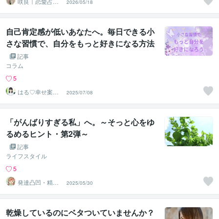
咲良｜恋愛占い
2026/05/18
心導師
自己肯定感が低いあなたへ。毎日できる小
さな習慣で、自分をもっと好きになる方法
記事
コラム
5
はる♡幸せ案内
2025/07/08
人
「がんばりすぎる私」へ。～そっと心をゆ
るめるヒント・第2弾～
記事
ライフスタイル
5
発達凸凹・精神
2025/05/30
専門カウンセラ
ー○haru
乾燥しているのにベタついていませんか？