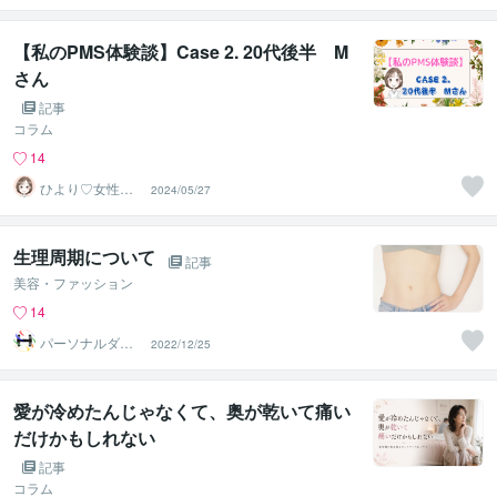
【私のPMS体験談】Case 2. 20代後半 M
さん
記事
コラム
14
ひより♡女性の
2024/05/27
お悩み相談室
生理周期について
記事
美容・ファッション
14
パーソナルダイ
2022/12/25
エットジムLTB
愛が冷めたんじゃなくて、奥が乾いて痛い
だけかもしれない
記事
コラム