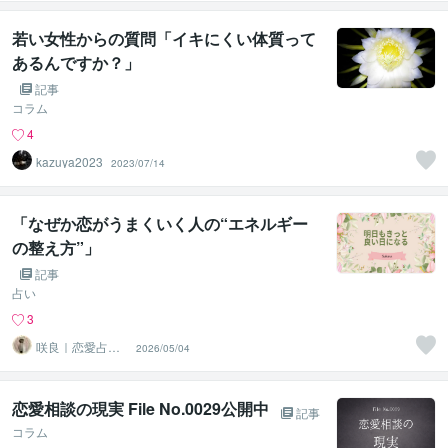
若い女性からの質問「イキにくい体質って
あるんですか？」
記事
コラム
4
kazuya2023
2023/07/14
「なぜか恋がうまくいく人の“エネルギー
の整え方”」
記事
占い
3
咲良｜恋愛占い
2026/05/04
心導師
恋愛相談の現実 File No.0029公開中
記事
コラム