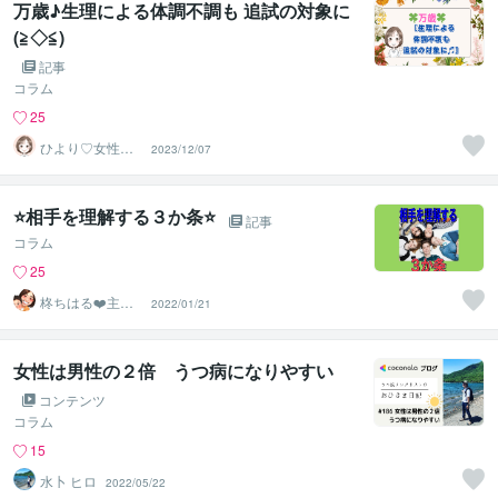
万歳♪生理による体調不調も 追試の対象に
(≧◇≦)
記事
コラム
25
ひより♡女性の
2023/12/07
お悩み相談室
⭐️相手を理解する３か条⭐️
記事
コラム
25
柊ちはる❤️主婦
2022/01/21
のお悩み相談Ro
om❤️
女性は男性の２倍 うつ病になりやすい
コンテンツ
コラム
15
水卜 ヒロ
2022/05/22