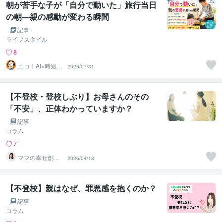
朝が苦手な子が「自分で動いた」旅行当日
の朝―親の感動が変わる瞬間
記事
ライフスタイル
8
ニコ｜AI×時短家
2026/07/31
事と家計を整え
るママ
【不登校・登校しぶり】お母さんのその
「不安」、正体わかっていますか？
記事
コラム
7
ママの幸せ創造
2026/04/18
マスター ASU
KA
【不登校】親はなぜ、罪悪感を抱くのか？
記事
コラム