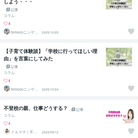
しよう・・・
記事
コラム
4
tomocoニンゲン
2025/10/25
分析＠JLT
【子育て体験談】「学校に行ってほしい理
由」を言葉にしてみた
記事
コラム
4
tomocoニンゲン
2025/10/24
分析＠JLT
不登校の親、仕事どうする？
記事
コラム
4
ともママ｜不登
2025/09/12
校専門カウンセ