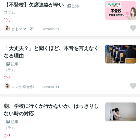
【不登校】欠席連絡が辛い
記事
コラム
5
ともママ｜不登
2026/05/09
校専門カウンセ
ラー
「大丈夫？」と聞くほど、本音を言えなく
なる理由
記事
コラム
5
ママの幸せ創造
2026/04/14
マスター ASU
KA
朝、学校に行くか行かないか、はっきりし
ない時の対応
記事
コラム
5