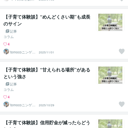
マスター ASU
KA
【子育て体験談】“めんどくさい期”も成長
のサイン
記事
コラム
4
tomocoニンゲン
2025/11/01
分析＠JLT
【子育て体験談】“甘えられる場所”がある
という強さ
記事
コラム
4
tomocoニンゲン
2025/10/29
分析＠JLT
【子育て体験談】信用貯金が減ったらどう