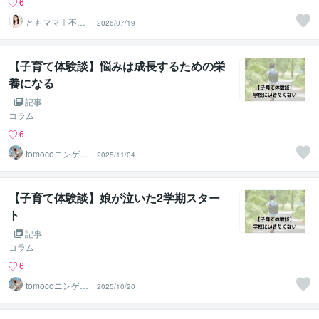
6
ともママ｜不登
2026/07/19
校専門カウンセ
ラー
【子育て体験談】悩みは成長するための栄
養になる
記事
コラム
6
tomocoニンゲン
2025/11/04
分析＠JLT
【子育て体験談】娘が泣いた2学期スター
ト
記事
コラム
6
tomocoニンゲン
2025/10/20
分析＠JLT