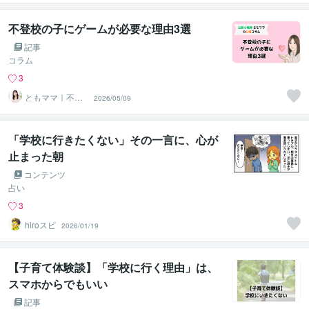
ラー
不登校の子にゲームが必要な理由3選
記事
コラム
3
ともママ｜不登
2026/05/09
校専門カウンセ
ラー
「学校に行きたくない」その一言に、心が
止まった朝
コンテンツ
占い
3
hiroスピ
2026/01/19
【子育て体験談】「学校に行く理由」は、
スマホからでもいい
記事