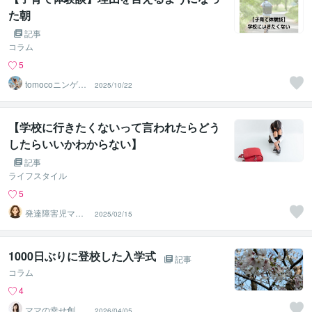
た朝
記事
コラム
5
tomocoニンゲン
2025/10/22
分析＠JLT
【学校に行きたくないって言われたらどう
したらいいかわからない】
記事
ライフスタイル
5
発達障害児ママ
2025/02/15
＊さくら＊（3児
の元毒親）
1000日ぶりに登校した入学式
記事
コラム
4
ママの幸せ創造
2026/04/05