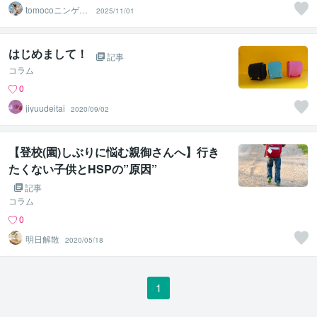
tomocoニンゲン
2025/11/01
分析＠JLT
はじめまして！
記事
コラム
0
jiyuudeitai
2020/09/02
【登校(園)しぶりに悩む親御さんへ】行き
たくない子供とHSPの”原因”
記事
コラム
0
明日解散
2020/05/18
1