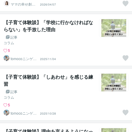
ママの幸せ創造
2026/04/07
マスター ASU
KA
【子育て体験談】「学校に行かなければな
らない」を手放した理由
記事
コラム
5
tomocoニンゲン
2025/11/04
分析＠JLT
【子育て体験談】「しあわせ」を感じる練
習
記事
コラム
5
tomocoニンゲン
2025/10/28
分析＠JLT
【子育て体験談】理由を言えるようになっ