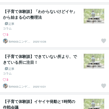
【子育て体験談】「わからないけどイヤ」
から始まる心の整理法
記事
コラム
3
tomocoニンゲン
2025/10/26
分析＠JLT
【子育て体験談】できていない所より、で
きている所に注目！
記事
コラム
3
tomocoニンゲン
2025/10/21
分析＠JLT
【子育て体験談】イヤイヤ発動と1時間の
作戦会議