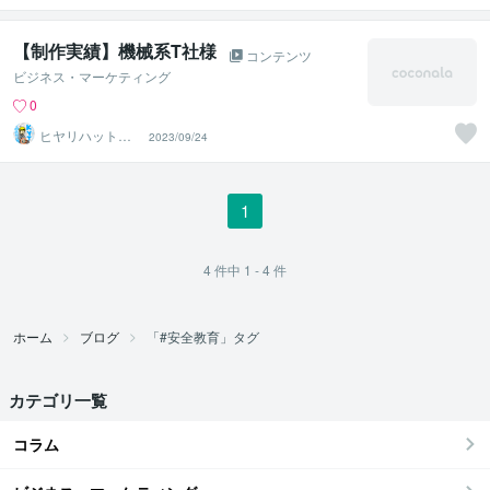
【制作実績】機械系T社様
コンテンツ
ビジネス・マーケティング
0
ヒヤリハット危
2023/09/24
険予知イラスト
屋
1
4
件中
1 - 4
件
ホーム
ブログ
「#安全教育」タグ
カテゴリ一覧
コラム