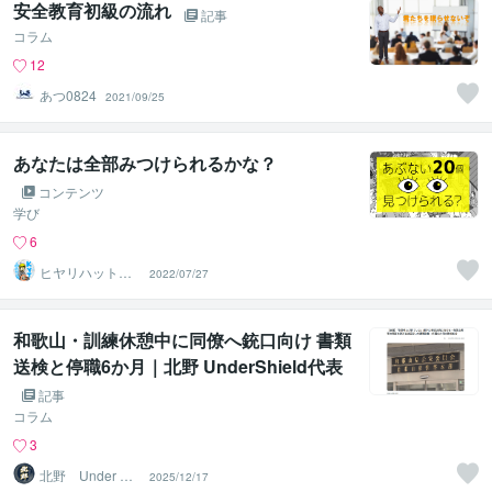
安全教育初級の流れ
記事
コラム
12
あつ0824
2021/09/25
あなたは全部みつけられるかな？
コンテンツ
学び
6
ヒヤリハット危
2022/07/27
険予知イラスト
屋
和歌山・訓練休憩中に同僚へ銃口向け 書類
送検と停職6か月｜北野 UnderShield代表
の見解
記事
コラム
3
北野 Under Shi
2025/12/17
eld代表