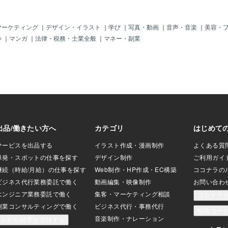
理解が深まるのではないかと考察してい
提供することにあ
ます。 どこかの病院で２回説明をしてく
にスタートするこ
る医者を見つけたら、それは心臓ドクタ
新しい経験やアイ
マーケティング
｜
デザイン・イラスト
｜
学び
｜
写真・動画
｜
音声・音楽
｜
美容・
ーXかもしれません。
そして、それらの
い
｜
マンガ
｜
法律・税務・士業全般
｜
マネー・副業
が、次なる進化へ
。 例えば、新しい
む際、最初のうち
ことがよくありま
セスで得られる実
最終的には目標に
す。失敗を受け入
ことが、持続可能
つまり、7割スター
適応力を育むもの
まりにプロセスに
柔軟に変化に対応
することで、より