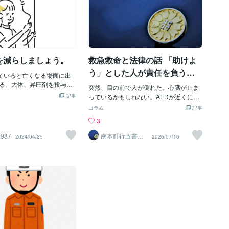
を減らしましょう。
救急救命と法律の話 「助けよ
う」とした人が責任を負うこ
していると亡くなる場面に出
とはあるのか？
る。大体、昇圧剤を投与し
突然、目の前で人が倒れた。心臓が止ま
くて、輸液量を増やすパタ
記事
っているかもしれない。AEDが近くにあ
点滴の量も５L/日程度投与
る。しかし、多くの人が一瞬ためらいま
コラム
記事
る。普通の人ならおしっこ
す。「もし間違っていたら？」「胸骨圧
3
、重症な患者はおしっこが
迫で骨が折れたら？」「AEDを使って何
な状態の患者の体はどうな
かあれば責任を取らされるのでは？」法
1987
南本町行政書士
2024/04/25
2026/07/16
んどんむくんでいきます。
事務所
律を知ることで、その迷いは少し小さく
てたから足がむくんじゃっ
なるかもしれません。日本には「助ける
ベルではなく手、足、お
義務」はあるのか日本では、一般市民に
などすべてむくむ。なの
対して「必ず救助しなければならない」
と別人のような姿になる。
という包括的な法律上の義務はありませ
療者は「そろそろ点滴減ら
ん。例えば、通りすがりの人が倒れてい
える。これは「点滴減らし
る人を発見しても、法律上当然に救助義
あの世に送り出そう」とい
務が課されるわけではありません。もっ
く、容姿が変わるのが不憫
とも、親が子どもを放置する場合や、介
いからだ。この治療方針の
護施設の職員、医師、看護師など、その