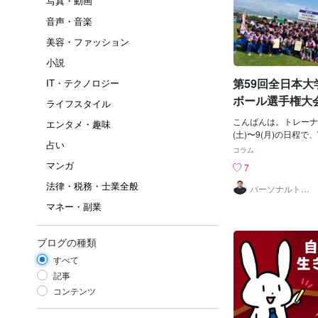
写真・動画
音声・音楽
美容・ファッション
小説
第59回全日本大
IT・テクノロジー
ボール選手権大
ライフスタイル
こんばんは。トレーナ
エンタメ・趣味
(土)〜9(月)の日程
占い
ツ公園にて行われた「
コラム
男子ソフトボール選手
マンガ
7
として参加してきました
法律・税務・士業全般
の熱い戦いが繰り広げ
パーソナルトレ
ーナー 渡辺
体育大学でした㊗️お
マネー・副業
す！有名な日体大伝統
サ」も観れました♪こ
リスクが高いので、W
ブログの種類
監視していました。ま
すべて
には看護師さんのサポ
がたかったです。ソフ
記事
面（A～D）あり、私
コンテンツ
し、必要に応じてすぐ
向かい、緊急事態に対