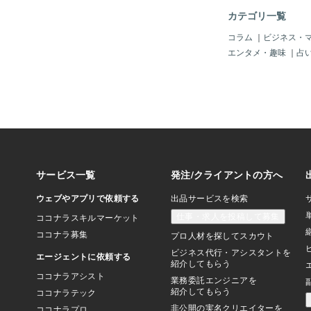
や誤りから学ぶ機会を
カテゴリ一覧
ります。完璧を求めず
とで、失敗を恐れずに
コラム
｜
ビジネス・
デアに挑戦できます。
エンタメ・趣味
｜
占
挫折から得られた洞察
と導いてくれるのです
プロジェクトに取り組
は計画通りに進まない
す。しかし、そのプロ
践的な知識や経験が、
近づく手助けとなりま
れ、修正しながら進む
な成功への道です。 
トの哲学は、柔軟性と
です。完璧を求めるあ
固執するのではなく、
し、失敗から学び進化
良い結果にたどり