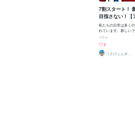
ていました。大会期間
7割スタート！ 
部死球が多発し、投球
トボール特有のピッチ
目指さない！【
の距離の短さから危険
理カウンセラー
した。男子はあまりま
私たちの日常は多くの
ん」のココナラ
と言われていますが、
れています。新しいプ
ドの着用や常時救護班
に取り組むとき、つい
コラム
らを整えた環境下での
われ、「最初から完璧
3
重要に感じます。最終
ない」と考えがちです
動もありましたが、結
化の原点は7割スター
うさぴょん＠癒
し系アラフィフ
ず、本当に良かったで
ません。 完璧主義は
心寄り添い人
すが、今回私は大学スポ
っている一方で、時に
S（一般社団法人 大
因となります。最初か
からの要請にて、こち
めることは、新たな挑
ていただきました。以
身へのプレッシャーを
り。UNIVASは、学
れを引き起こします。
ツからさまざまな学び
「7割スタート、完璧
を最大限に活かし、必
に焦点を当ててみまし
を育めるようにサポー
根本には、進化と学習
学スポーツを取り巻く
ます。何か新しいこと
備・改善することで、
初は十分に理解してい
り出す価値や感動を世
識やスキルを身につけ
社会
とが大切です。これに
践を通じて学び、進化
出します。 7割スタ