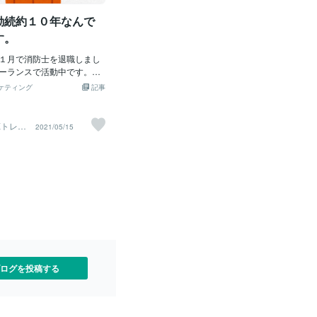
家族の理解を得るには丁寧
立場や契約、法律上の義務から救助義務
で、「点滴を減らします」
勤続約１０年なんで
が生じるケースはあります。つまり、一
「この医師や看護師はおか
般市民と、法的な保護義務を負う人とで
す。
てしまう。特にICUや救急
は立場が異なるのです。AEDで骨が折れ
気だった方が急変し数日が
１月で消防士を退職しまし
たら？胸骨圧迫（心臓マッサージ）を適
くなる場合は、状況を理解
ーランスで活動中です。自
切に行うと、高齢者では肋骨や胸骨が骨
を責めるパターンが多い。
識が人のためになればと思
折することがあります。しかし、これは
ケティング
記事
を減らす場合は（こまめな
めた理由は、組織の考えが
決して珍しいことではありません。心臓
い状況を理解してもらった
の低下につながっており閉
を動かすためには、それだけ強い圧迫が
後が短いがAさんの姿が変
造を悪用してる職員が多す
必要だからです。またAEDは、必要があ
Xトレー
2021/05/15
それを望むか・輸液によ
ポ
一員であることに抵抗があ
ると機械が判断した場合にのみ電気ショ
響を与えている可能性があ
。この時代に消防士や公務
ックを行います。誤って健康な人にショ
減らすことも患者のためで
は多いと思いますが先に入
ックを与えるような構造にはなっていま
解してもらうような説明が
気感や望まれる人物像等公
せん。民事責任を負う可能性は？救命の
事をしていく上でストレス
ために合理的な行動をした結果、一定の
方等ご相談いただければ力
損傷が生じたとしても、それだけで直ち
他にも消防士になる前にロ
に損害賠償責任が認められるとは考えら
いや上達への最短距離等、
れていません。民法上、不法行為責任が
であれば可能な限りお答え
成立するためには、故意または過失違法
なりとご相談ください。こ
性損害因果関係などが必要になります。
関係の出品していきますの
緊急事態において、人命救助を目的とし
ログを投稿する
ばお声かけ下さいませ(^^♪
て社会通念上相当な方法で救命活動を行
ったのであれば、違法性や