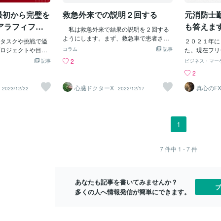
す。「大卒区分（一類）」「短大区分
変更について
中、予想以上に頭
（二類）」「高卒区分する（三類）」と
な説明が必要
最初から完璧を
救急外来での説明２回する
元消防士
速度の速さやソフ
東京消防庁のように実施する場合もあり
だけ伝えると
ャーとバッターと
アラフィフ心
も答えま
ますが、多くの自治体では年１回でしょ
私は救急外来で結果の説明を２回する
しい」と思っ
性をとても感じま
「うさぴょ
う。つまり、その年の１回で合格を逃す
ようにします。まず、救急車で患者さん
など今まで元
だ普及していない
タスクや挑戦で溢
２０２１年に
と「１年間の空白」が生まれるのです。
が運ばれてくると、ご家族は待合室へ患
んばっても亡
電話相談】
今後フェイスガー
ロジェクトや目標
コラム
記事
た。現在フリ
それを避けるために多くの受験者は「併
者本人はERへ別れ別れになります。患者
できず医療者
の配置など、これ
つい完璧主義に囚
分の経験や知
2
記事
ビジネス・マー
願」をします。試験日程が重ならない限
さんは採血、レントゲン撮影、心電図、
なので、点滴
練習や大会運営が
でなければ意味が
ってます。辞
2
り、できるだけ多く受験をしているので
心エコーなどの検査が行われながら、同
病状説明を行
日には救急車の出
。しかし、実は進
市民サービス
す。その中で本命に合格すればそこで消
時並行で治療が行われます。そして検査
うえで）・予
果大事には至ら
トにあるのかもしれ
鎖的な組織構
心臓ドクターX
真心のF
2023/12/22
2022/12/17
防士に、お試しだったところなら辞退し
結果などが全て出揃うまでに小一時間は
わるが家族は
ダー ポ
す。最後になりま
素晴らしい目標を持
ぎるためその
て翌年に再受験などするのが一般的な流
かかることになります。患者さんとして
り、呼吸に影
ーツ協会UNIVA
は進捗を妨げる要
ったためです
れです。公務員予備校の学生などは、警
は辛い症状でERに入り、目まぐるしく１
るなど輸液を
学スポーツ協会）様
ら完璧な状態を求
員を目指す方
察や自衛隊、海上保安庁など手当たり次
時間程度検査治療を受けているのですか
あることを理
らの大会に派遣し
戦に対する自分自
ってからの空
1
第に受験をします。これは本人というよ
ら、かなり頭の中が混乱した状況が続く
必要である。
下ホームページよ
高め、失敗への恐
務員として仕
り合格実績を必要とする学校側の方針で
といっても過言ではありません。 そこ
生たちが大学スポー
そこで、私たちは
の少ない考え
す。さて、もし不合格になり「１年間の
で私は検査結果などまずERの患者本人に
を得て、その知見
を目指さない」哲学
になります。
7
件中
1 - 7
件
受験浪人」が決まると・・・周囲の合格
詳しく説明を行います。その上でご家族
要とされる人間力
ょう。 この哲学の
ープの取り扱
した友人たちが話す「消防学校の生活」
をERに招き入れ、再度患者本人とご家族
トする。そして大
のプロセスがあり
消防士の業務
などキラキラした話を聞くことになり、
にほぼ同様の説明を行います。そうする
環境を継続的に整
を始めるとき、最
しますので何
それがモチベーションになれば良いです
とご家族は（家族とはいえ）他人事です
あなたも記事を書いてみませんか？
大学スポーツが作
なくても、7割の知
れから、消防
ブ
が、1年という時間の長
ので一度目の説明で十分に理解いただけ
多くの人へ情報発信が簡単にできます。
の中に届け、その
てスタートするこ
で興味があれ
ますが、混乱していた患者本人も家族と
より、早期から実
ともにもう一度冷静に２回目の説明を受
できる余地を生み
けることにより、ご自身の病状に対する
ートの利点は、失敗