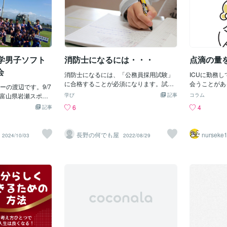
学男子ソフト
消防士になるには・・・
点滴の量
会
消防士になるには、「公務員採用試験」
ICUに勤務
に合格することが必須になります。試験
会うことがあ
ーの渡辺です。9/7
と一言で表しても「東京消防庁」「横浜
ても血圧が低
で、富山県岩瀬スポー
学び
記事
コラム
市消防局」「○○地域消防組合」などさま
ーンが多い。
第59回全日本大学
6
4
記事
ざまです。まず、”消防業務”は地方自治
することもあ
権大会」の救護班
体がそれぞれに担っており、都道府県警
で出ていくが
⚾️総勢32チーム
察とは大きく異なります。東京消防庁も
出ない。そん
られ、優勝は日本
長野の何でも屋
nurseke
2024/10/03
2022/08/29
一部自治体（稲城市と島しょ部）を除
ってるか。ど
めでとうございま
き、23区や立川市、多摩市などは”消防業
「長時間立っ
の応援「エッサッ
務を委託”しているのです。そして、日本
た」というレ
の時期は熱中症の
全国どこで消防士を目指しても避けては
腹、顔、陰部
BGT計を定期的に
通れないもの・・・それが、「消防吏員
で、１日経つ
た、緊急事態の際
採用試験」となります。（吏員＝公務員
そんなとき医
ートが本当にあり
のこと）合格までの倍率も30倍を超える
そうか」と考
トボールコートは4
ところから、1倍のところまでバラバラで
て、さっさと
は大会本部に常駐
す。公務員試験はほとんどの消防組織が
うことではな
に自転車で現場に
試験区分ごとに”年１回”行なっていま
でしょうがな
応できるようにし