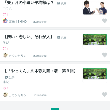
「夫」月の小遣い平均額は？
記事
コラム
4
紫光【SHIKO】
2024/05/10
遠隔透視鑑定士
【憎い・恋しい、それが人】
記事
学び
4
カウンセリング
2021/05/12
ルーム【弥九蔵
の部屋】
【「やっくん」久木弥九蔵：著 第３回】
記事
小説
3
カウンセリング
2021/04/19
ルーム【弥九蔵
の部屋】