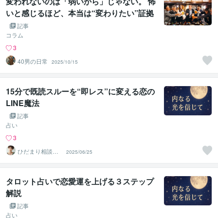
変われないのは「弱いから」じゃない。 怖
いと感じるほど、本当は“変わりたい”証拠
です。
記事
コラム
3
40男の日常
2025/10/15
15分で既読スルーを“即レス”に変える恋の
LINE魔法
記事
占い
3
ひだまり相談室
2025/06/25
ハル
タロット占いで恋愛運を上げる３ステップ
解説
記事
占い