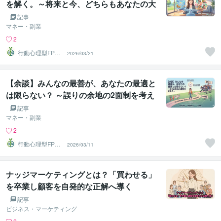
を解く。～将来と今、どちらもあなたの大
事な資産～
記事
マネー・副業
2
行動心理型FP＠
2026/03/21
しょるだぁ
【余談】みんなの最善が、あなたの最適と
は限らない？ ～誤りの余地の2面制を考え
る～
記事
マネー・副業
2
行動心理型FP＠
2026/03/11
しょるだぁ
ナッジマーケティングとは？「買わせる」
を卒業し顧客を自発的な正解へ導く
記事
ビジネス・マーケティング