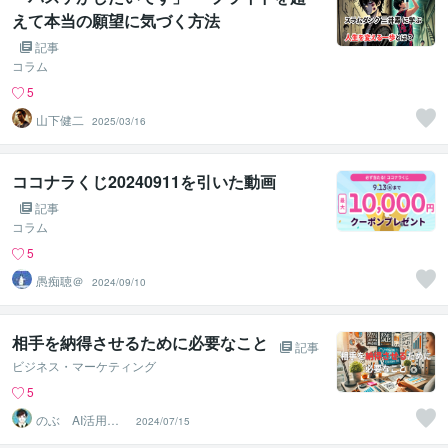
えて本当の願望に気づく方法
記事
コラム
5
山下健二
2025/03/16
ココナラくじ20240911を引いた動画
記事
コラム
5
愚痴聴＠
2024/09/10
相手を納得させるために必要なこと
記事
ビジネス・マーケティング
5
のぶ AI活用か
2024/07/15
んたんコンテン
ツ制作術