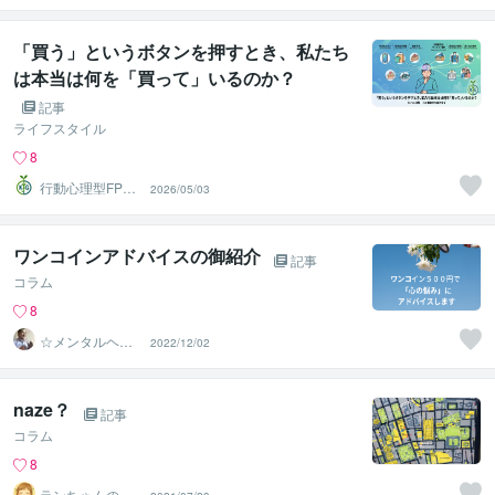
祉士
「買う」というボタンを押すとき、私たち
は本当は何を「買って」いるのか？
記事
ライフスタイル
8
行動心理型FP＠
2026/05/03
しょるだぁ
ワンコインアドバイスの御紹介
記事
コラム
8
☆メンタルヘル
2022/12/02
スナビゲーター
☆ 濵野功一
naze？
記事
コラム
8
ランちゃんのマ