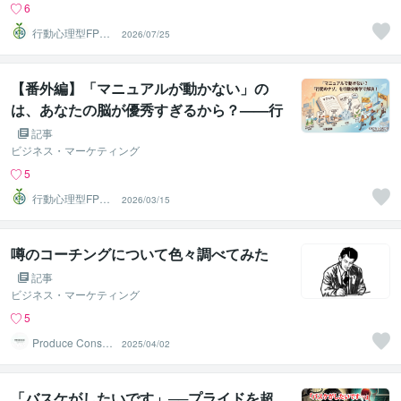
6
行動心理型FP＠
2026/07/25
しょるだぁ
【番外編】「マニュアルが動かない」の
は、あなたの脳が優秀すぎるから？——行
動分析学で解く「マニュアルの行間」
記事
ビジネス・マーケティング
5
行動心理型FP＠
2026/03/15
しょるだぁ
噂のコーチングについて色々調べてみた
記事
ビジネス・マーケティング
5
Produce Consult
2025/04/02
ing
「バスケがしたいです」──プライドを超