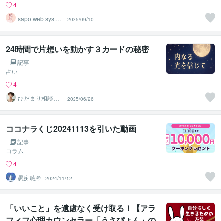
4
sapo web syste
2025/09/10
m
24時間で片想いを動かす３カードの秘密
記事
占い
4
ひだまり相談室
2025/06/26
ハル
ココナラくじ20241113を引いた動画
記事
コラム
4
愚痴聴＠
2024/11/12
「いいこと」を遠慮なく受け取る！【アラ
フィフ心理カウンセラー「うさぴょん」の