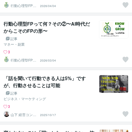
行動心理型FP＠
2026/04/04
しょるだぁ
行動心理型FPって何？その②〜AI時代だ
からこそのFPの形〜
記事
マネー・副業
3
行動心理型FP＠
2026/03/04
しょるだぁ
「話を聞いて行動できる人は5%」です
が、行動させることは可能
記事
ビジネス・マーケティング
3
山下 経営コンサ
2025/10/17
ル／コーチ