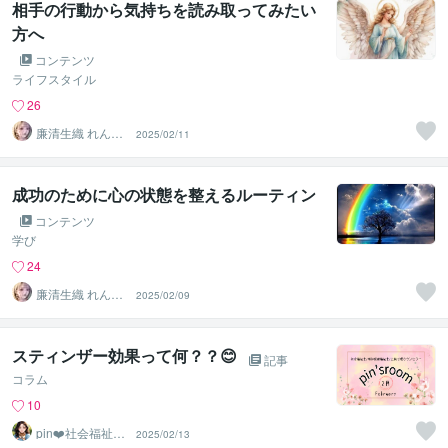
相手の行動から気持ちを読み取ってみたい
方へ
コンテンツ
ライフスタイル
26
廉清生織 れんせ
2025/02/11
い さき
成功のために心の状態を整えるルーティン
コンテンツ
学び
24
廉清生織 れんせ
2025/02/09
い さき
スティンザー効果って何？？😊
記事
コラム
10
pin❤️社会福祉
2025/02/13
士・精神保健福