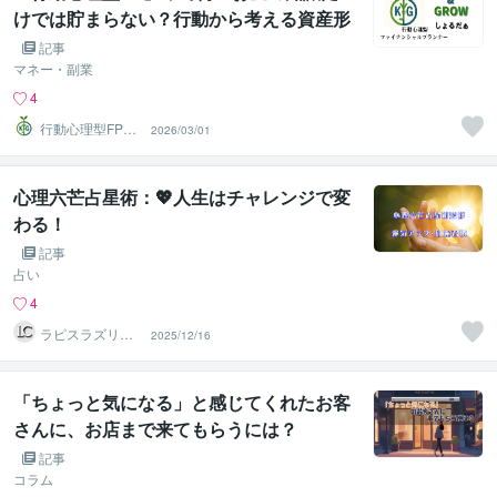
けでは貯まらない？行動から考える資産形
成
記事
マネー・副業
4
行動心理型FP＠
2026/03/01
しょるだぁ
心理六芒占星術：💖人生はチャレンジで変
わる！
記事
占い
4
ラピスラズリク
2025/12/16
リエイト
「ちょっと気になる」と感じてくれたお客
さんに、お店まで来てもらうには？
記事
コラム