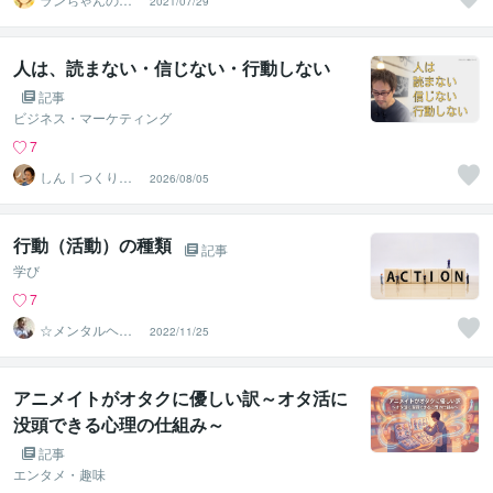
2021/07/29
マ
人は、読まない・信じない・行動しない
記事
ビジネス・マーケティング
7
しん｜つくり手
2026/08/05
応援サポーター
行動（活動）の種類
記事
学び
7
☆メンタルヘル
2022/11/25
スナビゲーター
☆ 濵野功一
アニメイトがオタクに優しい訳～オタ活に
没頭できる心理の仕組み～
記事
エンタメ・趣味