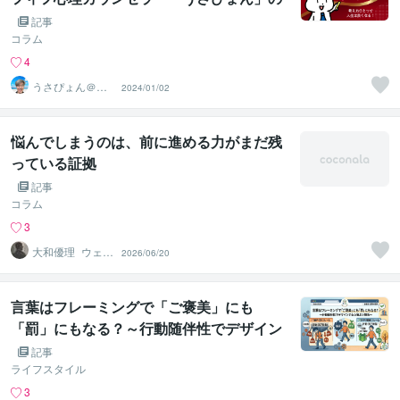
ココナラ電話相談】
記事
コラム
4
うさぴょん＠癒
2024/01/02
し系アラフィフ
心寄り添い人
悩んでしまうのは、前に進める力がまだ残
っている証拠
記事
コラム
3
大和優理_ウェル
2026/06/20
ネスパートナー
言葉はフレーミングで「ご褒美」にも
「罰」にもなる？～行動随伴性でデザイン
する心地よい関係～
記事
ライフスタイル
3