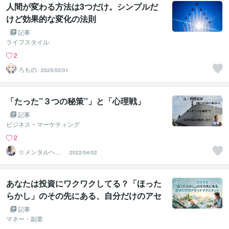
人間が変わる方法は3つだけ。シンプルだ
けど効果的な変化の法則
記事
ライフスタイル
2
ろもの
2025/02/01
「たった”３つの秘策”」と「心理戦」
記事
ビジネス・マーケティング
2
☆メンタルヘル
2022/04/02
スナビゲーター
☆ 濵野功一
あなたは投資にワクワクしてる？「ほった
らかし」のその先にある、自分だけのアセ
ットマネジメント
記事
マネー・副業