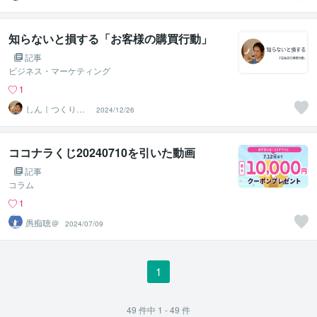
理学で悩みを解
決】
知らないと損する「お客様の購買行動」
記事
ビジネス・マーケティング
1
しん｜つくり手
2024/12/26
応援サポーター
ココナラくじ20240710を引いた動画
記事
コラム
1
愚痴聴＠
2024/07/09
1
49
件中
1 - 49
件