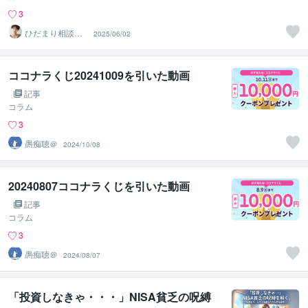
3
ひだまり相談室
2025/06/02
ハル
ココナラくじ20241009を引いた動画
記事
コラム
3
愚痴聴＠
2024/10/08
20240807ココナラくじを引いた動画
記事
コラム
3
愚痴聴＠
2024/08/07
「投資しなきゃ・・・」NISA貧乏の呪縛