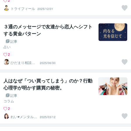
2
トライフィール
2025/12/01
３通のメッセージで友達から恋人へシフト
する黄金パターン
記事
占い
2
ひだまり相談室
2025/06/30
ハル
人はなぜ「つい買ってしまう」のか？行動
心理学が明かす購買の秘密。
記事
コラム
2
れい♥メンタルセ
2025/03/12
ラピスト