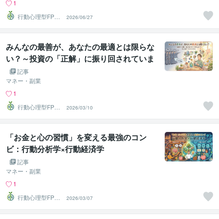
1
行動心理型FP＠
2026/06/27
しょるだぁ
みんなの最善が、あなたの最適とは限らな
い？～投資の「正解」に振り回されていま
せんか？～Part2
記事
マネー・副業
1
行動心理型FP＠
2026/03/10
しょるだぁ
「お金と心の習慣」を変える最強のコン
ビ：行動分析学×行動経済学
記事
マネー・副業
1
行動心理型FP＠
2026/03/07
しょるだぁ