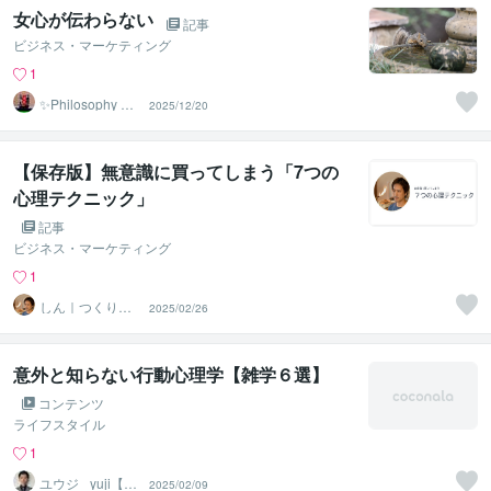
女心が伝わらない
記事
ビジネス・マーケティング
1
✨Philosophy Va
2025/12/20
ntage✨
【保存版】無意識に買ってしまう「7つの
心理テクニック」
記事
ビジネス・マーケティング
1
しん｜つくり手
2025/02/26
応援サポーター
意外と知らない行動心理学【雑学６選】
コンテンツ
ライフスタイル
1
ユウジ_ yuji【心
2025/02/09