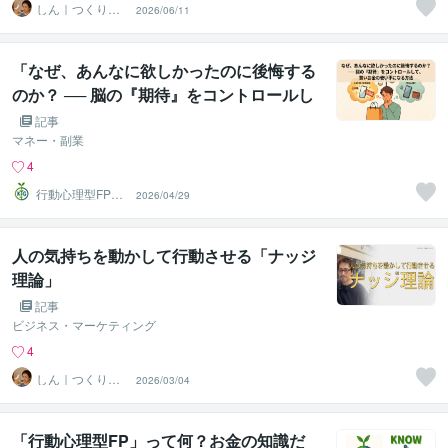
しん｜つくり手
2026/06/11
応援サポーター
「なぜ、あんなに欲しかったのに後悔する
のか？ ── 脳の『期待』をコントロールし
て、賢いお金の使い手になる方法」
記事
マネー・副業
4
行動心理型FP＠
2026/04/29
しょるだぁ
人の気持ちを動かして行動させる「ナッジ
理論」
記事
ビジネス・マーケティング
4
しん｜つくり手
2026/03/04
応援サポーター
「行動心理型FP」って何？お金の知識だ