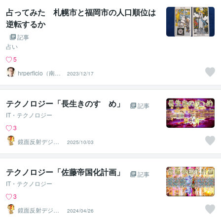
占ってみた 札幌市と福岡市の人口順位は
逆転するか
記事
占い
5
hrperficio（南仙
2023/12/17
台の父）
テクノロジー「長生きのすゝめ」
記事
IT・テクノロジー
3
鏡面反射デジタ
2025/10/03
ルアート製作所
（鈴木穣）
テクノロジー「佐藤帝国化計画」
記事
IT・テクノロジー
3
鏡面反射デジタ
2024/04/26
ルアート製作所