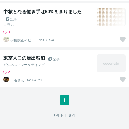
（鈴木穣）
中核となる働き手は60%をきりました
記事
コラム
3
伊集院正＠ピー
2021/12/06
プルエナジー株
式会社
東京人口の流出増加
記事
ビジネス・マーケティング
2
千港さん
2021/01/03
1
8
件中
1 - 8
件