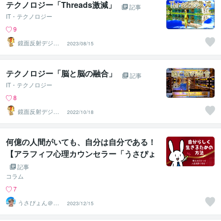
テクノロジー「Threads激減」
記事
IT・テクノロジー
9
鏡面反射デジタ
2023/08/15
ルアート製作所
（鈴木穣）
テクノロジー「脳と脳の融合」
記事
IT・テクノロジー
8
鏡面反射デジタ
2022/10/18
ルアート製作所
（鈴木穣）
何億の人間がいても、自分は自分である！
【アラフィフ心理カウンセラー「うさぴょ
ん」のココナラ電話相談】
記事
コラム
7
うさぴょん＠癒
2023/12/15
し系アラフィフ
心寄り添い人