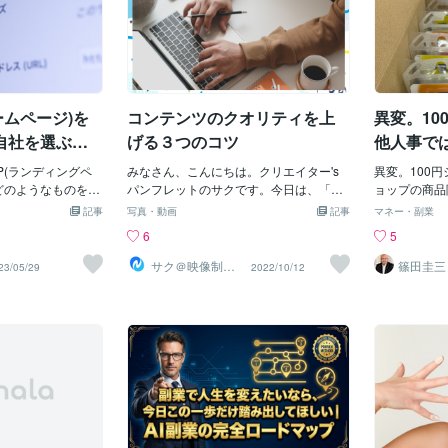
ームページ)を
コンテンツのクオリティを上
異変。10
自社を選ぶ仕
げる３つのコツ
他人事で
LP(ランディングペ
みなさん、こんにちは。クリエイター's
異変。100円
どのようなものを入
パンフレットのサクです。今日は、「コ
ョップの商品
みの個人事業主や
ンテンツの質を上げるコツ」についてお
しています。
記事
写真・動画
記事
マネー・副業
でしょう。頭の中
伝えします。クリエイターとして2年弱活
ように200円
6
5
いざアウトプット
動をしてきて、最近ようやく自分の思っ
います…めち
表現できない…と
た通りのコンテンツが作れるようになっ
ている様子が
サク＠映像制作
篠田圭三
23/05/29
2022/10/12
とPodcast
す。しかし、コン
てきました。これは映像ソフトのプラグ
す。この円安
程度事前に決めて
インを紹介する動画として制作したもの
直撃している
沿ってアウトプッ
です。しかし、映像制作を始めてすぐに
の商品製造工
、情報の整理がし
こんな作品が作れるようになったのかと
響はとても深
、それが取りも直
いうとそうではありません。コンテンツ
としてゴミ袋が
ーザーにとって
の質を上げるために、自分がやってきた
プラステック
んだ」という理由
ことを３つにまとめてみたので参考にし
り延長コード
。今回はコンテン
てみてください！①とりあえず100本作
30cmに！
介します。事例・
品を作ってみる…はい。いきなり厳しめ
したり原価を
として今回は「商
な感じがしますね。では、私はという
円の商品の仕