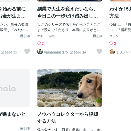
のコンテンツの切
と…映像だけなら100本も作れていませ
だそうなので
を始める前に
副業で人生を変えたいなら、
わずか15
すが、ブランド力
ん。おそらく50本程度だと思います。映
あります。1
や中小企業は商
像を100本作るのは本当に大変です。な
商品提供をで
お金が生まれ
今日この一歩だけ踏み出して
方法
が必要であり、そ
ので、例えばインスタグラムなどのSNS
もう、100
ほしい｜AI副業の完全ロード
ホームページ)で説
たい。自分の知識
の投稿を100本ならどうでしょう？1ヶ月
1. このシリーズで伝えたかったことここ
なるようです
今日は、 「
マップ
、一つ目の切り口
販売してみたい。
で作るなら、1日3本〜4本。3ヶ月なら、
まで読んでくださり、本当にありがとう
いう危機は突
い」 「情報
シーン」です。商
に何を考えます
1日1〜2本。これなら出来そうですよ
ございます。第1話から第3話まで、お付
私がスイーツ
い」 「自分
記事
マネー・副業
記事
コラム
言うと「機能」や
きるだろう？」
ね？Twitterでは140字のツイートを3ヶ月
き合いいただいた方には心から感謝して
出店していた
方にとっては
3
3
ですが、お客様に
だろう？」「どん
で100本作る。3ヶ月としているのは、半
います。最終話に入る前に、これまでの
ズがめちゃく
思います。 
の使い方」を教え
売れるだろう？」
年くらいまで伸ばすと途中でやめてしま
シリーズを振り返らせてください。【第1
ります。バニ
悩んでいたの
yamanami taro
しんパパ
2026/07/13
2026/01/26
重要です。これは
も多いと思いま
うからです笑私は9ヶ月間、インスタグラ
話】「自分には何もない」という勘違
ュークリーム
テンツが作れ
ないでしょうか？
私は営業代行の仕
ムの投稿を毎日、10ページをフルに使っ
い・私が3ヶ月間ブログを書いて収益200
つぶです。あ
になります。 
に「事例紹介」は
分の商品を作るな
て投稿しました。それをしてフォロワー
円だった話・「全部自分でやらなきゃい
とあの甘いい
を入れられる
をHP(ホームペー
のがいいと思って
は増えたのかと聞かれると、そうでもな
けない」という思い込みが間違いだっ
で、バニラビ
ば、 「明日か
お客様も自分たちに
してきたことな
いですが…ですが、そのおかげで数はこ
た・「道具を使う」という発想への転換
ンのシューク
告を最近見ま
るでしょう。機
もしれない。そう
なせました。現在では投稿枚数は2600
【第2話】「自分で書かない」という選択
まうのでまだ
テンツがない
能やスペックもも
作ろうとしまし
枚。流石にここまで作るとデザインの質
肢・AIは「魔法の杖」ではなく「優秀な
00万円ほど
のは 基本的
が、さらに重要な
とすると、「誰に
はイヤでも上がります笑100本作ったか
部下」・指示の出し方次第で、出力の質
います。また
とが原因です
れる「付加価値」
ろう？」「どんな
ら何かを得るのではなく、作ったコンテ
は変わる・会社員こそAI副業に向いてい
商材がリステ
りません。 
でなく、こういう
ろう？」「そもそ
ンツをどう活かしていくのかを考えると
る理由【第3話】AI副業を始める3つのス
ていた時代があ
売、転用です
いう説明は必要で
いるのかな？」
量の意味を見つけることができます。ま
テップ・ステップ1：自分の経験から「売
変更で突然売
て もう存在
が進まないと
ノウハウコレクターから脱却
主や中小企業は例
かなか形にするこ
ずは黙って、100本ノ
れるテーマ」を見つける・ステップ2：AI
を潰した経験
から 情報を
の
。今思えば、私は
に「正しい指示」を出して文章を生成す
に話していま
する方法
いたのだと思いま
る・ステップ3：AI文章に「人間味」を加
のものだった
記事
を考える前に、そ
えて差別化するこのシリーズで私が伝え
僕の愛犬です。河原に散歩に来てスマホ
す。 これが