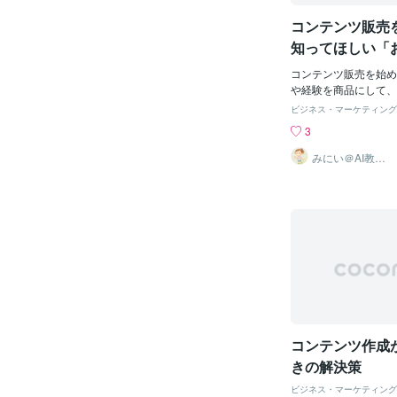
品・サービスページ」
コンテンツ販売
り口です。当たり前で
の弱い我々個人事業主
知ってほしい「
品・サービスで差別化
る仕組み」
の差別化についてHP(
コンテンツ販売を始め
明するべきです。まず
や経験を商品にして、
としては「事例・利用
そう思ったとき、最初
ビジネス・マーケティング
品・サービスページと
か？「自分には何がで
3
「特長」に縛られがち
「何なら商品にできる
「自社商品やサービス
なコンテンツを作れば
みにい＠AI教え
ます
てあげることはとても
こんなことを考える人
対面の営業と同じでは
す。私もそうでした。
対面の営業をするとき
事をしていたので、自
かなり有効です。これ
らセールスに関するも
ジ)でも掲載すると、
いました。自分が経験
置き換えて考えてくれ
ら、人に教えられるか
能・付加価値商品の機
思って、実際に教材を
ちろん大切です。です
た。でも、いざ作ろう
ことはそこか生み出さ
向けて作ればいいんだ
です。特徴の説明だけ
内容にすればいいんだ
メリットがありますと
も、これを欲しい人は
コンテンツ作成
しょう。特に個人事業
と、迷ってしまい、な
えば「地域密着型です
とができませんでした
きの解決策
大切なことを飛ばして
ビジネス・マーケティング
す。自分が何を売るか