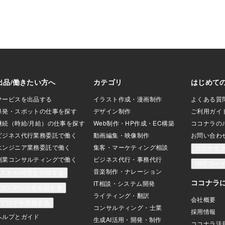
るために情報を買う。そして成果に結び
つけるために集中して時間を使う。と言
うことで面白そうな情報に出くわしても
今、自分に必要なのかを考えてむやみや
たらに手を出さない。ようにして、ノウ
ハウコレクターにならないように気をつ
けてください。特に、コンテンツ販売を
したい方情報が多く出回っているのでご
注意ください。もしコンテンツ販売をし
たい！のならこれがオススメです。ニッ
チハウツーコンテンツビジネスに関する
詳細なレポートのほかにココナラのビデ
オチャットであなたの知識や経験