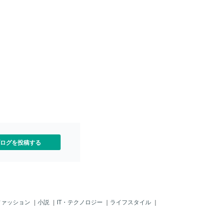
うのはそういうものです。 情
る人から 仕入れて その情報
たちに 話すだけで あなたは
。 まずはそういう 心構えを
要があります。 次に、 あな
っている ジャンルの本を A
0冊買って 読んでください。
あなたはセミプロになれま
 「教育実習生」 になれま
習生は 学生に勉強を 教える
すよね。 本を10冊読め
を人に 教えることができま
いたい1冊1500円です。 10
00円です。 わずか15000円
ログを投稿する
ファッション
｜
小説
｜
IT・テクノロジー
｜
ライフスタイル
｜