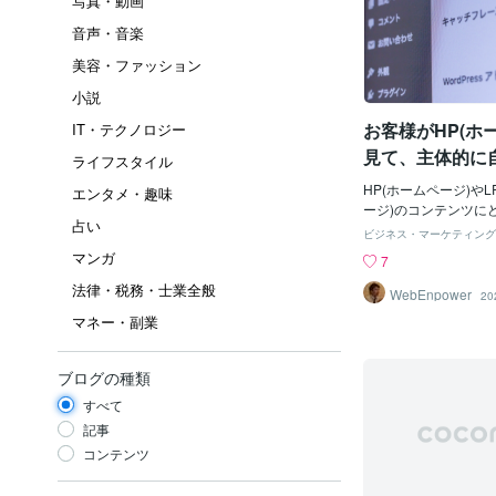
写真・動画
音声・音楽
美容・ファッション
小説
お客様がHP(ホ
IT・テクノロジー
見て、主体的に
ライフスタイル
掛け
HP(ホームページ)や
エンタメ・趣味
ージ)のコンテンツに
占い
れようか？というお悩
ビジネス・マーケティング
中小企業経営者も多い
マンガ
7
ではわかっていても、
法律・税務・士業全般
しようとするとうまく
WebEnpower
20
いうことは考えられま
マネー・副業
テンツの切り口をある
おくとそのカテゴリに
トしていくことになり
ブログの種類
やすくなります。また
すべて
さずその情報を見たユ
「自分でこの会社を選
記事
付けにもなるでしょう
コンテンツ
ツの４つの切り口を紹
利用シーンまず、前提