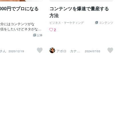
いくら、頑張っても限界が
になるというものです。これに似たよう
,000円でプロになる
コンテンツを爆速で量産する
00円の品質を維持したまま
な事をTEDのサイモン・シネックさんが
きる価格が120円だそう。
おっしゃっていいますが、そちらは １．
方法
円均一ショップは幻の業種に
何を ２．どうやって ３．なぜ というも
ビジネス・マーケティング
コンテンツ
。商売をしていると、こう
自分にはコンテンツがな
のでした。 （サイモン・シネックさんは
然襲ってきます。例えば、
発信をしたいけどネタがな
アップルが成功したのは「なぜを提唱し
2
ショップをイオンモールに
でビジネスをしたい」 という
たから」とおっしゃっています） どちら
記事
時天候不順でバニラビーン
 役に立つ情報に なるかなと
も素晴らしいノウハウだと思いますが、
ちゃ値上がりしたことがあ
これを実行するだけで 今まで
私はMr.Xさんの １．なぜ（理由） ２．何
ラビーンズとはプリンやシ
が ウソのように 自分のコン
（詳細） ３．どうやって（ステップ）
さん
アポロ カナダ
2020/12/19
2024/07/03
在住起業家☑️
に入っているあの黒いつぶ
ます。 本だって 出せるよう
４．今すぐ（宿題） の方が分かりやすい
のつぶつぶを牛乳で煮出す
「今日から俺は!!」と 気合
なと勝手ながら思っています。 また、私
い香りがするんです。なの
ようになります。 そういえ
達はこの「なぜ」「何」「どうやって」
ーンズがなくなってはメイ
ら俺も!!」という 包茎の広
「今すぐ」のどれかの“思考タイプ”に当
リームが作れなくなってし
した。 上手ですね。 「コン
てはまると言います。 これが分かるテス
未入荷のバニラビーンズを1
」 「ネタがない」 そういう
トの例として、急に現れた友人の友人が
前入金で購入したのを覚えて
にインプットが 少なすぎるこ
「あなたがお金持ちになる方法を教えて
、十数年前の話ですが情報
。 圧倒的に インプットが足
あげましょうか」 と聞いてくる。 その時
ィング広告でガンガン売れ
また、 情報というのは 転
にどう思うかが、あなたの“思考タイ
りましたがGoogleの契約
。 誰も知らない情報なん
プ”だと言えそうです。 （私は特に気にな
ることができなくなり会社
しません。 誰しもどこかしら
るのが「１．なぜ」「２．どうやって」
もありま
仕入れてきて その情報を誰か
タイプでした
す。 その情報を まるで自分
かのように 話しているので
行き過ぎると サギになります