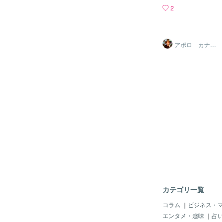
もそも、なぜ人は商品
2
か？ということを考え
た。最近、何にお金を
しコンテンツ販売の話
ょう。あなたは最近、
アポロ カナダ
在住起業家☑️
したか？洋服を買った
た。美容院に行った。
トのライブに行った。
スイーツを買った。人
ろな答えがあると思い
一つ考えてみてくださ
はそれにお金を払った
は最近、ゴンチャで桃
買いました。なぜ買っ
と、理由は一つではあ
私はもともとフローズ
きです。季節を感じる
した。果肉ゼリーが入
楽しめそうでし
カテゴリ一覧
コラム
｜
ビジネス・
エンタメ・趣味
｜
占