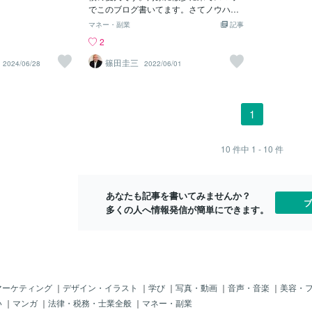
にお金を払うの
たかったことは、たった1つです。「自分
でこのブログ書いてます。さてノウハウ
が 情報とい
ていませんでし
には無理」という思い込みを捨てれば、
コレクターと言えば情報を買っても結果
報を知ってい
マネー・副業
記事
使いましたか？少
誰でも最初の一歩を踏み出せる。特別な
を出すことができない人の代名詞のよう
を知らない人
2
から離れてみまし
スキルは必要ありません。文章力も必要
ですが成功していく人は必ずその道を通
神になれます
何にお金を使いま
ありません。必要なのは、「正しいやり
るような気がしています。僕は、知識や
しておく 必
篠田圭三
2024/06/28
2022/06/01
。ゲームを買っ
方」を知ること。そして、「実際に行動
情報を仕入れることはビジネスを加速す
たが興味を持
好きなアーティス
すること」です。2. 今日やるべき「たっ
ることにつながるので積極的にいろいろ
mazonで1
コンビニで新作の
た1つの行動」ここで、具体的な行動に落
な情報を取りに行っています。サブスク
そうすれば 
によって、いろい
とし込みます。「で、結局何から始めれ
リプションの会員だけでも5つほど入会し
す。 いわば
1
ます。では、もう
ばいいの？」この疑問に、明確に答えま
ていますしそのほとんどはマーケティン
す。 教育実
い。なぜ、あなた
す。今日やるべきことは、たった1つだけ
グに関してなのですがマーケティングっ
ことができま
のでしょうか？私
です。「自分が過去に解決した悩み」を3
て人によってやり方が色々とあるのでど
ば その内容
10
件中
1 - 10
件
のジェラッティを
つ書き出すスマホのメモアプリを開いて
れがダメで、どれが正解か分かりませ
す。 本は今だ
たのか考えてみる
ください。そして、以下の質問に答えて
ん。なので、多くの人のやっていること
冊買って 150
りませんでした。
みてください。・過去に自分が抱えてい
を見てマネして、いろいろ試してみて自
で コンテ
あなたも記事を書いてみませんか？
ン系の飲み物が好
た悩みは何か？・その悩みを、どうやっ
分の中に落としてみる。ということを絶
ブ
多くの人へ情報発信が簡単にできます。
桃味にも惹かれま
て解決したか？・その経験から
えず行っています。それで気がついたの
っていて、食感も
ですがうまくいかない人って「 あれもこ
れもと情報を集めている」逆に、うまく
いく人の場合は「〇〇が分からない」と
いう、ピンポイントの問題を解決するた
めに情報を買って「 すぐに真似してやっ
ている」ことに気が付きました。僕がノ
マーケティング
｜
デザイン・イラスト
｜
学び
｜
写真・動画
｜
音声・音楽
｜
美容・
ウハウコレクターから脱出できた理由
い
｜
マンガ
｜
法律・税務・士業全般
｜
マネー・副業
が、まさにコレ。今ある悩みを、解決す