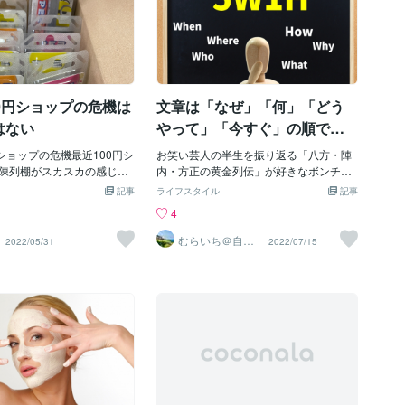
0円ショップの危機は
文章は「なぜ」「何」「どう
はない
やって」「今すぐ」の順で書
く
ショップの危機最近100円シ
お笑い芸人の半生を振り返る「八方・陣
陳列棚がスカスカの感じが
内・方正の黄金列伝」が好きなボンチで
そのスカスカの店を埋める
す。 特に好きな回は「キングコング」
記事
ライフスタイル
記事
や300円の商品が陳列されて
「ピース「トレンディーエンジェル」
4
ゃくちゃ頑張って経営をし
「雨上がり決死隊」の回です。 人気芸人
ひしひしと伝わってきま
の「苦労話」が聞けるのが面白く、好感
むらいち＠自己
2022/05/31
2022/07/15
啓発ライター
原油高が100円ショップに
が持てます。 今回のテーマは『文章は
んですね。100円ショップ
「なぜ」「何」「どうやって」「今す
場は海外に多いのでこの影
ぐ」の順で書く』です。 このノウハウは
刻なようです。苦肉の策？
一時期、ネットビジネス界に一世を風靡
、10枚100円が5枚になり
した 「Mr.Xさん」 が提唱したノウハウに
バケツの深さが短くなった
なります。 詳細として、人が何かを話す
の長さを短くしたり（1m→
時に １．なぜ（理由） ２．何（詳細）
）焼き肉の網の足の部分を無く
３．どうやって（ステップ） ４．今すぐ
抑えるのに必死です。100
（宿題） という順番で話すと、ほとんど
入れ価格は60〜70円が相場
のお客さんのニーズを満たすコンテンツ