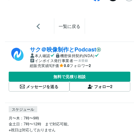
一覧に戻る
サク＠映像制作とPodcast
本人確認
機密保持契約(NDA)
インボイス発行事業者
未登録
総販売実績
1
評価
0.0
フォロワー
2
無料で見積り相談
メッセージを送る
フォロー
2
スケジュール
月〜木：7時〜9時

金土日：7時〜12時　まで対応可能。

※祝日は対応しておりません
