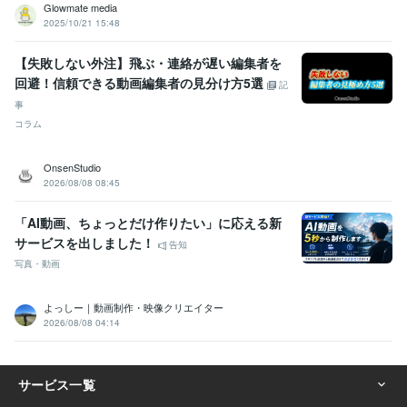
Glowmate media
2025/10/21 15:48
【失敗しない外注】飛ぶ・連絡が遅い編集者を
回避！信頼できる動画編集者の見分け方5選
記
事
コラム
OnsenStudio
2026/08/08 08:45
「AI動画、ちょっとだけ作りたい」に応える新
サービスを出しました！
告知
写真・動画
よっしー｜動画制作・映像クリエイター
2026/08/08 04:14