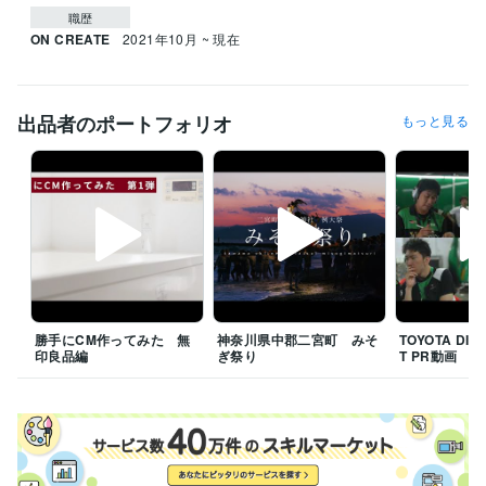
職歴
ON CREATE
2021年10月 ~ 現在
出品者のポートフォリオ
もっと見る
勝手にCM作ってみた 無
神奈川県中郡二宮町 みそ
TOYOTA DI
印良品編
ぎ祭り
T PR動画