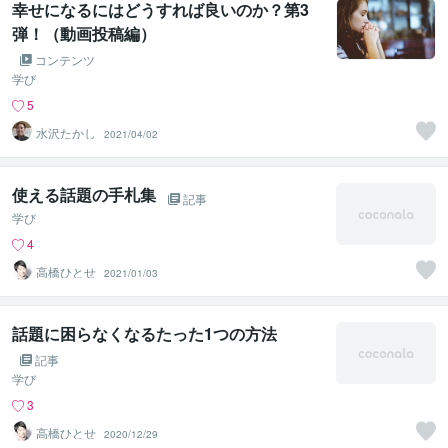
幸せになるにはどうすれば良いのか？第3
弾！（動画投稿編）
コンテンツ
学び
5
水沢たかし
2021/04/02
使える話題の手札集
記事
学び
4
高橋ひとせ
2021/01/03
話題に困らなくなるたった1つの方法
記事
学び
3
高橋ひとせ
2020/12/29