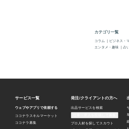
まないか学ぼうではな
返させてもらうなら、
が知識をえる条件なの
読」の宣言は小説を書
あまり好意的に見えな
「小説を読まずに文芸
カテゴリ一覧
めてしまうため、その
されると「ないがしろ
コラム
｜
ビジネス・
じがしないでもない。
エンタメ・趣味
｜
占
は「精読」の否定では
完」に当たる。精読と
法では扱えない問題を
手法と位置付けられる
下のように続く。それ
ストよりずっと小さく
位に焦点を合わせるこ
なる。技巧、テーマ、
ャンルやシステムにつ
し、ずっと小さなもの
のとのあいだで、テク
しまうことがあるとし
かが「テクストなんか
言うのがもっとも