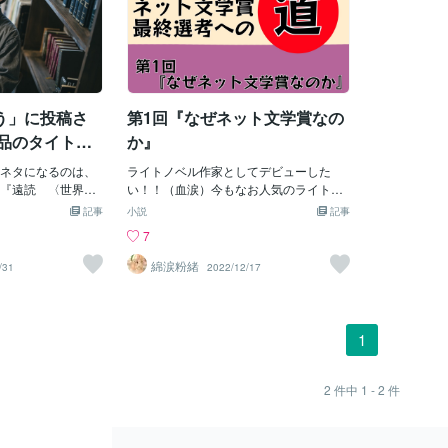
う」に投稿さ
第1回『なぜネット文学賞なの
作品のタイトル
か』
ネタになるのは、
ライトノベル作家としてデビューした
『遠読 〈世界文
い！！（血涙）今もなお人気のライトノ
』だ。本書で収録
ベル業界。今日も新しい人材がデビュー
記事
小説
記事
文学への挑戦」で
を果たしています。きっと、あなたもそ
7
。 合衆国は精読
の後に続きたいと思っていることでしょ
g）の国だ。だから、この
う。しかし、その道のりは決して簡単で
綿涙粉緒
/31
2022/12/17
前段落にある「野心
はありません。というわけで本日
ストからの）距離
は……。ネット文学賞最終選考への道
らない。」を受け
第1回『なぜネット文学賞なのか？』と、
浴びるなんて期待
銘打ちまして、お送りいたします。おっ
1
（新批評から脱構
と、紹介遅れました。こんにちはラノベ
の転生の形式で）
作家の綿涙粉緒です。温泉者の異世界と
、ごく小規模のカ
かいうへんちくりんなものを書いており
2
件中
1 - 2
件
ないことだ。（中
ます。さて、さっそく。このブログで
読めばいいかはわ
は、ラノベ作家になるための小説講座し
かにテクストを読
ていきます。ぜひぜひ、参考にしてくだ