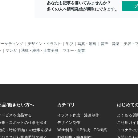
あなたも記事を書いてみませんか？
いか。遠読──繰り
さいね。■ラノベデビューはネットから実
ブ
多くの人へ情報発信が簡単にできます。
そこでは距離こそ
は現在、小説の持ち込みというのはほと
だ。 この「遠
んど存在しません。かなりの幸運と行動
く人間からしたら
力がない限り（突然出版社に乗り込
いかもしれない。
む……みたいな）「読んで下さい！」な
批評を行う」と読
実力行使は無理です。また、原稿を書い
対象に自作がさら
て直接応募するような文学賞もあまりあ
にされている」感
りません。……ではどうすればいいの
マーケティング
｜
デザイン・イラスト
｜
学び
｜
写真・動画
｜
音声・音楽
｜
美容・
ただ、「遠読」と
か。これじゃ、デビューできないじゃな
い
｜
マンガ
｜
法律・税務・士業全般
｜
マネー・副業
なく、むしろ「補
いか！とお嘆きの皆様に朗報です。そ
いうアプローチ方
う、そんなかたは、ネットで小説を書け
取り上げるための
ばいいんです！じつは、いま、ラノベ作
。上記の引用は以
家になる道はほとんどこれしかありませ
さえあれば、テク
ん。ネット小説書きになること。これ
、ずっと大きい単
が、ライトノベル作家になるにはほぼ必
とができるように
須の条件なのです。■ネットからデビュ
文彩──あるいはジ
ー。道は2つある。ネット小説からラノベ
いて。そしても
デビュー。この道のりには大きく分けて2
とずっと大きなも
つの道のりがあります。1⃣人気作を書
スト自体が消えて
く。ある意味デビューの理想形『人気作
ても、そう、だれ
を書く』ネットにアップした自分の作品
なくてもよい」と
が、様々な理由でバズり散らかしてラン
キング上位の常連！なんてことになれ
ば、ある日