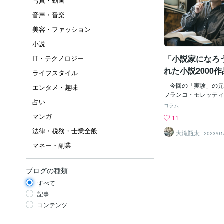
写真・動画
音声・音楽
美容・ファッション
小説
「小説家になろ
IT・テクノロジー
れた小説2000
ライフスタイル
を分析してみた
今回の「実験」の元
エンタメ・趣味
フランコ・モレッティ
占い
学システム〉への挑戦
コラム
されている論考「世界
マンガ
11
このような言及がある
法律・税務・士業全般
（close readin
大滝瓶太
2023/01
思いつき（※大滝注：
マネー・副業
的になるほど、（テク
を遠くとらなくてはな
ている）が拍手喝采を
ブログの種類
はしていない。だが、
すべて
築へいたるあらゆるそ
精読がかかえた問題は
記事
ノンに依存せざるをえ
コンテンツ
略）テクストをいかに
かっている、さあ、い