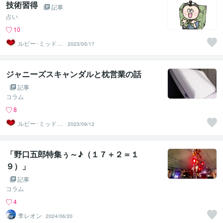
技術習得
記事
占い
10
ルビー･ミッドナ
2023/05/17
イト
ジャニーズスキャンダルと枕営業の話
記事
コラム
8
ルビー･ミッドナ
2023/09/12
イト
「野口五郎特集ぅ～♪（１７＋２＝１
９）」
記事
コラム
4
李レオン
2024/06/20