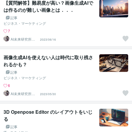
【質問解答】難易度が高い？画像生成AIで
は作るのが難しい画像とは．．．
記事
ビジネス・マーケティング
7
AI未来研究所｜A
2023/06/16
Iツールコンサル
タント
画像生成AIを使えない人は時代に取り残さ
れるかも？
記事
ビジネス・マーケティング
6
AI未来研究所｜A
2023/05/30
Iツールコンサル
タント
3D Openpose Editor のレイアウトをいじ
る
記事