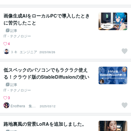
画像生成AIをローカルPCで導入したとき
に苦労したこと
記事
IT・テクノロジー
4
トキ_エンジニア
2023/06/26
低スペックのパソコンでもラクラク使え
る！クラウド版のStableDiffusionの使い
方
記事
IT・テクノロジー
3
Enothera 集客
2025/03/12
→販売の導線設
計者
路地裏風の背景LoRAを追加しました。