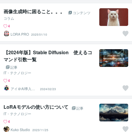
画像生成時に困ること。。。
コンテンツ
コラム
4
LORA PRO
2025/01/10
【2024年版】Stable Diffusion 使えるコ
マンド引数一覧
記事
IT・テクノロジー
4
アイ＠AI導入サ
2024/02/23
ポート
LoRAモデルの使い方について
記事
IT・テクノロジー
4
Kuko Studio
2023/11/25