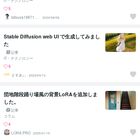
IT・テクノロジー
5
tatsuya1987121
2024/06/06
9
Stable Diffusion web UI で生成してみまし
た
記事
IT・テクノロジー
5
えすあぃ
2023/04/13
団地階段踊り場風の背景LoRAを追加しま
した。
記事
コラム
4
LORA PRO
2025/01/15