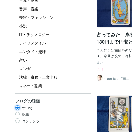
写真・動画
音声・音楽
美容・ファッション
小説
占ってみた 為
IT・テクノロジー
180円まで円安
ライフスタイル
こんにちは南仙台の父（hr
エンタメ・趣味
す。今回は改めて為替
占い
上げてみました。以前
占い
が、結果としては150
マンガ
4
迫る勢いまで円安とな
法律・税務・士業全般
ありました。金利を簡
hrperficio（南仙
台の父）
限定的なドル売り・円
マネー・副業
も大きく影響すること
利政策しだいで今後も
スクをはらんでいます
ブログの種類
で貿易収支も悪化し、
すべて
たインフレも継続する
で円安は進むことにな
記事
写真は鑑定の結果とな
コンテンツ
果、右側が環境条件と
果ですが、世界のカー