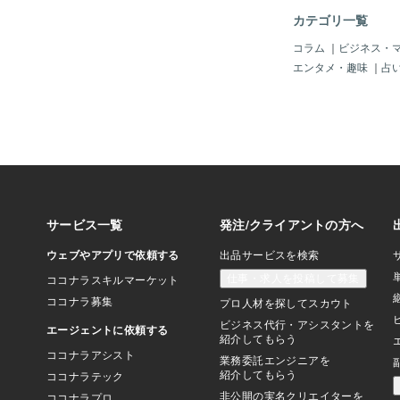
ありません。また、引
カテゴリ一覧
ほど大きくはありませ
ンフレと賃金上昇によ
コラム
｜
ビジネス・
今後は景気が大きく減
エンタメ・趣味
｜
占
します。また、これに
への個人などの預け入
ものの、市場にあると
の回収には影響があり
は日本の景気や企業業
動きを出しているので
は経済状況を反映しな
す。ただ、いずれは経
て金融市場も変化し、
く影響を受けることに
字通り、悪い転機に向
うです。次に環境条件
ードの逆位置が出てい
ドの逆位置は浪費や消