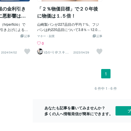
の逆位置は衰退や
ながら、市場
銀の金利引き
「２％物価目標」で２０年後
壊、不調や不完全
持・・また植
す。一気に大幅な
ドカーブコン
に悪影響は出
に物価は１.５倍！
ませんが、今後も
海外勢が依然
にはなります。円
perficio）で
山崎製パンが227品目の平均７%、フジ
妙なコメント
日本経済は更に競
引き上げによる景
パンは約220品目について3.8％～12.0％
系短期という
、各地で発生する
ました。ゼロ金利
の値上げを発表し、家計は悲鳴をあげて
では６月ミシ
記事
マネー・副業
記事
温暖化の影響だっ
も金利引き上げに
います。 そして日銀の植田総裁が、
に注目です。
0
易収支は更に悪化
中でも景気回復を
２％物価目標達成のために金融緩和の維
下値の目途は昨
き締めによる金利
げには慎重な日銀
持を発表しました。 ですが、この発表
値は6月5日高
ゆかり＠スキル
2024/04/02
2023/04/29
アップアドバイ
進んでいくことに
金利引き上げを明
によって円安は進み、ドル円は136円
価・長期金利
ザー
態は異質な状況と
融市場では多少の
台、ユーロ円は１４年半ぶりに150円台
ます。いずれ
が低迷し、金利を
が、大きな影響は
となっています。 円安が進むと小麦を
日銀の相場荒
い中で、国債発行
さて、今回の日銀
はじめとする輸入品のさらなる値上がり
イン、トピッ
1
経済を上向かせる
響を与えるのでし
につながります。 まだまだ食料品の値
られる可能性
せません。中国を
結果となります。
上げは続きそうです。 さて、銀行の預
要と思います
も良くなる状況は
境条件となりま
金金利も上げてくれないのに、「２％物
6
件中
1 - 6
件
め、世界全体が経
死のカードの正位
価目標達成」に固執する日銀ですが、も
なります。そうし
カードの正位置は
し、毎年２％ずつ物価が上がっていく
日本経済は円安を
着、消滅や悪い転
と、老後の家計はどうなるか考えたこと
あなたも記事を書いてみませんか？
のが実態です。円
た意味がありま
がありますか？ ２０年後には約１.５
ブ
多くの人へ情報発信が簡単にできます。
に過ぎないため、
るのはこれからで
倍、 ３５年後には約２倍にまで家計支
貸付であったり、
出は増えることになります。 みなさん
響するところでは
は２０年後、３５年後には何歳になって
とになるのは仕方
いるでしょうか？ 老後に入っている人