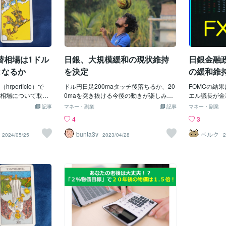
替相場は1ドル
日銀、大規模緩和の現状維持
日銀金融
となるか
を決定
の緩和維
perficio）で
ドル円日足200maタッチ後落ちるか、20
FOMCの結
相場について取り
0maを突き抜ける今後の動きが楽しみで
エル議長が金
も鑑定しました
すね。毎日コツコツ積上げ５分足スキャ
時間帯は海外
記事
マネー・副業
記事
マネー・副業
円を超えて160円に
ルピング手法教えます購入前にこの手法
買いでドル円買
4
3
ったタイミングも
を使った動画をご覧ください。FX初心
しました。EC
単に上げられず、
者 トレード練習に簡単鉄板手法教えま
5%利上げし
bunta3y
ベルク
2024/05/25
2023/04/28
2
買い介入を行って
す購入前にこの手法を使った動画をご覧
上昇で1.081
はなく、米国の金
ください。初心者の方必見 早起き鉄板手
ドルに上昇後
円安が更に進むリ
法VOL.2教えます
タカ派的発言
。さて、そんな中
押しの中で新
輸入品を中心とし
万件と予想2
中で1ドル180円ま
生産が-0.2
るのでしょうか。
マイナス。一
ります。左側が結
+0.3％と予
なります。まず結
の、長期金利
ドの逆位置が出て
本日は日銀金