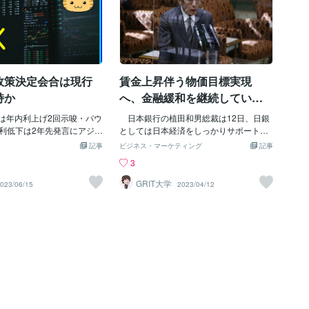
政策決定会合は現行
賃金上昇伴う物価目標実現
持か
へ、金融緩和を継続していく
－日銀総裁
果は年内利上げ2回示唆・パウ
日本銀行の植田和男総裁は12日、日銀
利低下は2年先発言にアジア
としては日本経済をしっかりサポート
勢の旺盛な日本株指数先物
し、「賃金上昇を伴う形で物価安定目標
記事
ビジネス・マーケティング
記事
いとなり141.50円へ上昇
を持続的・安定的に実現できるよう、金
3
B定例理事会で予想通り0.2
融緩和を継続していく」と語った。都内
4.0％となった。ユーロドル
で開かれた信託大会でのあいさつを内田
GRIT大学
023/06/15
2023/04/12
0ドル付近から徐々に1.0950
真一副総裁が代読した。 総裁は、米
も底堅い。ラガルド総裁の
シリコンバレー銀行の経営破綻などを受
の呼応。米経済指標が目白
けた米欧の金融不安について「わが国金
規失業保険申請件数が26.2
融システムに及ぼす影響は限定的とみて
4.5万件、引き続き5月鉱工業
いる」と述べた。世界的な金融引き締ま
%と予想+0.1％から予想外の
りの中でも、日本の金融機関は「適切な
方 5月小売売上高は前月比
金融仲介機能を発揮しうる充実した資本
想-0.2と予想を上回ったもの
基盤と、 安定的な資金調達基盤を有して
の低下を受けて調整売り。
いる」との認識を示した。 黒田総裁か
融政策決定会合の結果待ち
ら植田総裁へとバトンが渡りました。新