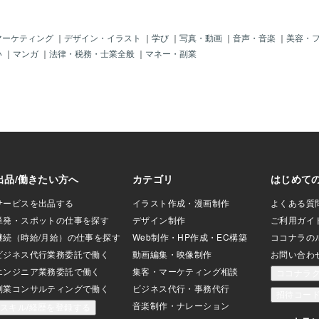
上げの程度はそれ
も多いでしょう。 夫婦二人で２０万円
んが、全体的にイ
で生活できたとしても、 ２０年後には
る影響もあって、
３０万円、３５年後には４０万円まで支
マーケティング
｜
デザイン・イラスト
｜
学び
｜
写真・動画
｜
音声・音楽
｜
美容・
速することを意味
出が増えることになります。 年金はも
い
｜
マンガ
｜
法律・税務・士業全般
｜
マネー・副業
よって多少の銀行
ちろん上がりません。 このGW、イン
れは期待はできる
フレに強い家計管理を考えてみません
みられる余剰資金
か？
ません。金融市場
績とは別の指標で
、今後もしばらく
い状態は続きま
済力の評価によっ
為替も株式も大き
なりそうです。文
かうことになりそ
ですが、節制のカ
ます。節制のカー
耗、生活