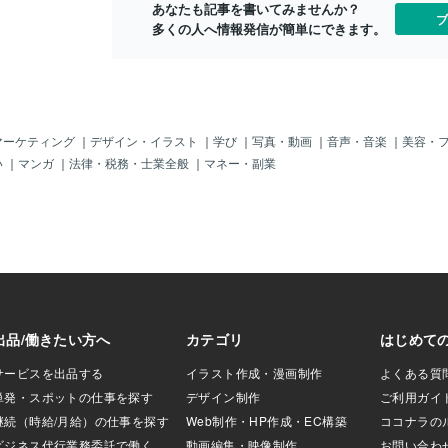
つけた後、そ
あなたも記事を書いてみませんか？
すいということな
い感覚得体の知れない不安に襲われる感
ブ
か言ってる奴
多くの人へ情報発信が簡単にできます。
の中間地点ですよ
覚になりやすいかもしれません。お酒や
からやりたい
りの評価や社会の
薬に溺れたりよくわからない宗教にのめ
超少数派です
らいのレベルなの
りこんだり陰謀論や現実離れした考え方
すね。この資
にこのままでいいの
に傾倒しないように地に足のついた人に
いと食ってい
てしまう時期なん
現実的なアドバイスをもらいましょう。
とがない人に
で働き続けられるの
海王星は動きが遅いので影響は数年にお
事」を与えて
験や資格職歴を持っ
よびます。先が見えないトンネルの中に
マーケティング
｜
デザイン・イラスト
｜
学び
｜
写真・動画
｜
音声・音楽
｜
美容・
れを思いっき
安） 最近筋力や体
いる気になっても真っ白な霧に包まれて
い
｜
マンガ
｜
法律・税務・士業全般
｜
マネー・副業
やっている仕
安） 白髪が目立つ
身動きできなくなっても必ずいつかは抜
けない量と時
姿の衰え（不安）
けます！海王星というとよくないイメー
ある内にしか
安が出てくるんで
ジをもたれがちですがアートや芸術活動
こで培ったも
衰えを実感するんで
には大きな力をくれる星なので絵を描い
となり、その
あって、実は人間の
たり音楽を学んだり創作活動に勤しむに
「人脈」にな
を境目に変化して
はもってこいの時期です＾＾あとは、瞑
なことをやっ
まれてから学校に行
想や内観を通して自分と深く繋がるのも
力」となるん
に出て仕事を覚え
おすすめです。外側が見えにくくなる時
でも後悔はな
するなど新しい感
期は逆に内側に集中しやすくなります
して寝てます
軸として人間は成
ね。石井ゆかりさんの本には海王星は
ください。
、４０歳以降は知識
「自分の想像したことを信じる力」には
り、子どもたちに
たらきかけると書かれています。あなた
人たちに持っ
はどんな夢を信じますか？どんな未来を
描きたいですか？霧が晴れたあと