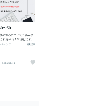
40〜50
別の強みについて〜あんま
はこれをやれ！30歳はこれを
好きじゃないんです。た
ケティング
記事
普遍的なものがあって、そ
低下」なんです。歳をとる
の低下は少なからず誰もが
んです。その視点からいく
太
2023/09/15
い内には体力を使いまくっ
です。（力仕事とかじゃな
なこというと20代の人から
んな体力ないよ」と言われ
よりももっと体力がなくな
のにな」と思います。じゃ
題。体力ある内にするべき
のか？答えは「今、目の前
力を注ぎ込むこと」です。
いことを探して、それを見