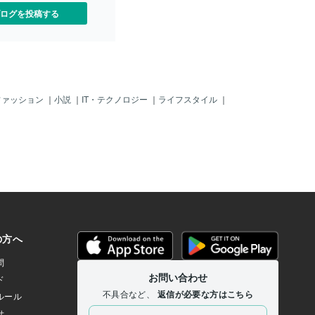
れに全精力を注ぎます！と
ログを投稿する
は手遅れですし、若いうち
ことが決まっているなんて
。この時代の人は有難いで
本主義社会という「働かな
けない」制度はやりたいこ
でも「半強制的」に「仕
くれるんです。だったらそ
ファッション
｜
小説
｜
IT・テクノロジー
｜
ライフスタイル
｜
り利用して、「あなたが今
事に、世界中の誰よりも負
間を注ぎ込むこと」が体力
できないことなんです。そ
のが30代くらいで「技術」
技術を磨いて40代くらいで
り、その人脈を使って様々
て50代くらいに「支援する
です。「僕は毎日“明日死ん
い日を過ごした”と完全燃焼
」※詳しく聞きたい人は連絡