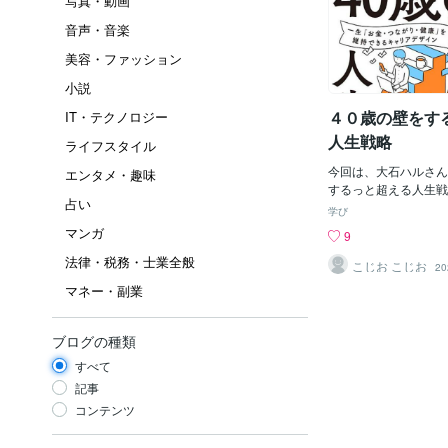
写真・動画
音声・音楽
美容・ファッション
小説
４０歳の壁をす
IT・テクノロジー
人生戦略
ライフスタイル
今回は、大石ハルさん
エンタメ・趣味
するっと超える人生戦
占い
ていきたいと思います
学び
べるのはこの３つ １
マンガ
9
正体 ２つ目 ４０歳
法律・税務・士業全般
３つ目 自分業の見つ
こじお こじお
20
のは４０歳前後で発達
マネー・副業
ら、人生を幸せに過ご
つをチェックしよう自
認すれば自分だけの仕
ブログの種類
３つ目のお話はどの年
すべて
ジでおすすめな話です
壁の正体 結論から言
記事
歳の壁の正体はミッド
コンテンツ
という心理的危機が関
れは３０代後半から５