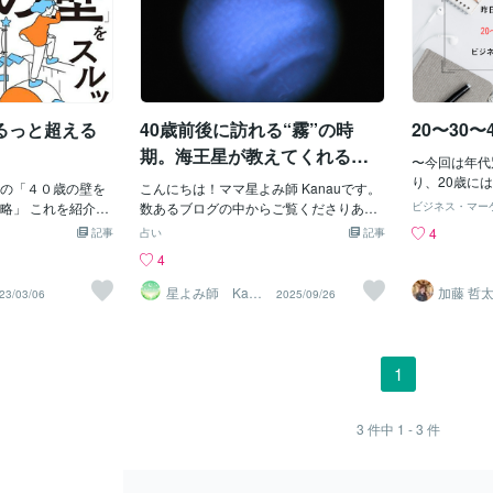
るっと超える
40歳前後に訪れる“霧”の時
20〜30〜
期。海王星が教えてくれるこ
〜今回は年代
と
り、20歳に
の「４０歳の壁を
こんにちは！ママ星よみ師 Kanauです。
やれ！とかは
略」 これを紹介し
数あるブログの中からご覧くださりあり
ビジネス・マー
だ、一つだけ
 今日この記事で学
がとうございます！今年の３月３０日に
4
記事
占い
記事
れは「体力の
つ目 ４０歳の壁の
牡羊座入りした海王星。約１６５年ぶり
4
度に身体機能
からの幸せの作り方
の出来事です。牡羊座、蟹座、天秤座、
迎えるものな
け方４０歳で悩む
山羊座の初期度数に太陽や月がある人は
星よみ師 Kana
加藤 哲
23/03/06
2025/09/26
と、やはり若
u
の仕方が違うか
これから数年かけて、この海王星の影響
た方がいいん
したいならこの３
を受けやすいかもしれません。さらに、
いよ）。こん
分のお金の量を確
誰もがみな、４０歳前後に生まれもった
「今でさえそ
事が見つかる特に
海王星と現行の海王星が９０度になる時
1
ますが、「今
代も使えるのでマ
期を経験します。海王星は夢、ロマン、
るのは必須な
 １つ目 ４０歳の
インスピレーション、スピリチュアル、
あ、今日の本
ってしまうと、４０
集団無意識、芸術、ドラッグ、アルコー
3
件中
1 - 3
件
ことはなんな
ライフクライスト
ルなどを象意にもつ天体です。「見えな
のことに全精
係してるんです こ
いもの」を司る海王星の影響を受ける時
自分でやりた
０代にかけてうつ
期は霧の中にいるような感覚先が見えな