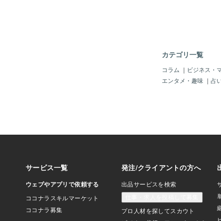
病や不安障害になりや
んです ４０歳は人生
ね、ここまで来ると周
基準から自分がどれく
かが見えてきて 本当
かとたくさん迷い始め
カテゴリ一覧
です このまま定年ま
か（不安） ろくな経
コラム
｜
ビジネス・
ていない気がする（不
エンタメ・趣味
｜
占
力の衰えを感じる（不
ようになって自分の容
萎えるなどたくさん不
す ４０歳前後でこの
すが これには理由が
心理的な成長が４０歳
いくからなんです 生
って勉強したり、社会
たり、家族を作ったり
覚や知識を得ることを
長していきます 一方
や技術を部下に伝えた
教えたりと次の世代の