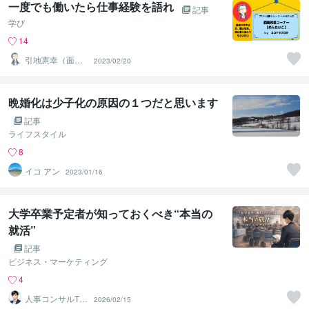
一度でも働いたら仕事経験を語れ
記事
学び
14
引地憲幸（面接
2023/02/20
トレーナーnori
さん）
晩婚化は少子化の原因の１つだと思います
記事
ライフスタイル
8
イコ アン
2023/01/16
大学卒業予定者が知っておくべき“本当の
就活”
記事
ビジネス・マーケティング
4
人事コンサルTak
2026/02/15
a