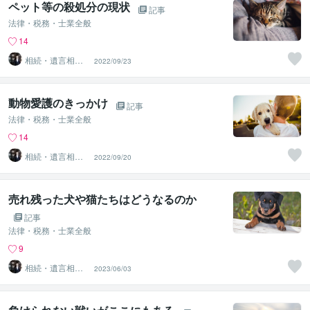
ペット等の殺処分の現状
記事
法律・税務・士業全般
14
相続・遺言相談
2022/09/23
所
動物愛護のきっかけ
記事
法律・税務・士業全般
14
相続・遺言相談
2022/09/20
所
売れ残った犬や猫たちはどうなるのか
記事
法律・税務・士業全般
9
相続・遺言相談
2023/06/03
所