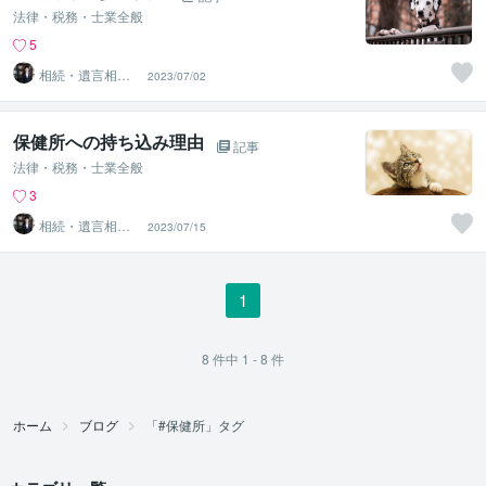
法律・税務・士業全般
5
相続・遺言相談
2023/07/02
所
保健所への持ち込み理由
記事
法律・税務・士業全般
3
相続・遺言相談
2023/07/15
所
1
8
件中
1 - 8
件
ホーム
ブログ
「#保健所」タグ