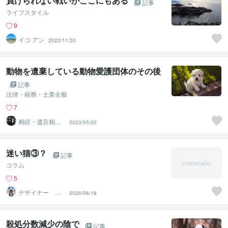
負けられない戦いがここにもある
記事
ライフスタイル
9
イコ アン
2022/11/30
動物を遺棄している動物愛護団体のその後
記事
法律・税務・士業全般
7
相続・遺言相談
2023/05/20
所
迷い猫③？
記事
コラム
5
デザイナー CO
2026/06/18
CO
殺処分数減少の陰で
記事