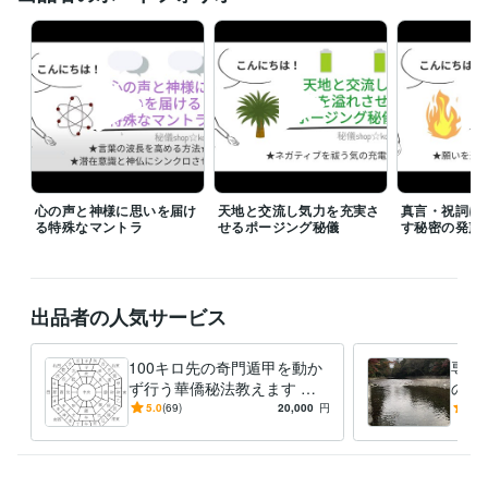
心の声と神様に思いを届け
天地と交流し気力を充実さ
真言・祝詞に
る特殊なマントラ
せるポージング秘儀
す秘密の発声
出品者の人気サービス
100キロ先の奇門遁甲を動か
専用
ず行う華僑秘法教えます 直
のご
伝☆遠方へ旅行しなくても方
5.0
(69)
20,000
円
5.0
位のエネルギーを持ち帰る☆