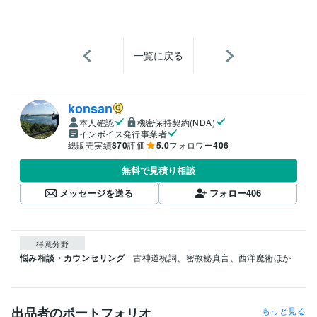
一覧に戻る
konsan
本人確認
機密保持契約(NDA)
インボイス発行事業者
総販売実績
870
評価
5.0
フォロワー
406
無料で見積り相談
メッセージを送る
フォロー
406
得意分野
悩み相談・カウンセリング
古神道祝詞、密教秘真言、西洋魔術ほか
出品者のポートフォリオ
もっと見る