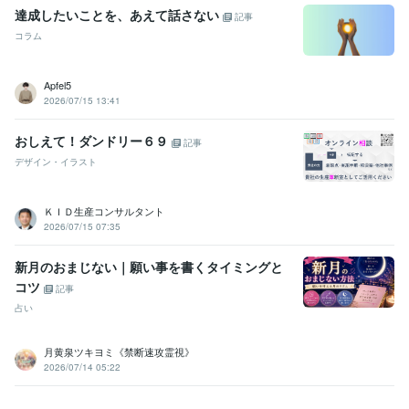
達成したいことを、あえて話さない
記事
コラム
Apfel5
2026/07/15 13:41
おしえて！ダンドリー６９
記事
デザイン・イラスト
ＫＩＤ生産コンサルタント
2026/07/15 07:35
新月のおまじない｜願い事を書くタイミングと
コツ
記事
占い
月黄泉ツキヨミ《禁断速攻霊視》
2026/07/14 05:22