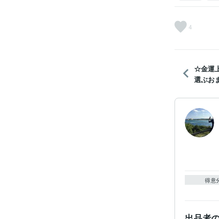
4
☆金運
選ぶお
得意
出品者