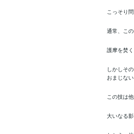
こっそり問
通常、この
護摩を焚く
しかしその
おまじない
この技は他
大いなる影