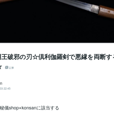
明王破邪の刃☆倶利伽羅剣で悪縁を両断す
☆
記事
an
03 22:45
儀shop⭐︎konsanに該当する