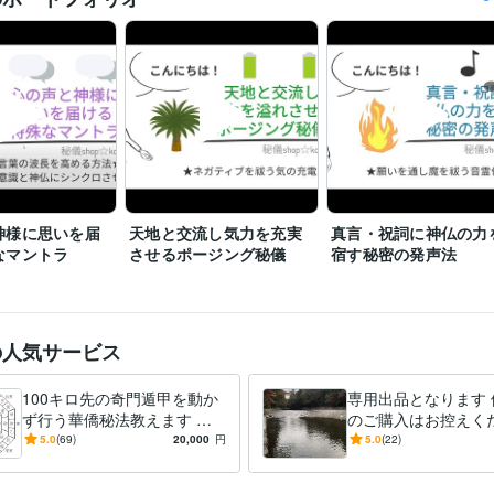
神様に思いを届
天地と交流し気力を充実
真言・祝詞に神仏の力
なマントラ
させるポージング秘儀
宿す秘密の発声法
の人気サービス
100キロ先の奇門遁甲を動か
専用出品となります 
ず行う華僑秘法教えます 直
のご購入はお控えく
伝☆遠方へ旅行しなくても方
5.0
(69)
20,000
円
5.0
(22)
位のエネルギーを持ち帰る☆