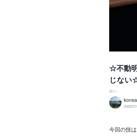
☆不動
じない
占い
kons
2022/07/
今回の技は秘