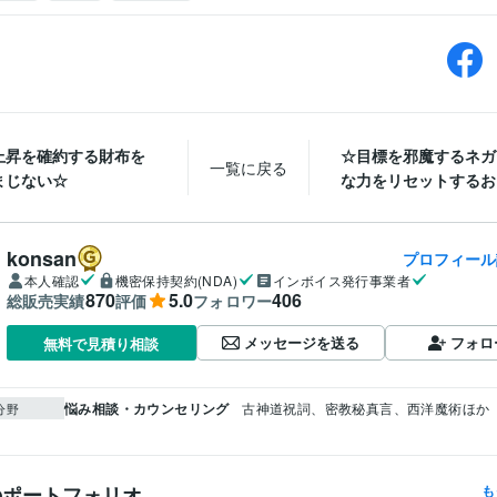
上昇を確約する財布を
☆目標を邪魔するネガ
一覧に戻る
まじない☆
な力をリセットするおま
konsan
プロフィール
本人確認
機密保持契約(NDA)
インボイス発行事業者
870
5.0
406
総販売実績
評価
フォロワー
メッセージを送る
フォロ
無料で見積り相談
悩み相談・カウンセリング
古神道祝詞、密教秘真言、西洋魔術ほか
分野
のポートフォリオ
も