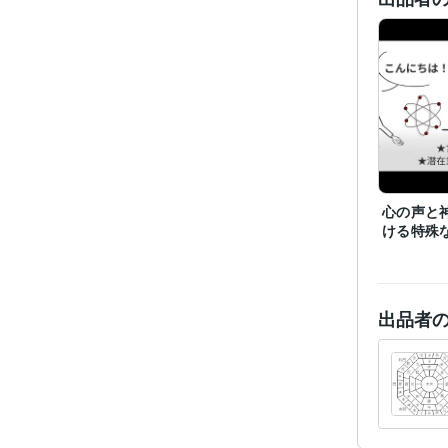
心の声と
ける特殊
出品者