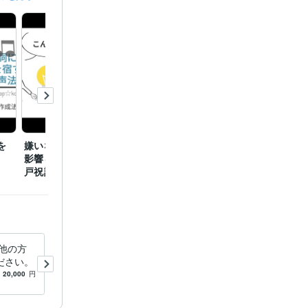
を
嫌いな人から想われる悪
青龍白虎朱雀玄武 四神
北斗七
影響を無力化する「天岩
が目覚める密教秘儀
を下ろ
戸祝詞」
事」
他の方
苦手な人物事を平気にするシ
ださい。
ャーマン秘儀教えます ☆心
の帰る場所・空の境地に至る
20,000
円
5.0
(31)
16,000
円
向かう所敵無しの技法☆