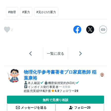
#物理
#重力
#見かけの重力
2
一覧に戻る
物理化学参考書著者プロ家庭教師 稲
葉康裕
本人確認
機密保持契約(NDA)
インボイス発行事業者
未登録
総販売実績
116
評価
4.9
フォロワー
29
無料で見積り相談
メッセージを送る
フォロー
29