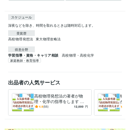
スケジュール
深夜などを除き、時間を取れるときは随時対応します。
受賞歴
高校物理発想法
東大物理攻略法
得意分野
学習指導・資格・キャリア相談
高校物理・高校化学
家庭教師・教育指導
出品者の人気サービス
高校物理発想法の著者が物
物理
理・化学の指導をします 人
があ
気学習参考書の著者による物
プロ
4.9
(55)
12,000
円
5.0
理・化学オンライン家庭教師
校化
しま