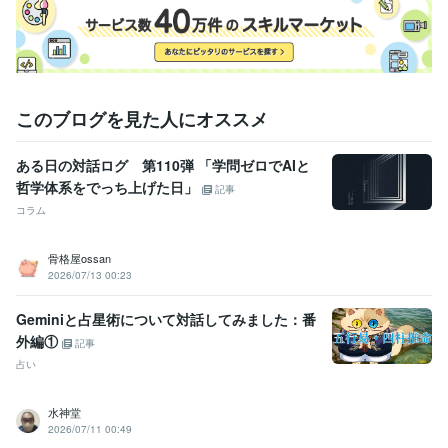
このブログを見た人にオススメ
ある日の対話ログ 第110弾 「学問ゼロでAIと
哲学体系をでっち上げた日」
記事
コラム
骨格屋ossan
2026/07/13 00:23
Geminiと占星術について対話してみました：番
外編①
記事
占い
水神堂
2026/07/11 00:49