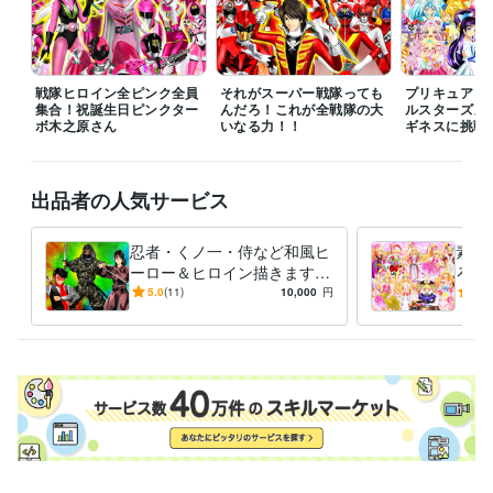
COBOL:1年
ビジネス・クリエイティブツール
Adobe Photoshop:20年
Filmora:5年
Excel:10年
PowerPoint:5年
Word:5年
戦隊ヒロイン全ピンク全員
それがスーパー戦隊っても
プリキュア１
集合！祝誕生日ピンクター
んだろ！これが全戦隊の大
ルスターズメ
ボ木之原さん
その他ツール
いなる力！！
ギネスに挑戦
コミックスタジオ:10年
得意分野
出品者の人気サービス
イラスト作成・漫画制作
イラスト　ロゴ　デザイン　動画　小説
イ
ラスト　ロゴ　デザイン　動画　小説
忍者・くノ一・侍など和風ヒ
素敵
アニメ
コミック
特撮
ゲーム
ーロー＆ヒロイン描きます
ろな
いかなるご指示でもイラスト
ご希
5.0
(11)
10,000
円
5.0
描いてみせます！！！
イラ