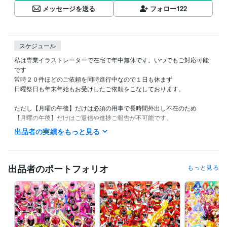
メッセージを送る
フォロー
122
スケジュール
私は専業イラストレーターで在宅で年中無休です。いつでもご対応可能
です

常時２０件ほどのご依頼を同時進行中なので１日も休まず

日曜祭日も年末年始もお受けしたご依頼をこなしております。

ただし【月曜の午後】だけは必須の用事で長時間外出し不在のため

【月曜の午後】だけはご返信や進捗ご報告が不可能です。

出品者の実績をもっと見る
また私の生活は体調によって夜型だったり昼型だったり変化し不規則で
す。

ご連絡いただいても数時間以上お返事出来ない場合があります。

出品者のポートフォリオ
もっと見る
ご理解いただけますと幸いです。
受賞歴
ネットでイラスト＆コミック公開
プログラミング言語・フレームワーク