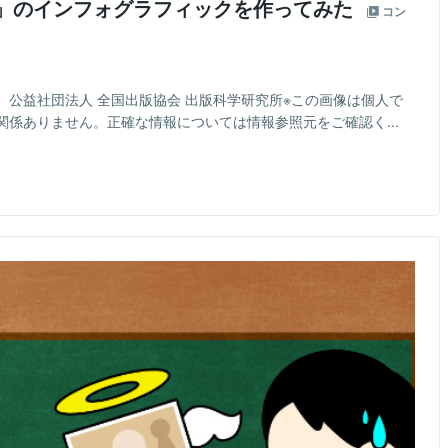
模」のインフォグラフィックを作ってみた
コン
日）公益社団法人 全国出版協会 出版科学研究所※この画像は個人で
係ありません。正確な情報については情報参照元をご確認く...