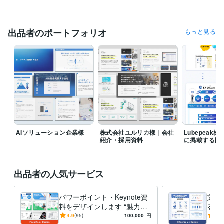
週刊SPA!「儲かる副業ランキング」
ビジネス・クリエイティブツール
出品者のポートフォリオ
もっと見る
Google スライド:7年
Keynote:7年
PowerPoint:7年
Adobe Photoshop:4年
Adobe Illustrator:4年
得意分野
ビジネス代行・事務代行
伝わるデザインのスライド制作と図解
AIソリューション企業様
株式会社ユルリカ様｜会社
Lubepeak
紹介・採用資料
に掲載する図
出品者の人気サービス
パワーポイント・Keynote資
文章
料をデザインします “魅力を
る図
最大限に伝える資料”をサポ
ージ
4.9
(95)
100,000
円
5.0