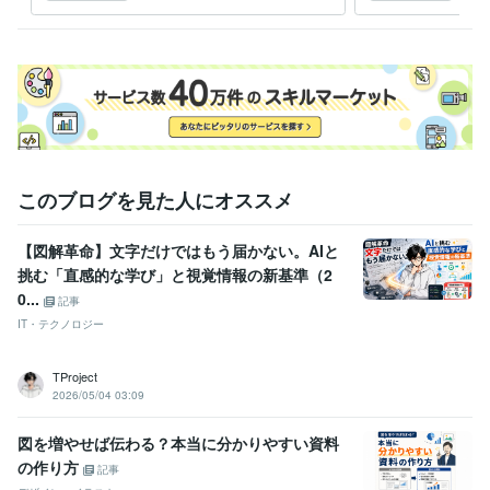
ートするPRO認定サービス
入す
このブログを見た人にオススメ
【図解革命】文字だけではもう届かない。AIと
挑む「直感的な学び」と視覚情報の新基準（2
0...
記事
IT・テクノロジー
TProject
2026/05/04 03:09
図を増やせば伝わる？本当に分かりやすい資料
の作り方
記事