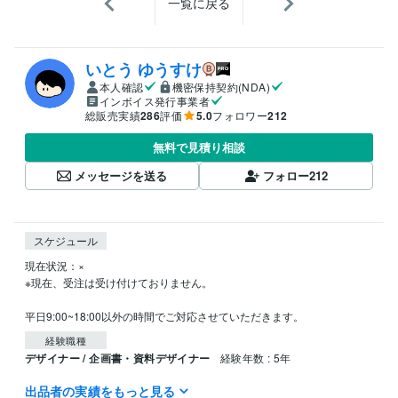
一覧に戻る
いとう ゆうすけ
本人確認
機密保持契約(NDA)
インボイス発行事業者
総販売実績
286
評価
5.0
フォロワー
212
無料で見積り相談
メッセージを送る
フォロー
212
スケジュール
現在状況：×

※現在、受注は受け付けておりません。

平日9:00~18:00以外の時間でご対応させていただきます。
経験職種
デザイナー / 企画書・資料デザイナー
経験年数 : 5年
出品者の実績をもっと見る
受賞歴