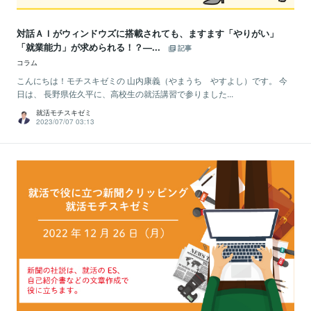
対話ＡＩがウィンドウズに搭載されても、ますます「やりがい」
「就業能力」が求められる！？—...
記事
コラム
こんにちは！モチスキゼミの 山内康義（やまうち やすよし）です。 今
日は、 長野県佐久平に、高校生の就活講習で参りました...
就活モチスキゼミ
2023/07/07 03:13