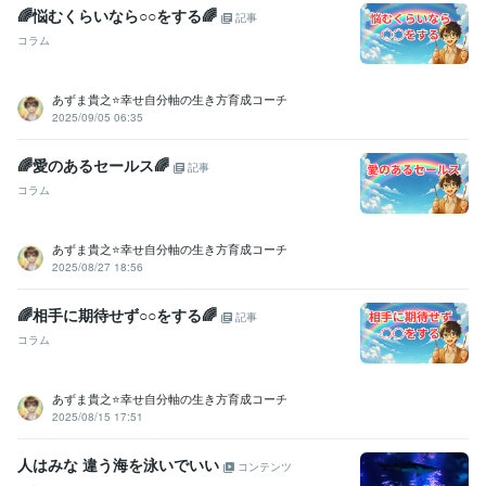
🌈悩むくらいなら○○をする🌈
記事
コラム
あずま貴之⭐幸せ自分軸の生き方育成コーチ
2025/09/05 06:35
🌈愛のあるセールス🌈
記事
コラム
あずま貴之⭐幸せ自分軸の生き方育成コーチ
2025/08/27 18:56
🌈相手に期待せず○○をする🌈
記事
コラム
あずま貴之⭐幸せ自分軸の生き方育成コーチ
2025/08/15 17:51
人はみな 違う海を泳いでいい
コンテンツ