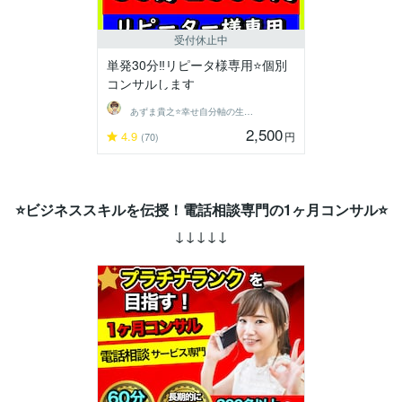
受付休止中
単発30分‼️リピータ様専用⭐️個別
コンサルします
あずま貴之⭐幸せ自分軸の生き方育成コーチ
2,500
4.9
円
(70)
⭐ビジネススキルを伝授！電話相談専門の1ヶ月コンサル⭐
↓↓↓↓↓