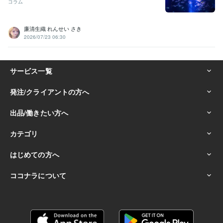
コラム
廉清生織 れんせい さき
2026/07/23 06:30