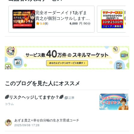
資格・検定
メンタルケアカウンセラー
取得年 : 2012年
完全オーダーメイド❗あずま
単発3
認定ダイエットインストラクター
取得年 : 2014年
貴之が個別コンサルします
個別
ココナラ/目標達成/コーチン
ラ販
5.0
(8)
6,000
円
/90分
4.9
その他ツール
グ/メンタル/人生相談/ビジネ
支援
コピーライター:3年
ス
略
得意分野
悩み相談・カウンセリング
人間関係、恋愛相談
コミュニケーション
力
話し相手、愚痴聞き
メンタルコーチング
メタ認知改善
人間関係
恋愛
悩み相談
愚痴聞き
コミュニケーション
話し相手
コンプレックス
カウンセリング
副業
お金
ビジネス代行・事務代行
ココナラ販売サポート
お金の悩み、副業支
援
ダイエットサポート
ココナラ初心者向け個別コンサル
ボイスト
レーニング
コピーライティング
メタ認知の改善
このブログを見た人にオススメ
ダイエット
悩み相談
カウンセリング
サポート
副業
コンサル
ビジネス
メンタルケア
ココナラ
コピーライティング
🌈リスクヘッジしてますか？🌈
記事
コラム
あずま貴之⭐幸せ自分軸の生き方育成コーチ
2025/09/08 17:28