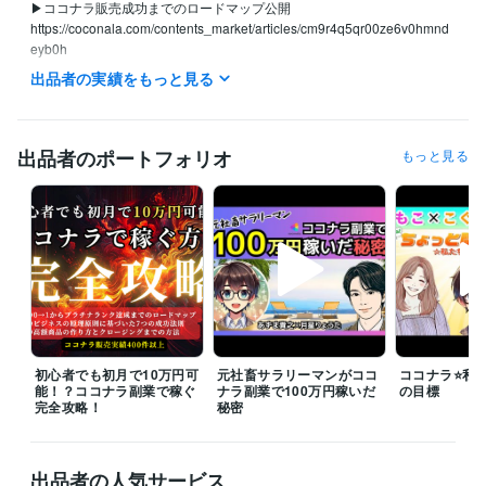
▶ココナラ販売成功までのロードマップ公開

https://coconala.com/contents_market/articles/cm9r4q5qr00ze6v0hmnd
eyb0h

出品者の実績をもっと見る
▶自分らしくお金を稼ぐ方法ブログ→https://coconala.com/blogs/85477
4

あずま貴之のX（旧Twitter）でも

ココナラ・心理学・マーケティングをベースに

出品者のポートフォリオ
もっと見る
お金を稼ぐ力、心の強さを持てる方法を配信中❣
経験職種
クリエイター / コピーライター
経験年数 : 10年
マーケティング / ブランディング
経験年数 : 10年
営業 / 個人営業
経験年数 : 10年
コンサルタント / 組織・人事コンサルタント
経験年数 : 10年
事務・ビジネスサポート / 事務（一般事務）
経験年数 : 10年
受賞歴
2022年度★ココナラのコンサル部門！ランキング第1位獲得
みんな
初心者でも初月で10万円可
元社畜サラリーマンがココ
ココナラ⭐️私た
能！？ココナラ副業で稼ぐ
ナラ副業で100万円稼いだ
の目標
でココナラを成功する～コミュニティ運営
ココナラ電話相談の売り
完全攻略！
秘密
方セミナーYoutube配信
きっかけがあれば人生が変わる　豊かな生き
方になるメルマガ配信
 2023年度★ココナラ電話相談コンサル部門お
すすめNo.1
出品者の人気サービス