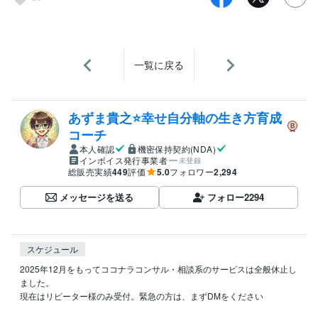
一覧に戻る
あずま貴之⭐幸せ自分軸の生き方育成
コーチ
本人確認
機密保持契約(NDA)
インボイス発行事業者
未登録
総販売実績
449
評価
5.0
フォロワー
2,294
メッセージを送る
フォロー
2294
スケジュール
2025年12月をもってココナラコンサル・相談系のサービスは全般休止し
ました。

現在はリピーター様のみ受付。緊急の方は、まずDMをください
